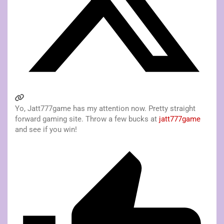
Yo, Jatt777game has my attention now. Pretty straight
forward gaming site. Throw a few bucks at
jatt777game
and see if you win!