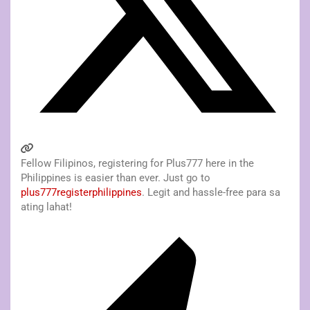
Fellow Filipinos, registering for Plus777 here in the
Philippines is easier than ever. Just go to
plus777registerphilippines
. Legit and hassle-free para sa
ating lahat!