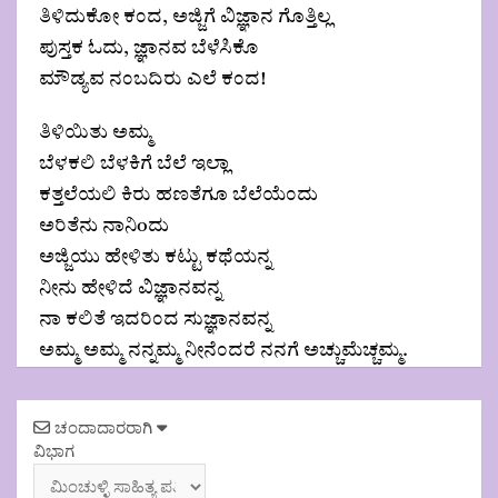
ತಿಳಿದುಕೋ ಕಂದ, ಅಜ್ಜಿಗೆ ವಿಜ್ಞಾನ ಗೊತ್ತಿಲ್ಲ
ಪುಸ್ತಕ ಓದು, ಜ್ಞಾನವ ಬೆಳೆಸಿಕೊ
ಮೌಡ್ಯವ ನಂಬದಿರು ಎಲೆ ಕಂದ!
ತಿಳಿಯಿತು ಅಮ್ಮ
ಬೆಳಕಲಿ ಬೆಳಕಿಗೆ ಬೆಲೆ ಇಲ್ಲಾ
ಕತ್ತಲೆಯಲಿ ಕಿರು ಹಣತೆಗೂ ಬೆಲೆಯೆಂದು
ಅರಿತೆನು ನಾನಿoದು
ಅಜ್ಜಿಯು ಹೇಳಿತು ಕಟ್ಟು ಕಥೆಯನ್ನ
ನೀನು ಹೇಳಿದೆ ವಿಜ್ಞಾನವನ್ನ
ನಾ ಕಲಿತೆ ಇದರಿಂದ ಸುಜ್ಞಾನವನ್ನ
ಅಮ್ಮ ಅಮ್ಮ ನನ್ನಮ್ಮ ನೀನೆಂದರೆ ನನಗೆ ಅಚ್ಚುಮೆಚ್ಚಮ್ಮ.
Post
ಚಂದಾದಾರರಾಗಿ
navigation
ವಿಭಾಗ