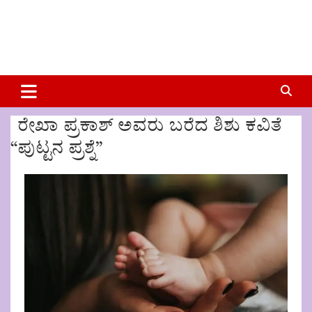
ರೇಖಾ ಪ್ರಕಾಶ್ ಅವರು ಬರೆದ ಶಿಶು ಕವಿತೆ
“ಪುಟ್ಟನ ಪ್ರಶ್ನೆ”