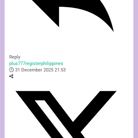
Reply
plus777registerphilippines
31 December 2025 21:53