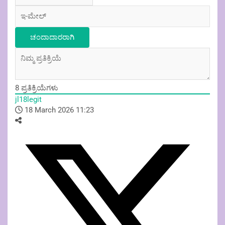
8
ಪ್ರತಿಕ್ರಿಯೆಗಳು
jl18legit
18 March 2026 11:23