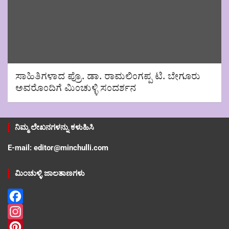
ಸಾಹಿತಿಗಳಾದ ಪ್ರೊ. ಡಾ. ರಾಮಲಿಂಗಪ್ಪ ಟಿ. ಬೇಗೂರು
ಅವರೊಂದಿಗೆ ಮಿಂಚುಳ್ಳಿ ಸಂದರ್ಶನ
ನಿಮ್ಮ ಲೇಖನಗಳನ್ನು ಕಳುಹಿಸಿ
E-mail: editor@minchulli.com
ಮಿಂಚುಳ್ಳಿ ಜಾಲತಾಣಗಳು
F
a
I