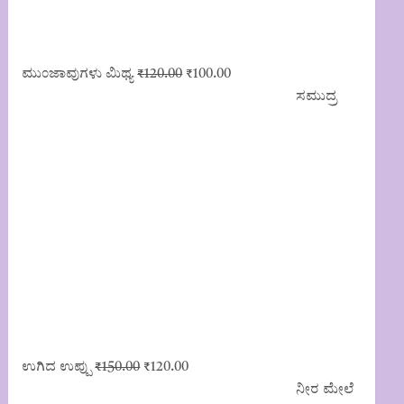
Original
Current
ಮುಂಜಾವುಗಳು ಮಿಥ್ಯ
₹
120.00
₹
100.00
price
price
ಸಮುದ್ರ
was:
is:
₹120.00.
₹100.00.
Original
Current
ಉಗಿದ ಉಪ್ಪು
₹
150.00
₹
120.00
price
price
ನೀರ ಮೇಲೆ