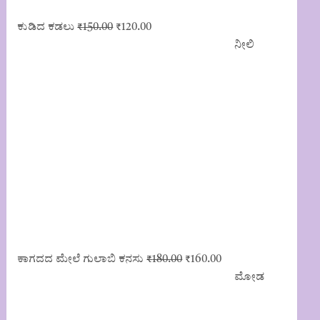
Original
Current
ಕುಡಿದ ಕಡಲು
₹
150.00
₹
120.00
price
price
ನೀಲಿ
was:
is:
₹150.00.
₹120.00.
Original
Current
ಕಾಗದದ ಮೇಲೆ ಗುಲಾಬಿ ಕನಸು
₹
180.00
₹
160.00
price
price
ಮೋಡ
was:
is:
₹180.00.
₹160.00.