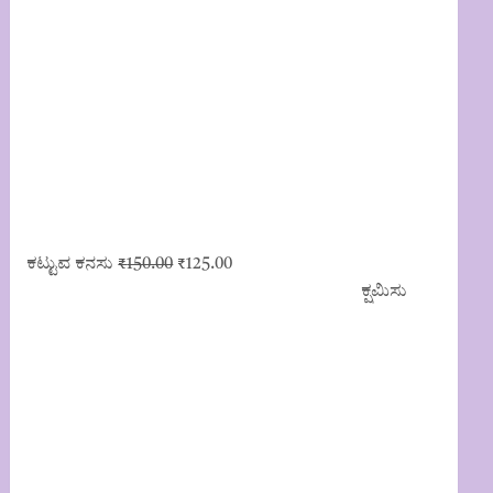
Original
Current
ಕಟ್ಟುವ ಕನಸು
₹
150.00
₹
125.00
price
price
ಕ್ಷಮಿಸು
was:
is:
₹150.00.
₹125.00.