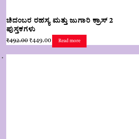
ಚಿದಂಬರ ರಹಸ್ಯ ಮತ್ತು ಜುಗಾರಿ ಕ್ರಾಸ್ 2
ಪುಸ್ತಕಗಳು
Original
Current
₹
492.00
₹
449.00
Read more
price
price
was:
is:
₹492.00.
₹449.00.