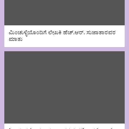
ಮಿಂಚುಳ್ಳಿಯೊಂದಿಗೆ ಲೇಖಕಿ ಹೆಚ್.ಆರ್. ಸುಜಾತಾರವರ
ಮಾತು