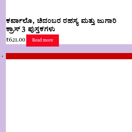
ಕರ್ವಾಲೊ, ಚಿದಂಬರ ರಹಸ್ಯ ಮತ್ತು ಜುಗಾರಿ
ಕ್ರಾಸ್ 3 ಪುಸ್ತಕಗಳು
₹
621.00
Read more
Sale!