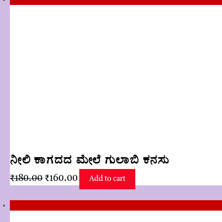
₹150.00.
₹120.00.
ನೀಲಿ ಕಾಗದದ ಮೇಲೆ ಗುಲಾಬಿ ಕನಸು
Original
Current
₹
180.00
₹
160.00
Add to cart
price
price
was:
is:
Sale!
₹180.00.
₹160.00.