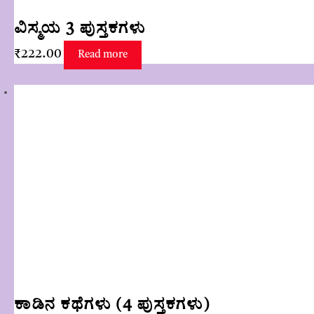
ವಿಸ್ಮಯ 3 ಪುಸ್ತಕಗಳು
₹
222.00
Read more
ಕಾಡಿನ ಕಥೆಗಳು (4 ಪುಸ್ತಕಗಳು)