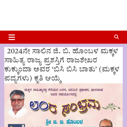
2024ನೇ ಸಾಲಿನ ಜಿ. ಬಿ. ಹೊಂಬಳ ಮಕ್ಕಳ
ಸಾಹಿತ್ಯ ರಾಜ್ಯ ಪ್ರಶಸ್ತಿಗೆ ರಾಜಶೇಖರ
ಕುಕ್ಕುಂದಾ ಅವರ ‘ಬಿಸಿ ಬಿಸಿ ಬಾತು’ (ಮಕ್ಕಳ
ಪದ್ಯಗಳು) ಕೃತಿ ಆಯ್ಕೆ