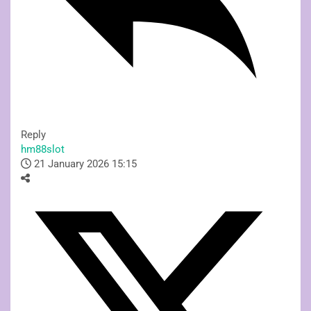
Reply
hm88slot
21 January 2026 15:15