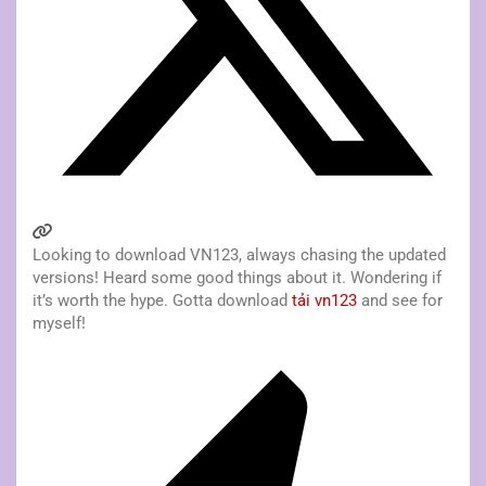
Looking to download VN123, always chasing the updated
versions! Heard some good things about it. Wondering if
it’s worth the hype. Gotta download
tải vn123
and see for
myself!