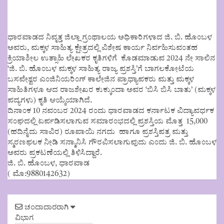
ಧಾರವಾಡದ ನಿವೃತ್ತ ಜಿಲ್ಲಾ ಗ್ರಂಥಾಲಯ ಅಧಿಕಾರಿಗಳಾದ ಜಿ. ಬಿ. ಹೊಂಬಳ
ಅವರು, ಮಕ್ಕಳ ಸಾಹಿತ್ಯ ಕ್ಷೇತ್ರದಲ್ಲಿ ವಿಶೇಷ ಕಾರ್ಯ ನಿರ್ವಹಿಸುವಂತಹ
ಕ್ರಿಯಾಶೀಲ ಉತ್ಸಾಹಿ ಲೇಖಕರ ಕೃತಿಗಳಿಗೆ ಕೊಡಮಾಡುವ 2024 ನೇ ಸಾಲಿನ
‘ಜಿ. ಬಿ. ಹೊಂಬಳ ಮಕ್ಕಳ ಸಾಹಿತ್ಯ ರಾಜ್ಯ ಪ್ರಶಸ್ತಿ’ಗೆ ಬಾಗಲಕೋಟೆಯ
ಬಸವೇಶ್ವರ ಎಂಜಿನಿಯರಿಂಗ್ ಕಾಲೇಜಿನ ಪ್ರಾಧ್ಯಾಪಕರು ಮತ್ತು ಮಕ್ಕಳ
ಸಾಹಿತಿಗಳೂ ಆದ ರಾಜಶೇಖರ ಕುಕ್ಕುಂದಾ ಅವರ ‘ಬಿಸಿ ಬಿಸಿ ಬಾತು’ (ಮಕ್ಕಳ
ಪದ್ಯಗಳು) ಕೃತಿ ಆಯ್ಕೆಯಾಗಿದೆ.
ದಿನಾಂಕ 10 ನವಂಬರ 2024 ರಂದು ಧಾರವಾಡದ ಕರ್ನಾಟಕ ವಿದ್ಯಾವರ್ಧಕ
ಸಂಘದಲ್ಲಿ ಏರ್ಪಡಿಸಲಾಗುವ ಸಮಾರಂಭದಲ್ಲಿ ಪ್ರಶಸ್ತಿಯ ಮೊತ್ತ 15,000
(ಹದಿನೈದು ಸಾವಿರ) ರೂಪಾಯಿ ನಗದು ಹಾಗೂ ಪ್ರಶಸ್ತಿಪತ್ರ ಮತ್ತು
ಸ್ಮರಣಫಲಕ ನೀಡಿ ಸನ್ಮಾನಿಸಿ ಗೌರವಿಸಲಾಗುವುದು ಎಂದು ಜಿ. ಬಿ. ಹೊಂಬಳ
ಅವರು ಪ್ರಕಟಣೆಯಲ್ಲಿ ತಿಳಿಸಿದ್ದಾರೆ.
ಜಿ. ಬಿ. ಹೊಂಬಳ, ಧಾರವಾಡ
( ಮೊ:9880142632)
Post
ಚಂದಾದಾರರಾಗಿ
navigation
ವಿಭಾಗ