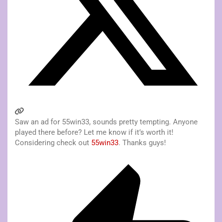
Saw an ad for 55win33, sounds pretty tempting. Anyone
played there before? Let me know if it’s worth it!
Considering check out
55win33
. Thanks guys!