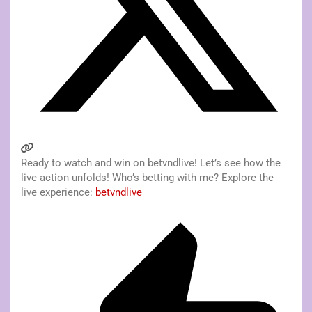
Ready to watch and win on betvndlive! Let’s see how the
live action unfolds! Who’s betting with me? Explore the
live experience:
betvndlive