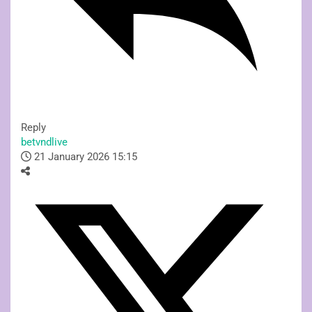
Reply
betvndlive
21 January 2026 15:15