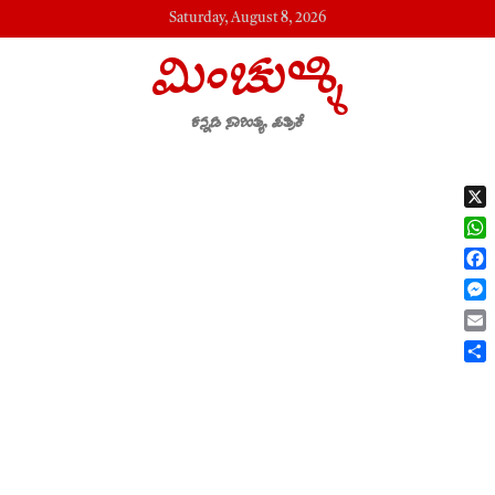
Skip
Saturday, August 8, 2026
to
ಮಿಂಚುಳ್ಳಿ
content
ಕನ್ನಡ ಸಾಹಿತ್ಯ ಪತ್ರಿಕೆ
X
W
h
F
a
a
M
t
c
e
s
E
e
s
A
m
b
S
s
p
a
o
h
e
p
i
o
a
n
l
k
r
g
e
e
r