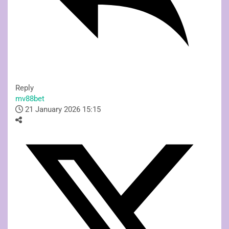
Reply
mv88bet
21 January 2026 15:15