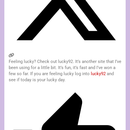
Feeling lucky? Check out lucky92. It’s another site that I’ve
been using for a little bit. It’s fun, it’s fast and I’ve won a
few so far. If you are feeling lucky log into
lucky92
and
see if today is your lucky day.