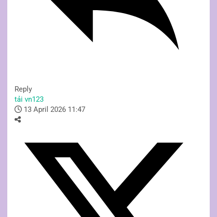
Reply
tải vn123
13 April 2026 11:47