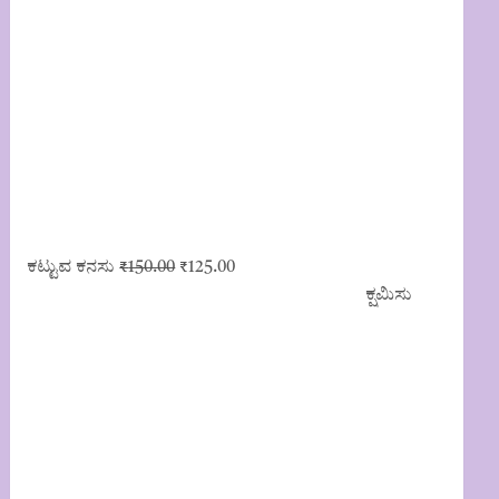
Original
Current
ಕಟ್ಟುವ ಕನಸು
₹
150.00
₹
125.00
price
price
ಕ್ಷಮಿಸು
was:
is:
₹150.00.
₹125.00.