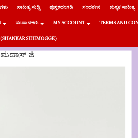
ೆಗಳು
ಸಾಹಿತ್ಯ ಸುದ್ದಿ
ಪುಸ್ತಕದಂಗಡಿ
ಸಂದರ್ಶನ
ಮಕ್ಕಳ ಸಾಹಿತ್ಯ
ನ
ಸಂಪಾದಕರು
MY ACCOUNT
TERMS AND CO
್ಗೆ (SHANKAR SIHIMOGGE)
ಮದಾಸ್ ಜಿ