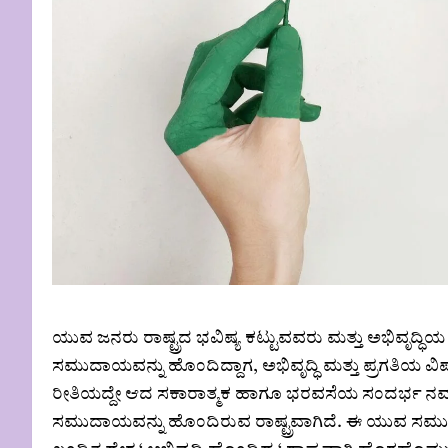
ಯುವ ಜನರು ರಾಷ್ಟ್ರದ ಭವಿಷ್ಯ ಕಟ್ಟುವವರು ಮತ್ತು ಅಭಿವೃದ
ಸಮುದಾಯವನ್ನು ಹೊಂದಿದ್ದಾಗ, ಅಭಿವೃದ್ಧಿ ಮತ್ತು ಪ್ರಗತಿಯ 
ರೀತಿಯದ್ದೇ ಆದ ಸಕಾರಾತ್ಮಕ ಹಾಗೂ ಭರವಸೆಯ ಸಂದರ್ಭ ನಮ್ಮ ದೇ
ಸಮುದಾಯವನ್ನು ಹೊಂದಿರುವ ರಾಷ್ಟ್ರವಾಗಿದೆ. ಈ ಯುವ ಸಮುದಾ