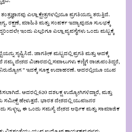
್ತದೆ.
್ರಜ್ಞಾನವು ಎಲ್ಲಾ ಕ್ಷೇತ್ರಗಳಲ್ಲಿಯೂ ಪ್ರಗತಿಯನ್ನು ತರುತ್ತಿದೆ.
ಗ್ಯ, ರಕ್ಷಣೆ, ಮಾಹಿತಿ ಮತ್ತು ಸಂಪರ್ಕ ಇದ್ಯಾವುದೂ ಸುಲಭಕ್ಕೆ
ದರಿಂದಲೇ ಇಂದು ಎಲ್ಲರಿಗೂ ಎಲ್ಲಾ ವ್ಯವಸ್ಥೆಗಳು ಒಂದು ಮಟ್ಟಕ್ಕೆ
ನ್ನು ಸೃಷ್ಟಿಸಿದೆ. ಜಾಗತೀಕ ಮಟ್ಟದಲ್ಲಿ ಪ್ರಗತಿ ಮತ್ತು ಅದಕ್ಕೆ
ನಮ್ಮ ದೇಶದ ವಿಚಾರದಲ್ಲಿ ಸವಾಲುಗಳು ಕಣ್ಣಿಗೆ ರಾಚುವಂತಿದ್ದರೆ,
ುವ “ ನಿರುದ್ಯೋಗ ” ಇದಕ್ಕೆ ಸೂಕ್ತ ಉದಾಹರಣೆ. ಅದರಲ್ಲಿಯೂ ಯುವ
ಗಿದೆ. ಅದರಲ್ಲಿ 620 ದಶಲಕ್ಷ ಉದ್ಯೋಗಿಗಳಿದ್ದಾರೆ, ಮತ್ತು
 ಎಂದು ಸಮೀಕ್ಷೆ ಹೇಳುತ್ತದೆ. ಭಾರತ ದೇಶದಲ್ಲಿ ಯುವಜನರ
ು ಸುಳ್ಳಲ್ಲ. ಈ ಒಂದು ಸಮಸ್ಯೆ ದೇಶದ ಆರ್ಥಿಕ ಮತ್ತು ಸಾಮಾಜಿಕ
ಮತ್ತು ವಿಶ್ವಸಂಸ್ಥೆಯು ಯುವ ಉದ್ಯೋಗ ಕಾರ್ಯಕ್ರಮಗಳನ್ನು