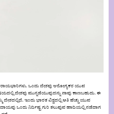
್ಧಿಯ ರಾಯಭಾರಿಗಳು. ಒಂದು ದೇಶವು ಆರೋಗ್ಯಕರ ಯುವ
ವಿಷಯದಲ್ಲಿ ದೇಶವು ಮುನ್ನಡೆಯುವುದನ್ನು ನಾವು ಕಾಣಬಹುದು. ಈ
ಶದಲ್ಲಿದೆ. ಇಂದು ಭಾರತ ವಿಶ್ವದಲ್ಲಿ ಅತಿ ಹೆಚ್ಚು ಯುವ
ಯವು ಒಂದು ನಿರ್ದಿಷ್ಟ ಗುರಿ ತಲುಪುವ ಹಾದಿಯಲ್ಲಿ ನಡೆದಾಗ