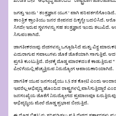
ಖಂಡಿತ ದೇಶ ‘ ಅಭಿವೃದ್ಧಿ ಹೊಂದಿದ ‘ ರಾಷ್ಟ್ರವಾಗಿ ಹೊರಹೊಮ್ಮುತ
ಜಗತ್ತು ಇಂದು ‘ ತಂತ್ರಜ್ಞಾನ ಯುಗ ‘ ವಾಗಿ ಪರಿವರ್ತನೆಗೊಂಡಿದೆ. ತಂತ
ತಾಂತ್ರಿಕ ಕ್ರಾಂತಿಯು ಜನರ ಜೀವನದ ದಿಕ್ಕನ್ನೇ ಬದಲಿಸಿದೆ. ಆರೋ
ಸಿಗದೇ ಇರುವ ಸ್ಥಳಗಳನ್ನು ಸಹ ತಂತ್ರಜ್ಞಾನ ಇಂದು ತಲುಪಿದೆ. ಆದ್
ಸಿಗುವಂತಾಗಿದೆ.
ಜಾಗತೀಕರಣವು ದೇಶಗಳನ್ನು ಒಗ್ಗೂಡಿಸಿದೆ ಮತ್ತು ವಿಶ್ವ ಮಾರುಕಟ್ಟೆಯ
ಎದುರಾಗುವ ಸವಾಲುಗಳು ಜೊತೆ ಜೊತೆಯಾಗಿ ಸಾಗುತ್ತಿವೆ. ಆದರೆ 
ಪ್ರಗತಿ ಕುಂಟುತ್ತಿದೆ. ದೇಶಕ್ಕೆ ದೊಡ್ಡ ಮಾರಕದಂತೆ ಕಾಡುತ್ತಿರ
ಪೀಳಿಗೆಯಲ್ಲಿ ಹೆಚ್ಚುತ್ತಿರುವ ನಿರುದ್ಯೋಗ ಅಪಾಯಕಾರಿಯಾಗಿದೆ.
ಜಾಗತಿಕ ಯುವ ಜನಸಂಖ್ಯೆಯು 1.5 ಶತ ಕೋಟಿ ಎಂದು ಅಂದಾಜಿಸಲಾ
ಇವರೆಲ್ಲ ಅಭಿವೃದ್ಧಿ ಹೊಂದಿದ ರಾಷ್ಟ್ರಗಳಲ್ಲಿ ವಾಸಿಸುತ್ತಿದ್ದಾರೆ
ಜನಸಂಖ್ಯೆಯ ಜೊತೆಗೆ ನಿರುದ್ಯೋಗದ ಪ್ರಮಾಣವೂ ಏರುತ್ತಿರುವುದ
ಅಭಿವೃದ್ಧಿಯ ಮೇಲೆ ದೊಡ್ಡ ಪ್ರಭಾವ ಬೀರುತ್ತಿದೆ.
ಈ ದೊಡ್ಡ ಬಿಕ್ಕಟ್ಟನ್ನು ಸರಿಪಡಿಸಲು ಪ್ರತಿ ದೇಶದ ಸರ್ಕಾರಗಳು 