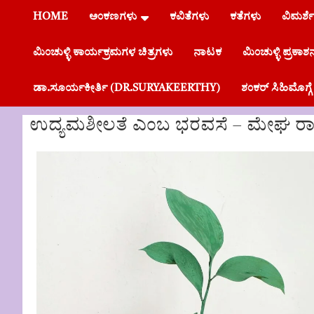
HOME
ಅಂಕಣಗಳು
ಕವಿತೆಗಳು
ಕತೆಗಳು
ವಿಮರ್ಶ
ಮಿಂಚುಳ್ಳಿ ಕಾರ್ಯಕ್ರಮಗಳ ಚಿತ್ರಗಳು
ನಾಟಕ
ಮಿಂಚುಳ್ಳಿ ಪ್ರಕಾಶ
ಡಾ.ಸೂರ್ಯಕೀರ್ತಿ (DR.SURYAKEERTHY)
ಶಂಕರ್ ಸಿಹಿಮೊಗ
ಉದ್ಯಮಶೀಲತೆ ಎಂಬ ಭರವಸೆ – ಮೇಘ ರಾ