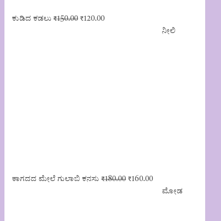
Original
Current
ಕುಡಿದ ಕಡಲು
₹
150.00
₹
120.00
price
price
ನೀಲಿ
was:
is:
₹150.00.
₹120.00.
Original
Current
ಕಾಗದದ ಮೇಲೆ ಗುಲಾಬಿ ಕನಸು
₹
180.00
₹
160.00
price
price
ಮೋಡ
was:
is:
₹180.00.
₹160.00.