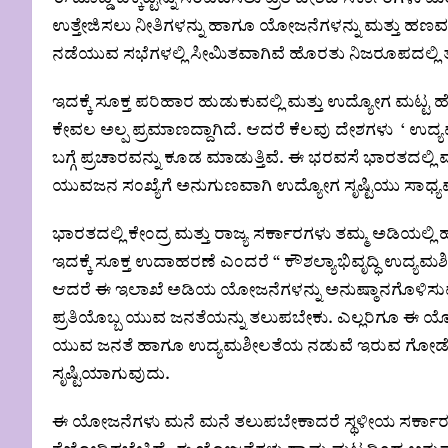
ಉತ್ತೇಜಿಸಲು ನೀತಿಗಳನ್ನು ಹಾಗೂ ಯೋಜನೆಗಳನ್ನು ಮತ್ತು ಹಣವನ್ನ
ನಡೆಯುವ ಸಭೆಗಳಲ್ಲಿ ಸೀಮಿತವಾಗಿವೆ ಹೊರತು ನಿಜರೂಪದಲ್ಲಿ ತ
ಇದಕ್ಕೆ ಸೂಕ್ತ ಪರಿಹಾರ ಹುಡುಕುವಲ್ಲಿ ಮತ್ತು ಉದ್ಯೋಗ ಮಟ್ಟ 
ಕೇವಲ ಅಲ್ಪ ಪ್ರಮಾಣದ್ದಾಗಿದೆ. ಆದರೆ ಕೆಲವು ದೇಶಗಳು ‘ ಉದ
ಬಗ್ಗೆ ಪ್ರಚಾರವನ್ನು ಕೂಡ ಮಾಡುತ್ತಿವೆ. ಈ ಭರವಸೆ ಭಾರತದಲ್ಲ
ಯುವಜನ ಸಂಖ್ಯೆಗೆ ಅನುಗುಣವಾಗಿ ಉದ್ಯೋಗ ಸೃಷ್ಟಿಯು ಸಾಧ್
ಭಾರತದಲ್ಲಿ ಕೇಂದ್ರ ಮತ್ತು ರಾಜ್ಯ ಸರ್ಕಾರಗಳು ತಮ್ಮ ಅಡಿಯಲ
ಇದಕ್ಕೆ ಸೂಕ್ತ ಉದಾಹರಣೆ ಎಂದರೆ “ ಕೌಶಲ್ಯಾಭಿವೃದ್ಧಿ ಉದ
ಆದರೆ ಈ ಇಲಾಖೆ ಅಡಿಯ ಯೋಜನೆಗಳನ್ನು ಅನುಷ್ಠಾನಗೊಳಿಸುವಲ್ಲ
ಪ್ರತಿಯೊಬ್ಬ ಯುವ ಜನತೆಯನ್ನು ತಲುಪಬೇಕು. ಎಲ್ಲರಿಗೂ ಈ ಯೋ
ಯುವ ಜನತೆ ಹಾಗೂ ಉದ್ಯಮಶೀಲತೆಯ ನಡುವೆ ಇರುವ ಗೋಡೆ 
ಸೃಷ್ಟಿಯಾಗುವುದು.
ಈ ಯೋಜನೆಗಳು ಮನೆ ಮನೆ ತಲುಪಬೇಕಾದರೆ ಸ್ಥಳೀಯ ಸರ್ಕಾರಗ