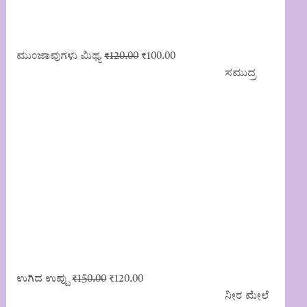
Original
Current
ಮುಂಜಾವುಗಳು ಮಿಥ್ಯ
₹
120.00
₹
100.00
price
price
ಸಮುದ್ರ
was:
is:
₹120.00.
₹100.00.
Original
Current
ಉಗಿದ ಉಪ್ಪು
₹
150.00
₹
120.00
price
price
ನೀರ ಮೇಲೆ