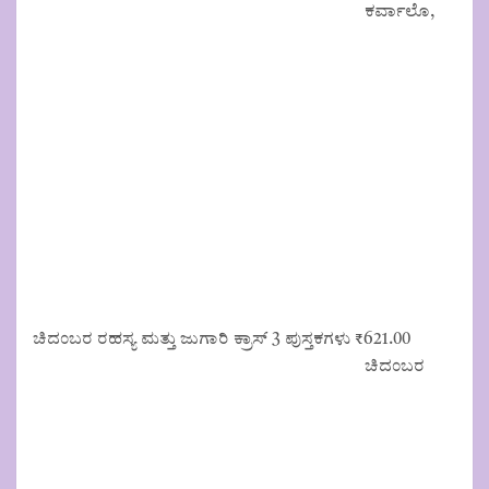
price
price
ಕರ್ವಾಲೊ,
was:
is:
₹125.00.
₹113.00.
ಚಿದಂಬರ ರಹಸ್ಯ ಮತ್ತು ಜುಗಾರಿ ಕ್ರಾಸ್ 3 ಪುಸ್ತಕಗಳು
₹
621.00
ಚಿದಂಬರ