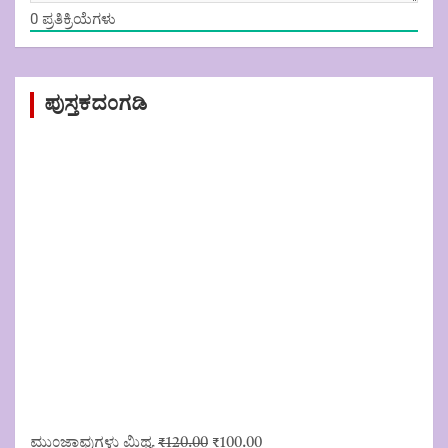
0
ಪ್ರತಿಕ್ರಿಯೆಗಳು
ಪುಸ್ತಕದಂಗಡಿ
Original
Current
ಮುಂಜಾವುಗಳು ಮಿಥ್ಯ
₹
120.00
₹
100.00