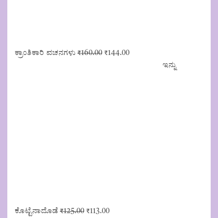
Original
Current
ಕ್ರಾಂತಿಕಾರಿ ವಚನಗಳು
₹
160.00
₹
144.00
price
price
ಇನ್ನು
was:
is:
₹160.00.
₹144.00.
Original
Current
ಕೊಟ್ಟೆನಾದೊಡೆ
₹
125.00
₹
113.00