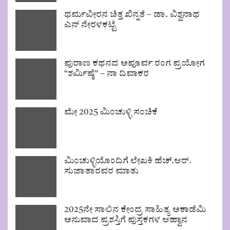
ಧರ್ಮವೀರನ ಚಿತ್ತ ಖಿನ್ನತೆ – ಡಾ. ವಿಶ್ವನಾಥ
ಎನ್ ನೇರಳಕಟ್ಟೆ
ಪುರಾಣ ಕಥನದ ಅಪೂರ್ವ ರಂಗ ಪ್ರಯೋಗ
“ಶರ್ಮಿಷ್ಠೆ” – ನಾ ದಿವಾಕರ
ಮೇ 2025 ಮಿಂಚುಳ್ಳಿ ಸಂಚಿಕೆ
ಮಿಂಚುಳ್ಳಿಯೊಂದಿಗೆ ಲೇಖಕಿ ಹೆಚ್.ಆರ್.
ಸುಜಾತಾರವರ ಮಾತು
2025ನೇ ಸಾಲಿನ ಕೇಂದ್ರ ಸಾಹಿತ್ಯ ಅಕಾಡೆಮಿ
ಅನುವಾದ ಪ್ರಶಸ್ತಿಗೆ ಪುಸ್ತಕಗಳ ಆಹ್ವಾನ