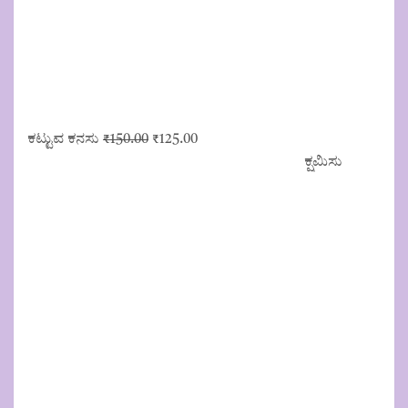
Original
Current
ಕಟ್ಟುವ ಕನಸು
₹
150.00
₹
125.00
price
price
ಕ್ಷಮಿಸು
was:
is:
₹150.00.
₹125.00.