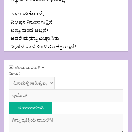
ನಾನಂದುಕೊಂಡೆ,
ಎಲ್ಲವೂ ನಿಜವಾಗುತ್ತಿದೆ
ಏಷ್ಟು ಚಂದ ಅಲ್ಲವೇ?
ಆದರೆ ಮನಸ್ಸು ಎಚ್ಚರಿಸಿತು
ದೀಪದ ಬುಡ ಎಂದಿಗೂ ಕತ್ತಲಲ್ಲವೆ?
Post
ಚಂದಾದಾರರಾಗಿ
navigation
ವಿಭಾಗ