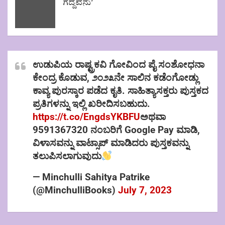
ಗೆದ್ದವನು’
ಉಡುಪಿಯ ರಾಷ್ಟ್ರಕವಿ ಗೋವಿಂದ ಪೈ ಸಂಶೋಧನಾ
ಕೇಂದ್ರ ಕೊಡುವ, ೨೦೨೩ನೇ ಸಾಲಿನ ಕಡೆಂಗೋಡ್ಲು
ಕಾವ್ಯ ಪುರಸ್ಕಾರ ಪಡೆದ ಕೃತಿ. ಸಾಹಿತ್ಯಾಸಕ್ತರು ಪುಸ್ತಕದ
ಪ್ರತಿಗಳನ್ನು ಇಲ್ಲಿ ಖರೀದಿಸಬಹುದು.
https://t.co/EngdsYKBFU
ಅಥವಾ
9591367320 ನಂಬರಿಗೆ Google Pay ಮಾಡಿ,
ವಿಳಾಸವನ್ನು ವಾಟ್ಸಾಪ್ ಮಾಡಿದರು ಪುಸ್ತಕವನ್ನು
ತಲುಪಿಸಲಾಗುವುದು
— Minchulli Sahitya Patrike
(@MinchulliBooks)
July 7, 2023