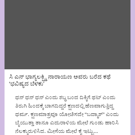
ಸಿ ಎನ್ ಭಾಗ್ಯಲಕ್ಷ್ಮಿ ನಾರಾಯಣ ಅವರು ಬರೆದ ಕಥೆ
‘ಭವಿಷ್ಯದ ಬೆಳಕು’
ಧನ್ ಧನ್ ಧನ್ ಎಂದು ಶಬ್ಧ ಬಂದ ದಿಕ್ಕಿಗೆ ಥಟ್ ಎಂದು
ತಿರುಗಿ ಹಿಂದಕ್ಕೆ ಬಾಗದಿದ್ದರೆ ಕ್ಷಣದಲ್ಲಿ ಹೆಣವಾಗುತ್ತಿದ್ದ
ಧರ್ಮ. ಕ್ಷಣಮಾತ್ರವೂ ಯೋಚಿಸದೇ “ಬದ್ಮಾಶ್” ಎಂದು
ಬೈಯುತ್ತಾ ತಾನೂ ಎದುರಾಳಿಯ ಮೇಲೆ ಗುಂಡು ಹಾರಿಸಿ
ನೆಲಕ್ಕುರುಳಿಸಿದ. ಮೀಸೆಯ ಮೇಲೆ ಕೈ ಇಟ್ಟು…