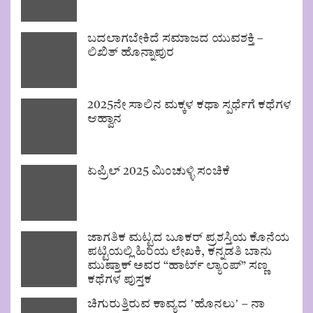
ಬದಲಾಗಬೇಕಿದೆ ಸಮಾಜದ ಯುವಶಕ್ತಿ –
ಲಿಖಿತ್ ಹೊನ್ನಾಪುರ
2025ನೇ ಸಾಲಿನ ಮಕ್ಕಳ ಕಥಾ ಸ್ಪರ್ಧೆಗೆ ಕಥೆಗಳ
ಆಹ್ವಾನ
ಏಪ್ರಿಲ್ 2025 ಮಿಂಚುಳ್ಳಿ ಸಂಚಿಕೆ
ಜಾಗತಿಕ ಮಟ್ಟದ ಬೂಕರ್ ಪ್ರಶಸ್ತಿಯ ಕೊನೆಯ
ಪಟ್ಟಿಯಲ್ಲಿ ಹಿರಿಯ ಲೇಖಕಿ, ಕನ್ನಡತಿ ಬಾನು
ಮುಷ್ತಾಕ್ ಅವರ “ಹಾರ್ಟ್ ಲ್ಯಾಂಪ್” ಸಣ್ಣ
ಕಥೆಗಳ ಪುಸ್ತಕ
ಚಿಗುರುತ್ತಿರುವ ಕಾವ್ಯದ ʼಹೊನಲುʼ – ನಾ