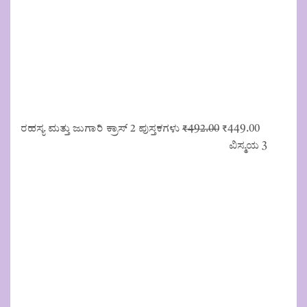
Original
Current
ರಹಸ್ಯ ಮತ್ತು ಜುಗಾರಿ ಕ್ರಾಸ್ 2 ಪುಸ್ತಕಗಳು
₹
492.00
₹
449.00
price
price
ವಿಸ್ಮಯ 3
was:
is:
₹492.00.
₹449.00.