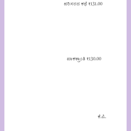
ಪರಿಸರದ ಕಥೆ
₹
131.00
ಪಾಕಕ್ರಾಂತಿ
₹
130.00
ಕೆ.ಪಿ.