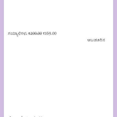
Original
Current
ಗಯ್ಯಾಳಿಗಳು
₹
200.00
₹
169.00
price
price
ಅಬಚೂರಿನ
was:
is:
₹200.00.
₹169.00.