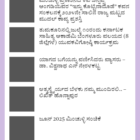
ಮಿಂಚುಳ್ಳಿ ಪ್ರಕಾಶನದ ಕವಿ ಚನ್ನಪ್ಪ
ಅಂಗಡಿಯವರ “ಇನ್ನು ಕೊಟ್ಟೆನಾದೊಡೆ” ಕವನ
ಸಂಕಲನಕ್ಕೆ ೨೦೨೪ನೇ ಸಾಲಿನ ರಾಜ್ಯ ಮಟ್ಟದ
ಮುದಲ್ ಕಾವ್ಯ ಪ್ರಶಸ್ತಿ
ತುಮಕೂರಿನಲ್ಲಿ ಜುಲೈ ೧೦ರಂದು ಕರ್ನಾಟಕ
ಸಾಹಿತ್ಯ ಅಕಾಡೆಮಿ ಬೆಂಗಳೂರು ವಲಯದ (8
ಜಿಲ್ಲೆಗಳ) ಯುವಕವಿಗೋಷ್ಠಿ ಕಾರ್ಯಕ್ರಮ
ಯಾಗದ ಬಗೆಯನ್ನು ವರ್ಣಿಸಿದರು ವ್ಯಾಸರು –
ಡಾ. ವಿಶ್ವನಾಥ ಎನ್ ನೇರಳಕಟ್ಟ
ಆತ್ಮಸ್ಥೈರ್ಯದ ಬೆಳಕು ನಮ್ಮ ಮುಂದಿರಲಿ.. –
ಲಿಖಿತ್ ಹೊನ್ನಾಪುರ
ಜೂನ್ 2025 ಮಿಂಚುಳ್ಳಿ ಸಂಚಿಕೆ