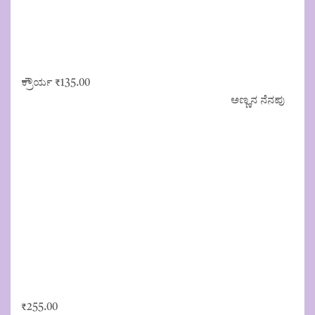
ಕ್ರೌರ್ಯ
₹
135.00
ಅಣ್ಣನ ನೆನಪು
₹
255.00