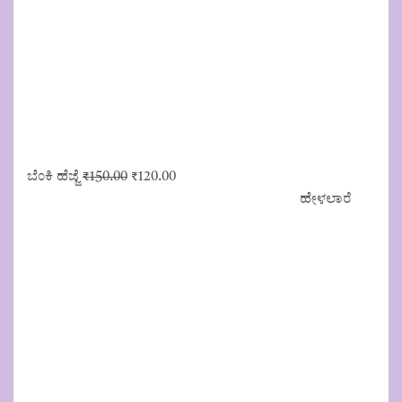
Original
Current
ಬೆಂಕಿ ಹೆಜ್ಜೆ
₹
150.00
₹
120.00
price
price
ಹೇಳಲಾರೆ
was:
is:
₹150.00.
₹120.00.