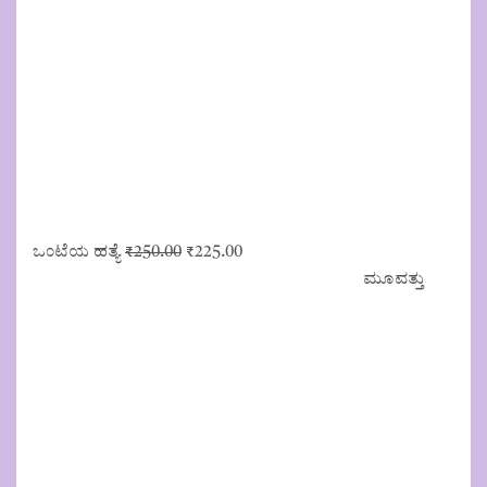
Original
Current
ಒಂಟೆಯ ಹತ್ಯೆ
₹
250.00
₹
225.00
price
price
ಮೂವತ್ತು
was:
is:
₹250.00.
₹225.00.