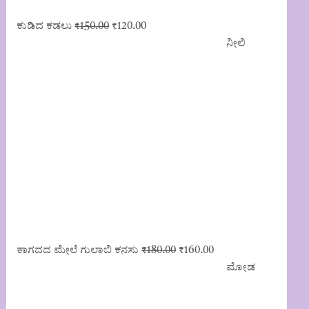
Original
Current
ಕುಡಿದ ಕಡಲು
₹
150.00
₹
120.00
price
price
ನೀಲಿ
was:
is:
₹150.00.
₹120.00.
Original
Current
ಕಾಗದದ ಮೇಲೆ ಗುಲಾಬಿ ಕನಸು
₹
180.00
₹
160.00
price
price
ಮೋಡ
was:
is:
₹180.00.
₹160.00.