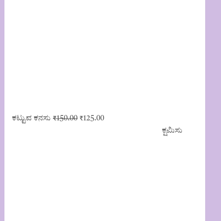
Original
Current
ಕಟ್ಟುವ ಕನಸು
₹
150.00
₹
125.00
price
price
ಕ್ಷಮಿಸು
was:
is:
₹150.00.
₹125.00.