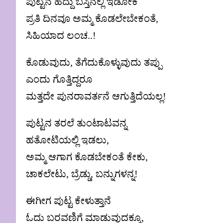
ಪುಟ್ಟನ ಹದ್ದು ಬಸ್ತಿನಲ್ಲಿ ಇಡೋಕೆ
ಪ್ರತಿ ದಿನವೂ ಅಮ್ಮ ಕೊಡಲೇಬೇಕಂತೆ,
ಸಿಹಿಯಾದ ಲಂಚ..!
ಕೊಡುವುದು, ತೆಗೆದುಕೊಳ್ಳುವುದು ತಪ್ಪು
ಎಂದು ಗೊತ್ತಿದ್ದರೂ
ಮತ್ತದೇ ಪುನರಾವರ್ತನೆ ಆಗುತ್ತಿದೆಯಲ್ಲ!
ಪುಟ್ಟನ ತರಲೆ ತುಂಟಾಟವನ್ನ
ಹತೋಟಿಯಲ್ಲಿ ಇಡಲು,
ಅಮ್ಮ ಆಗಾಗ ಕೊಡಬೇಕಂತೆ ಕೇಕು,
ಚಾಕಲೇಟು, ಬ್ರೆಡ್ಡು, ಬನ್ನುಗಳನ್ನ!
ಈಗೀಗ ಪುಟ್ಟ ಕೇಳುತ್ತಾನೆ
ಓದು ಬರವಣಿಗೆ ಮಾಡುವುದಕ್ಕೂ,