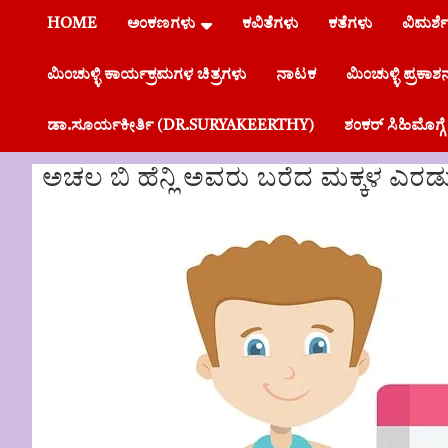
HOME
ಅಂಕಣಗಳು
ಕವಿತೆಗಳು
ಕತೆಗಳು
ವಿಮರ್ಶ
ಮಿಂಚುಳ್ಳಿ ಕಾರ್ಯಕ್ರಮಗಳ ಚಿತ್ರಗಳು
ನಾಟಕ
ಮಿಂಚುಳ್ಳಿ ಪ್ರಕಾಶ
ಡಾ.ಸೂರ್ಯಕೀರ್ತಿ (DR.SURYAKEERTHY)
ಶಂಕರ್ ಸಿಹಿಮೊಗ
ಅಚಲ ಬಿ ಹೆನ್ಲಿ ಅವರು ಬರೆದ ಮಕ್ಕಳ ಎರಡ