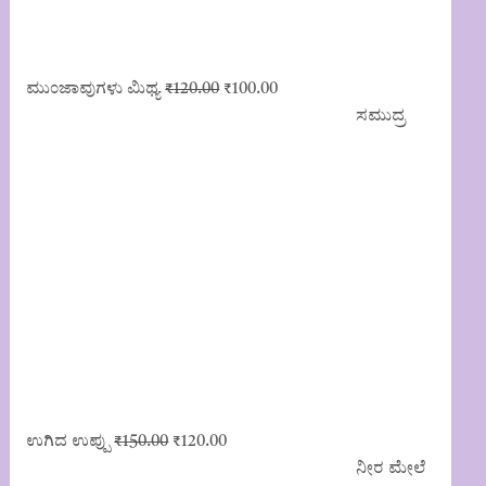
Original
Current
ಮುಂಜಾವುಗಳು ಮಿಥ್ಯ
₹
120.00
₹
100.00
price
price
ಸಮುದ್ರ
was:
is:
₹120.00.
₹100.00.
Original
Current
ಉಗಿದ ಉಪ್ಪು
₹
150.00
₹
120.00
price
price
ನೀರ ಮೇಲೆ