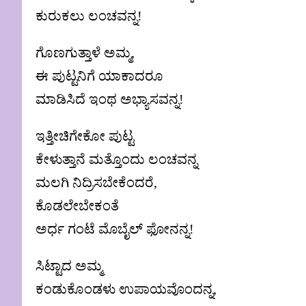
ಕುರುಕಲು ಲಂಚವನ್ನ!
ಗೊಣಗುತ್ತಾಳೆ ಅಮ್ಮ,
ಈ ಪುಟ್ಟನಿಗೆ ಯಾಕಾದರೂ
ಮಾಡಿಸಿದೆ ಇಂಥ ಅಭ್ಯಾಸವನ್ನ!
ಇತ್ತೀಚಿಗೇಕೋ ಪುಟ್ಟ
ಕೇಳುತ್ತಾನೆ ಮತ್ತೊಂದು ಲಂಚವನ್ನ
ಮಲಗಿ ನಿದ್ರಿಸಬೇಕೆಂದರೆ,
ಕೊಡಲೇಬೇಕಂತೆ
ಅರ್ಧ ಗಂಟೆ ಮೊಬೈಲ್ ಫೋನನ್ನ!
ಸಿಟ್ಟಾದ ಅಮ್ಮ
ಕಂಡುಕೊಂಡಳು ಉಪಾಯವೊಂದನ್ನ,