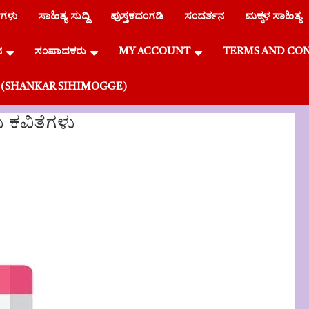
ೆಗಳು
ಸಾಹಿತ್ಯ ಸುದ್ದಿ
ಪುಸ್ತಕದಂಗಡಿ
ಸಂದರ್ಶನ
ಮಕ್ಕಳ ಸಾಹಿತ್ಯ
ನ
ಸಂಪಾದಕರು
MY ACCOUNT
TERMS AND CO
್ಗೆ (SHANKAR SIHIMOGGE)
ು ಕವಿತೆಗಳು