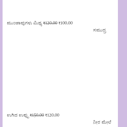
Original
Current
ಮುಂಜಾವುಗಳು ಮಿಥ್ಯ
₹
120.00
₹
100.00
price
price
ಸಮುದ್ರ
was:
is:
₹120.00.
₹100.00.
Original
Current
ಉಗಿದ ಉಪ್ಪು
₹
150.00
₹
120.00
price
price
ನೀರ ಮೇಲೆ