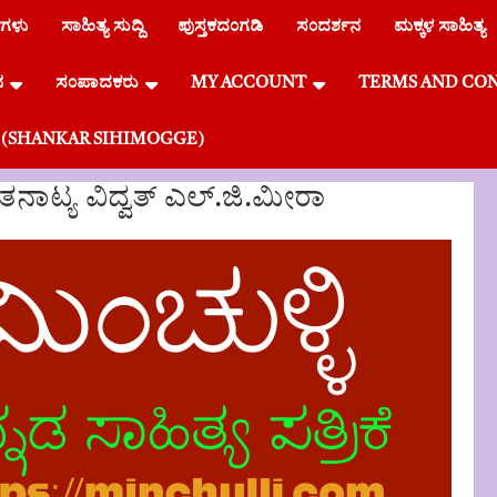
ೆಗಳು
ಸಾಹಿತ್ಯ ಸುದ್ದಿ
ಪುಸ್ತಕದಂಗಡಿ
ಸಂದರ್ಶನ
ಮಕ್ಕಳ ಸಾಹಿತ್ಯ
ನ
ಸಂಪಾದಕರು
MY ACCOUNT
TERMS AND CO
್ಗೆ (SHANKAR SIHIMOGGE)
ಾಟ್ಯ ವಿದ್ವತ್ ಎಲ್.ಜಿ.ಮೀರಾ