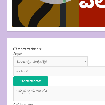
Post
ಚಂದಾದಾರರಾಗಿ
navigation
ವಿಭಾಗ
0
ಪ್ರತಿಕ್ರಿಯೆಗಳು