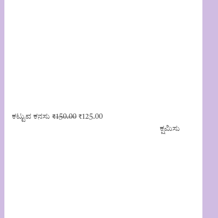
Original
Current
ಕಟ್ಟುವ ಕನಸು
₹
150.00
₹
125.00
price
price
ಕ್ಷಮಿಸು
was:
is:
₹150.00.
₹125.00.