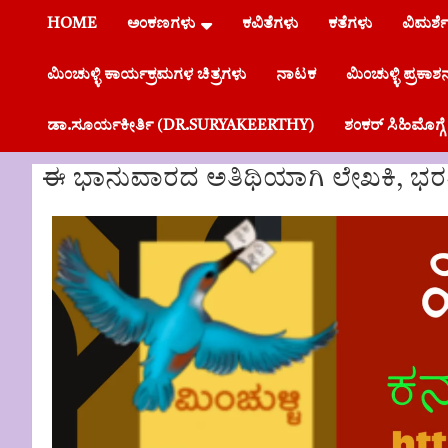
HOME
ಅಂಕಣಗಳು
ಕವಿತೆಗಳು
ಕತೆಗಳು
ವಿಮರ್ಶ
ಮಿಂಚುಳ್ಳಿ ಕಾರ್ಯಕ್ರಮಗಳ ಚಿತ್ರಗಳು
ನಾಟಕ
ಮಿಂಚುಳ್ಳಿ ಪ್ರಕಾಶ
ಡಾ.ಸೂರ್ಯಕೀರ್ತಿ (DR.SURYAKEERTHY)
ಶಂಕರ್ ಸಿಹಿಮೊಗ
ಈ ಭಾನುವಾರದ ಅತಿಥಿಯಾಗಿ ಲೇಖಕಿ, ಭರತನ