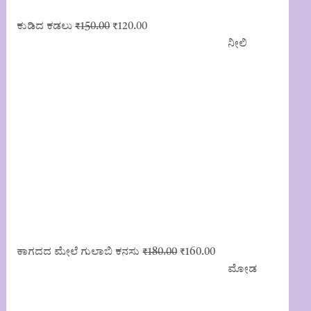
Original
Current
ಕುಡಿದ ಕಡಲು
₹
150.00
₹
120.00
price
price
ನೀಲಿ
was:
is:
₹150.00.
₹120.00.
Original
Current
ಕಾಗದದ ಮೇಲೆ ಗುಲಾಬಿ ಕನಸು
₹
180.00
₹
160.00
price
price
ಮೋಡ
was:
is:
₹180.00.
₹160.00.