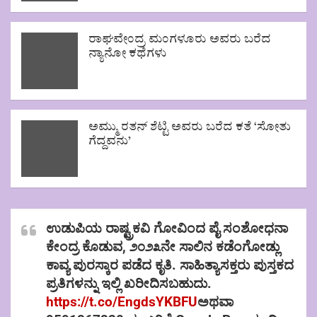
ರಾಘವೇಂದ್ರ ಮಂಗಳೂರು ಅವರು ಬರೆದ
ನ್ಯಾನೋ ಕಥೆಗಳು
ಅಮ್ಮು ರತನ್ ಶೆಟ್ಟಿ ಅವರು ಬರೆದ ಕತೆ ‘ಸೋತು
ಗೆದ್ದವನು’
ಉಡುಪಿಯ ರಾಷ್ಟ್ರಕವಿ ಗೋವಿಂದ ಪೈ ಸಂಶೋಧನಾ
ಕೇಂದ್ರ ಕೊಡುವ, ೨೦೨೩ನೇ ಸಾಲಿನ ಕಡೆಂಗೋಡ್ಲು
ಕಾವ್ಯ ಪುರಸ್ಕಾರ ಪಡೆದ ಕೃತಿ. ಸಾಹಿತ್ಯಾಸಕ್ತರು ಪುಸ್ತಕದ
ಪ್ರತಿಗಳನ್ನು ಇಲ್ಲಿ ಖರೀದಿಸಬಹುದು.
https://t.co/EngdsYKBFU
ಅಥವಾ