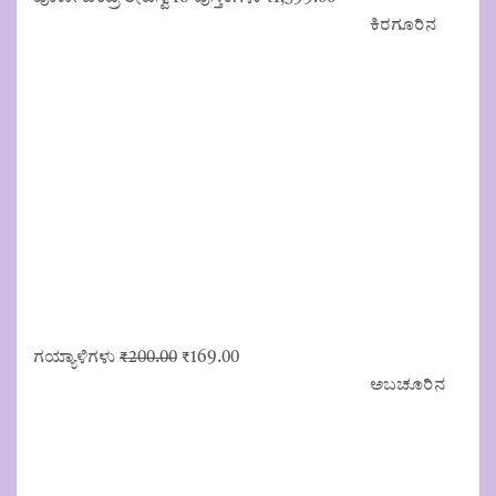
ಕಿರಗೂರಿನ
Original
Current
ಗಯ್ಯಾಳಿಗಳು
₹
200.00
₹
169.00
price
price
ಅಬಚೂರಿನ
was:
is:
₹200.00.
₹169.00.