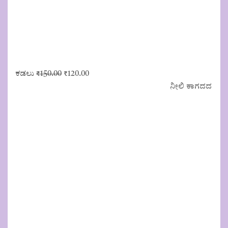
Original
Current
ಕಡಲು
₹
150.00
₹
120.00
price
price
ನೀಲಿ ಕಾಗದದ
was:
is:
₹150.00.
₹120.00.