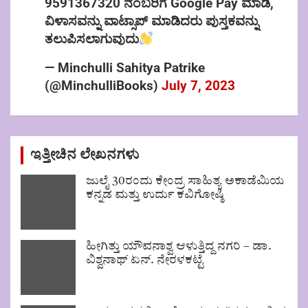
9591367320 ನಂಬರಿಗೆ Google Pay ಮಾಡಿ,
ವಿಳಾಸವನ್ನು ವಾಟ್ಸಾಪ್ ಮಾಡಿದರು ಪುಸ್ತಕವನ್ನು
ತಲುಪಿಸಲಾಗುವುದು
— Minchulli Sahitya Patrike
(@MinchulliBooks)
July 7, 2023
ಇತ್ತೀಚಿನ ಲೇಖನಗಳು
ಜುಲೈ 30ರಂದು ಕೇಂದ್ರ ಸಾಹಿತ್ಯ ಅಕಾಡೆಮಿಯ
ಕನ್ನಡ ಮತ್ತು ಉರ್ದು ಕವಿಗೋಷ್ಠಿ
ಹೀಗಿತ್ತು ಯೌವನಾಶ್ವ ಆಳುತ್ತಿದ್ದ ನಗರಿ – ಡಾ.
ವಿಶ್ವನಾಥ್ ಏನ್. ನೇರಳಕಟ್ಟೆ