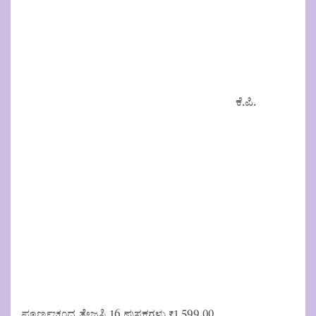
ಕೆ.ಪಿ.
ಪೂರ್ಣಚಂದ್ರ ತೇಜಸ್ವಿ 16 ಪುಸ್ತಕಗಳು
₹
1,599.00