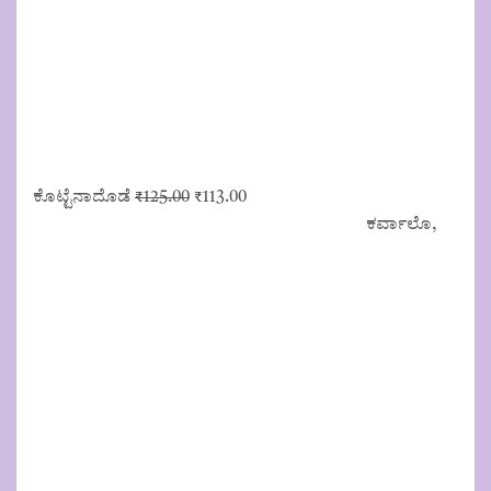
Original
Current
ಕೊಟ್ಟೆನಾದೊಡೆ
₹
125.00
₹
113.00
price
price
ಕರ್ವಾಲೊ,
was:
is:
₹125.00.
₹113.00.