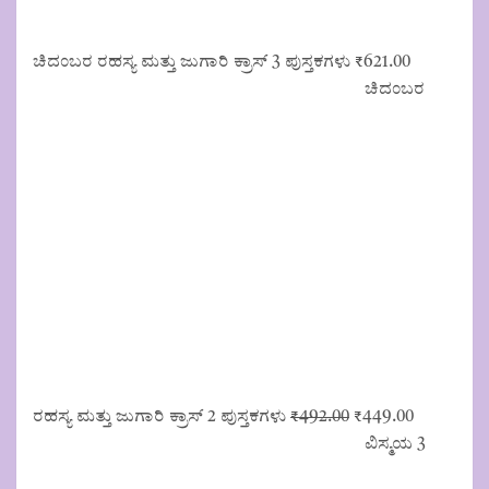
ಚಿದಂಬರ ರಹಸ್ಯ ಮತ್ತು ಜುಗಾರಿ ಕ್ರಾಸ್ 3 ಪುಸ್ತಕಗಳು
₹
621.00
ಚಿದಂಬರ
Original
Current
ರಹಸ್ಯ ಮತ್ತು ಜುಗಾರಿ ಕ್ರಾಸ್ 2 ಪುಸ್ತಕಗಳು
₹
492.00
₹
449.00
price
price
ವಿಸ್ಮಯ 3
was:
is:
₹492.00.
₹449.00.