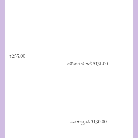
₹
255.00
ಪರಿಸರದ ಕಥೆ
₹
131.00
ಪಾಕಕ್ರಾಂತಿ
₹
130.00