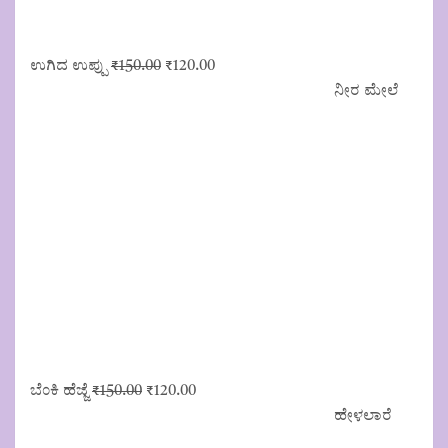
Original
Current
ಉಗಿದ ಉಪ್ಪು
₹
150.00
₹
120.00
price
price
ನೀರ ಮೇಲೆ
was:
is:
₹150.00.
₹120.00.
Original
Current
ಬೆಂಕಿ ಹೆಜ್ಜೆ
₹
150.00
₹
120.00
price
price
ಹೇಳಲಾರೆ
was:
is: