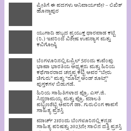
ಪ್ರೀತಿಗೆ ಈ ಪದಗಳು ಅನಿವಾರ್ಯವೇ? – ಲಿಖಿತ್
ಹೊನ್ನಾಪುರ
ಯುಗಾದಿ ಹಬ್ಬದ ಪ್ರಯುಕ್ತ ಧಾರವಾಡ ಕಟ್ಟೆ
(ರಿ.) ಇವರಿಂದ ವಿಶೇಷ ಉಪನ್ಯಾಸ ಮತ್ತು
ಕವಿಗೋಷ್ಠಿ
ಬೆಂಗಳೂರಿನಲ್ಲಿ ಏಪ್ರಿಲ್ 5ರಂದು ಕುವೆಂಪು
ಭಾಷಾ ಭಾರತಿಯ ಅಧ್ಯಕ್ಷರು ಮತ್ತು ಹಿರಿಯ
ಕಥೆಗಾರರಾದ ಚನ್ನಪ್ಪ ಕಟ್ಟಿ ಅವರ “ಬೇರು
ಚಿಗುರು” ಮತ್ತು “ರೂಟ್ಸ್ ಅಂಡ್ ಶೂಟ್ಸ್”
ಪುಸ್ತಕಗಳ ಬಿಡುಗಡೆ.
ಹಿರಿಯ ಸಾಹಿತಿಗಳಾದ ಪ್ರೊ. ಎಸ್.ಜಿ.
ಸಿದ್ಧರಾಮಯ್ಯ ಮತ್ತು ಪ್ರೊ. ಮಾಲತಿ
ಪಟ್ಟಣಶೆಟ್ಟಿ ಅವರಿಗೆ ಡಾ. ಗುರುಲಿಂಗ ಕಾಪಸೆ
ಸಾಹಿತ್ಯ ಪ್ರಶಸ್ತಿ
ಮಾರ್ಚ್ 21ರಂದು ಬೆಂಗಳೂರಿನಲ್ಲಿ ಕನ್ನಡ
ಸಾಹಿತ್ಯ ಪರಿಷತ್ತು 2023ನೇ ಸಾಲಿನ ದತ್ತಿ ಪ್ರಶಸ್ತಿ