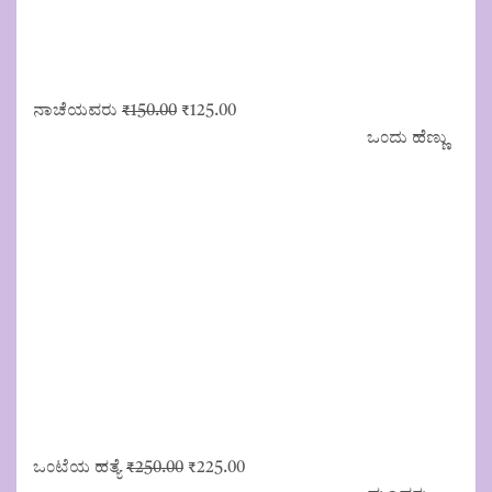
Original
Current
ನಾಚೆಯವರು
₹
150.00
₹
125.00
price
price
ಒಂದು ಹೆಣ್ಣು
was:
is:
₹150.00.
₹125.00.
Original
Current
ಒಂಟೆಯ ಹತ್ಯೆ
₹
250.00
₹
225.00
price
price