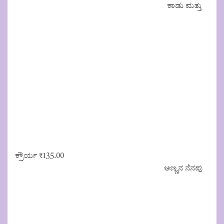
ಕಾಡು ಮತ್ತು
ಕ್ರೌರ್ಯ
₹
135.00
ಅಣ್ಣನ ನೆನಪು