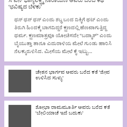
ಸಿ ಎನ್ ಭಾಗ್ಯಲಕ್ಷ್ಮಿ ನಾರಾಯಣ ಅವರು ಬರೆದ ಕಥೆ
‘ಭವಿಷ್ಯದ ಬೆಳಕು’
ಧನ್ ಧನ್ ಧನ್ ಎಂದು ಶಬ್ಧ ಬಂದ ದಿಕ್ಕಿಗೆ ಥಟ್ ಎಂದು
ತಿರುಗಿ ಹಿಂದಕ್ಕೆ ಬಾಗದಿದ್ದರೆ ಕ್ಷಣದಲ್ಲಿ ಹೆಣವಾಗುತ್ತಿದ್ದ
ಧರ್ಮ. ಕ್ಷಣಮಾತ್ರವೂ ಯೋಚಿಸದೇ “ಬದ್ಮಾಶ್” ಎಂದು
ಬೈಯುತ್ತಾ ತಾನೂ ಎದುರಾಳಿಯ ಮೇಲೆ ಗುಂಡು ಹಾರಿಸಿ
ನೆಲಕ್ಕುರುಳಿಸಿದ. ಮೀಸೆಯ ಮೇಲೆ ಕೈ ಇಟ್ಟು…
ಚೇತನ ಭಾರ್ಗವ ಅವರು ಬರೆದ ಕತೆ ‘ಜೀವ
ಉಳಿಸಿದ ಸುಳ್ಳು’
ಶೋಭಾ ರಾಮಮೂರ್ತಿ ಅವರು ಬರೆದ ಕತೆ
‘ಬೇಲಿಯಾಚೆ ಇದೆ ಬದುಕು’