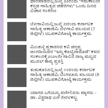
ಧಾರವಾಡದಲ್ಲಿ ಜುಲೈ ೨೨ರಂದು “ಸಮಕಾಲೀನ
ಕನ್ನಡ ಸಾಹಿತ್ಯದ ಚಹರೆಗಳು” ಒಂದು ದಿನದ
ವಿಚಾರ ಸಂಕಿರಣ
ಬೆಳಗಾವಿಯಲ್ಲಿ ಜುಲೈ 21ರಂದು ಕರ್ನಾಟಕ
ಸಾಹಿತ್ಯ ಅಕಾಡೆಮಿ ಬೆಳಗಾವಿ ವಲಯದ (7
ಜಿಲ್ಲೆಗಳ) ಯುವಕವಿಗೋಷ್ಠಿ ಕಾರ್ಯಕ್ರಮ
ಮಿಂಚುಳ್ಳಿ ಪ್ರಕಾಶನದ ಕವಿ ಚನ್ನಪ್ಪ
ಅಂಗಡಿಯವರ “ಇನ್ನು ಕೊಟ್ಟೆನಾದೊಡೆ” ಕವನ
ಸಂಕಲನಕ್ಕೆ ೨೦೨೪ನೇ ಸಾಲಿನ ರಾಜ್ಯ ಮಟ್ಟದ
ಮುದಲ್ ಕಾವ್ಯ ಪ್ರಶಸ್ತಿ
ತುಮಕೂರಿನಲ್ಲಿ ಜುಲೈ ೧೦ರಂದು ಕರ್ನಾಟಕ
ಸಾಹಿತ್ಯ ಅಕಾಡೆಮಿ ಬೆಂಗಳೂರು ವಲಯದ (8
ಜಿಲ್ಲೆಗಳ) ಯುವಕವಿಗೋಷ್ಠಿ ಕಾರ್ಯಕ್ರಮ
ಯಾಗದ ಬಗೆಯನ್ನು ವರ್ಣಿಸಿದರು ವ್ಯಾಸರು –
ಡಾ. ವಿಶ್ವನಾಥ ಎನ್ ನೇರಳಕಟ್ಟ