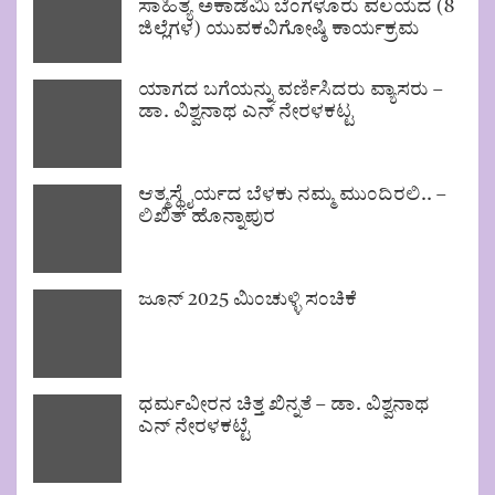
ಸಾಹಿತ್ಯ ಅಕಾಡೆಮಿ ಬೆಂಗಳೂರು ವಲಯದ (8
ಜಿಲ್ಲೆಗಳ) ಯುವಕವಿಗೋಷ್ಠಿ ಕಾರ್ಯಕ್ರಮ
ಯಾಗದ ಬಗೆಯನ್ನು ವರ್ಣಿಸಿದರು ವ್ಯಾಸರು –
ಡಾ. ವಿಶ್ವನಾಥ ಎನ್ ನೇರಳಕಟ್ಟ
ಆತ್ಮಸ್ಥೈರ್ಯದ ಬೆಳಕು ನಮ್ಮ ಮುಂದಿರಲಿ.. –
ಲಿಖಿತ್ ಹೊನ್ನಾಪುರ
ಜೂನ್ 2025 ಮಿಂಚುಳ್ಳಿ ಸಂಚಿಕೆ
ಧರ್ಮವೀರನ ಚಿತ್ತ ಖಿನ್ನತೆ – ಡಾ. ವಿಶ್ವನಾಥ
ಎನ್ ನೇರಳಕಟ್ಟೆ