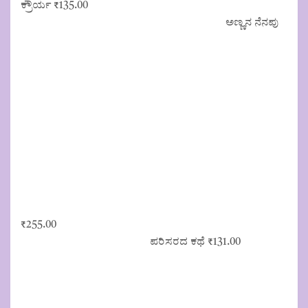
ಕ್ರೌರ್ಯ
₹
135.00
ಅಣ್ಣನ ನೆನಪು
₹
255.00
ಪರಿಸರದ ಕಥೆ
₹
131.00