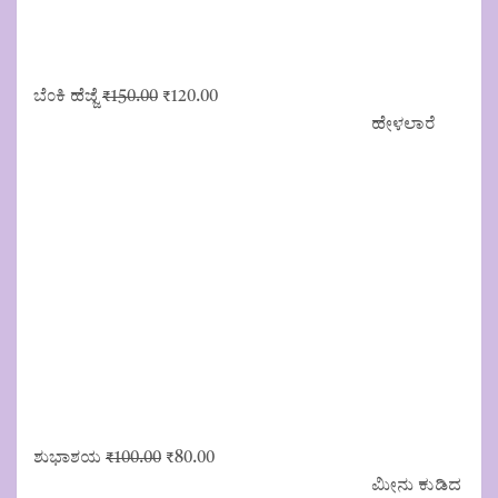
Original
Current
ಬೆಂಕಿ ಹೆಜ್ಜೆ
₹
150.00
₹
120.00
price
price
ಹೇಳಲಾರೆ
was:
is:
₹150.00.
₹120.00.
Original
Current
ಶುಭಾಶಯ
₹
100.00
₹
80.00
price
price
ಮೀನು ಕುಡಿದ