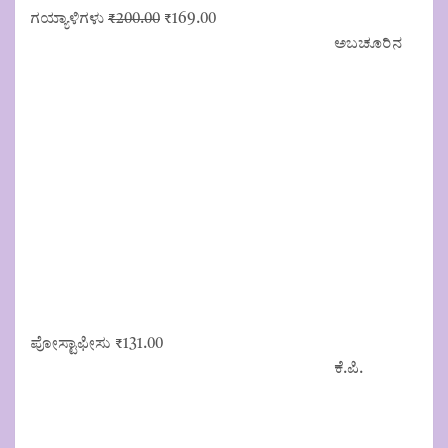
Original
Current
ಗಯ್ಯಾಳಿಗಳು
₹
200.00
₹
169.00
price
price
ಅಬಚೂರಿನ
was:
is:
₹200.00.
₹169.00.
ಪೋಸ್ಟಾಫೀಸು
₹
131.00
ಕೆ.ಪಿ.