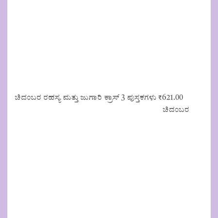
ಚಿದಂಬರ ರಹಸ್ಯ ಮತ್ತು ಜುಗಾರಿ ಕ್ರಾಸ್ 3 ಪುಸ್ತಕಗಳು
₹
621.00
ಚಿದಂಬರ