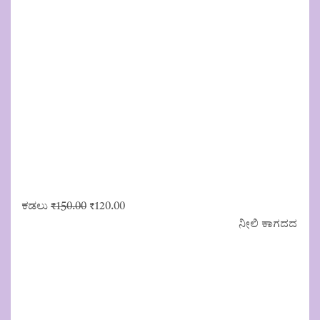
was:
is:
₹100.00.
₹80.00.
Original
Current
ಕಡಲು
₹
150.00
₹
120.00
price
price
ನೀಲಿ ಕಾಗದದ
was:
is:
₹150.00.
₹120.00.