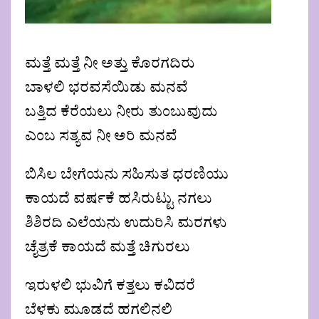
ಮತ್ತೆ ಮತ್ತೆ ನೀ ಅತ್ತು ಕೊರಗದಿರು
ಬಾಳಲಿ ಭರವಸೆಯಿಡು ಮನವೆ
ಬತ್ತಿದ ಕೆರೆಯಲು ನೀರು ತುಂಬುವುದು
ಎಂಬ ಸತ್ಯವ ನೀ ಅರಿ ಮನವೆ
ಬಿಸಿಲ ಬೇಗೆಯನು ಸಹಿಸುತ ಧರಣಿಯು
ಕಾಯದೆ ವರ್ಷಕೆ ಹಸಿರುಟ್ಟು ನಗಲು
ಶಿಶಿರದಿ ಎಲೆಯನು ಉದುರಿಸಿ ಮರಗಳು
ಚೈತ್ರಕೆ ಕಾಯದೆ ಮತ್ತೆ ಚಿಗುರಲು
ಇರುಳಲಿ ಭುವಿಗೆ ಕತ್ತಲು ಕವಿದರೆ
ಬೆಳಕು ಮೂಡದೆ ಹಗಲಿನಲಿ