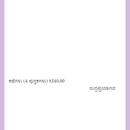
ಕಥೆಗಳು (4 ಪುಸ್ತಕಗಳು)
₹
340.00
ರುದ್ರಪ್ರಯಾಗದ