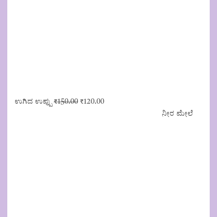
Original
Current
ಉಗಿದ ಉಪ್ಪು
₹
150.00
₹
120.00
price
price
ನೀರ ಮೇಲೆ
was:
is:
₹150.00.
₹120.00.