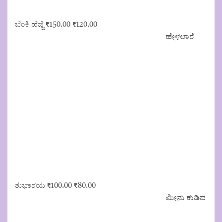
Original
Current
ಬೆಂಕಿ ಹೆಜ್ಜೆ
₹
150.00
₹
120.00
price
price
ಹೇಳಲಾರೆ
was:
is:
₹150.00.
₹120.00.
Original
Current
ಶುಭಾಶಯ
₹
100.00
₹
80.00
price
price
ಮೀನು ಕುಡಿದ
was:
is:
₹100.00.
₹80.00.