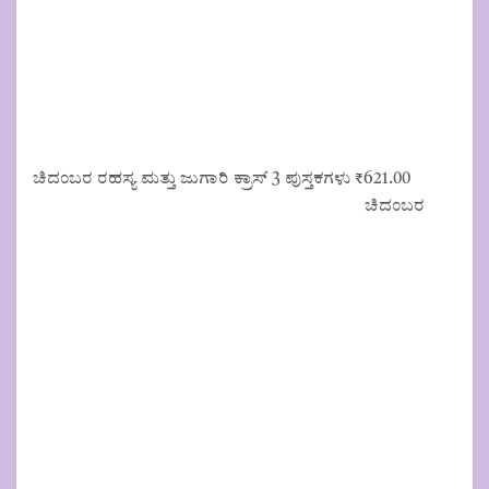
ಚಿದಂಬರ ರಹಸ್ಯ ಮತ್ತು ಜುಗಾರಿ ಕ್ರಾಸ್ 3 ಪುಸ್ತಕಗಳು
₹
621.00
ಚಿದಂಬರ