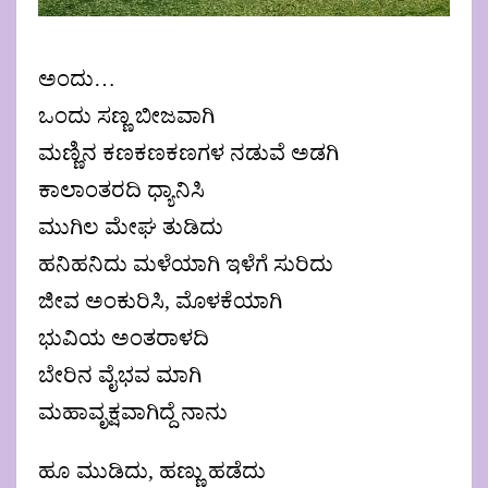
ಅಂದು…
ಒಂದು ಸಣ್ಣ ಬೀಜವಾಗಿ
ಮಣ್ಣಿನ ಕಣಕಣಕಣಗಳ ನಡುವೆ ಅಡಗಿ
ಕಾಲಾಂತರದಿ ಧ್ಯಾನಿಸಿ
ಮುಗಿಲ ಮೇಘ ತುಡಿದು
ಹನಿಹನಿದು ಮಳೆಯಾಗಿ ಇಳೆಗೆ ಸುರಿದು
ಜೀವ ಅಂಕುರಿಸಿ, ಮೊಳಕೆಯಾಗಿ
ಭುವಿಯ ಅಂತರಾಳದಿ
ಬೇರಿನ ವೈಭವ ಮಾಗಿ
ಮಹಾವೃಕ್ಷವಾಗಿದ್ದೆ ನಾನು
ಹೂ ಮುಡಿದು, ಹಣ್ಣು ಹಡೆದು