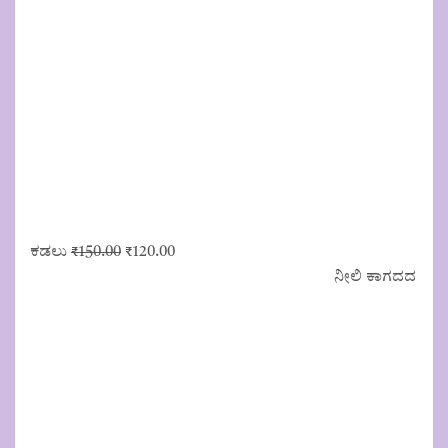
Original
Current
ಕಡಲು
₹
150.00
₹
120.00
price
price
ನೀಲಿ ಕಾಗದದ
was:
is:
₹150.00.
₹120.00.