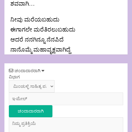
ಶವವಾಗಿ…
ನೀವು ಮರೆಯಬಹುದು
ಈಗಾಗಲೇ ಮರೆತಿರಲುಬಹುದು
ಆದರೆ ನನಗಿನ್ನೂ ನೆನಪಿದೆ
ನಾನೊಮ್ಮೆ ಮಹಾವೃಕ್ಷವಾಗಿದ್ದೆ
Post
ಚಂದಾದಾರರಾಗಿ
navigation
ವಿಭಾಗ