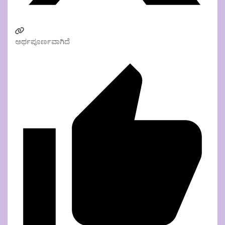
ಅರ್ಥಪೂರ್ಣವಾಗಿದೆ