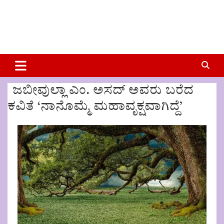
ಜಬೀವುಲ್ಲಾ ಎಂ. ಅಸದ್ ಅವರು ಬರೆದ
ಕವಿತೆ ‘ನಾನೊಮ್ಮೆ ಮಹಾವೃಕ್ಷವಾಗಿದ್ದೆ’