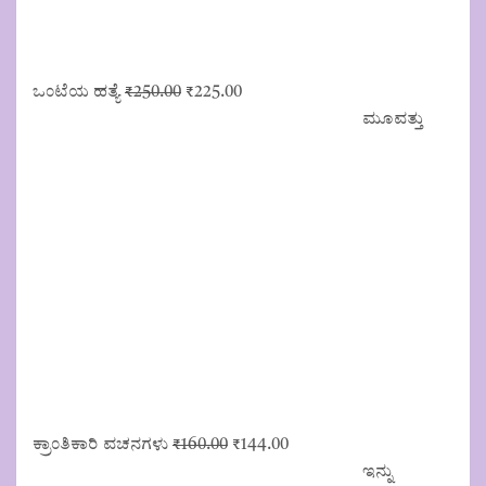
Original
Current
ಒಂಟೆಯ ಹತ್ಯೆ
₹
250.00
₹
225.00
price
price
ಮೂವತ್ತು
was:
is:
₹250.00.
₹225.00.
Original
Current
ಕ್ರಾಂತಿಕಾರಿ ವಚನಗಳು
₹
160.00
₹
144.00
price
price
ಇನ್ನು