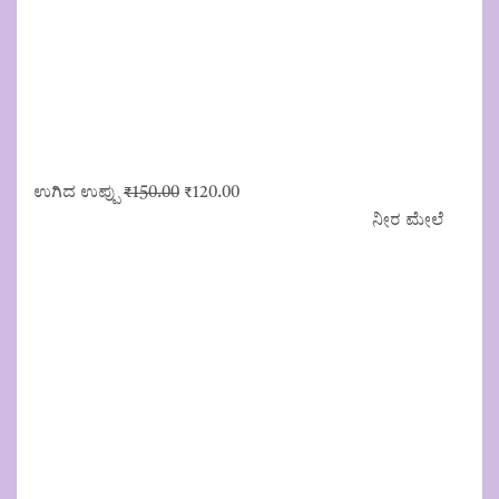
Original
Current
ಉಗಿದ ಉಪ್ಪು
₹
150.00
₹
120.00
price
price
ನೀರ ಮೇಲೆ
was:
is:
₹150.00.
₹120.00.