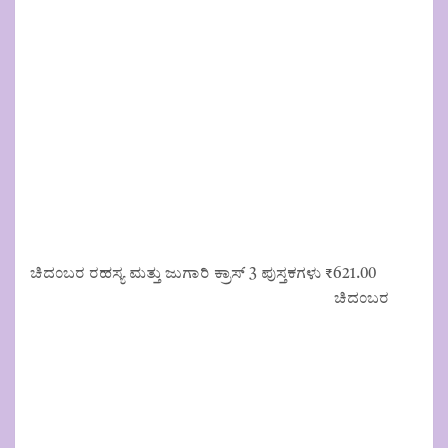
₹125.00.
₹113.00.
ಚಿದಂಬರ ರಹಸ್ಯ ಮತ್ತು ಜುಗಾರಿ ಕ್ರಾಸ್ 3 ಪುಸ್ತಕಗಳು
₹
621.00
ಚಿದಂಬರ