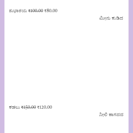
Original
Current
ಶುಭಾಶಯ
₹
100.00
₹
80.00
price
price
ಮೀನು ಕುಡಿದ
was:
is:
₹100.00.
₹80.00.
Original
Current
ಕಡಲು
₹
150.00
₹
120.00
price
price
ನೀಲಿ ಕಾಗದದ
was:
is:
₹150.00.
₹120.00.