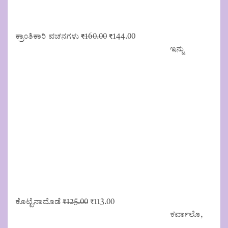
Original
Current
ಕ್ರಾಂತಿಕಾರಿ ವಚನಗಳು
₹
160.00
₹
144.00
price
price
ಇನ್ನು
was:
is:
₹160.00.
₹144.00.
Original
Current
ಕೊಟ್ಟೆನಾದೊಡೆ
₹
125.00
₹
113.00
price
price
ಕರ್ವಾಲೊ,
was:
is: