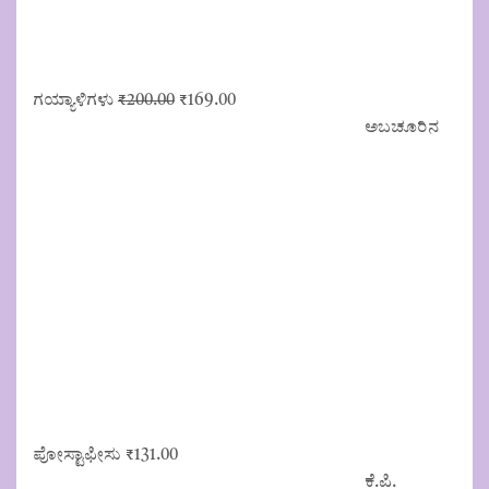
Original
Current
ಗಯ್ಯಾಳಿಗಳು
₹
200.00
₹
169.00
price
price
ಅಬಚೂರಿನ
was:
is:
₹200.00.
₹169.00.
ಪೋಸ್ಟಾಫೀಸು
₹
131.00
ಕೆ.ಪಿ.