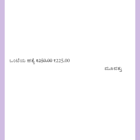
Original
Current
ಒಂಟೆಯ ಹತ್ಯೆ
₹
250.00
₹
225.00
price
price
ಮೂವತ್ತು
was:
is:
₹250.00.
₹225.00.