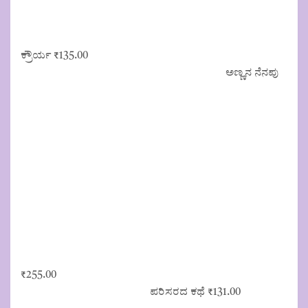
ಕ್ರೌರ್ಯ
₹
135.00
ಅಣ್ಣನ ನೆನಪು
₹
255.00
ಪರಿಸರದ ಕಥೆ
₹
131.00