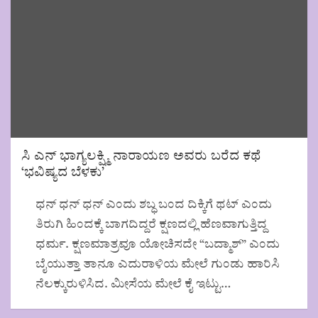
ಸಿ ಎನ್ ಭಾಗ್ಯಲಕ್ಷ್ಮಿ ನಾರಾಯಣ ಅವರು ಬರೆದ ಕಥೆ
‘ಭವಿಷ್ಯದ ಬೆಳಕು’
ಧನ್ ಧನ್ ಧನ್ ಎಂದು ಶಬ್ಧ ಬಂದ ದಿಕ್ಕಿಗೆ ಥಟ್ ಎಂದು
ತಿರುಗಿ ಹಿಂದಕ್ಕೆ ಬಾಗದಿದ್ದರೆ ಕ್ಷಣದಲ್ಲಿ ಹೆಣವಾಗುತ್ತಿದ್ದ
ಧರ್ಮ. ಕ್ಷಣಮಾತ್ರವೂ ಯೋಚಿಸದೇ “ಬದ್ಮಾಶ್” ಎಂದು
ಬೈಯುತ್ತಾ ತಾನೂ ಎದುರಾಳಿಯ ಮೇಲೆ ಗುಂಡು ಹಾರಿಸಿ
ನೆಲಕ್ಕುರುಳಿಸಿದ. ಮೀಸೆಯ ಮೇಲೆ ಕೈ ಇಟ್ಟು…