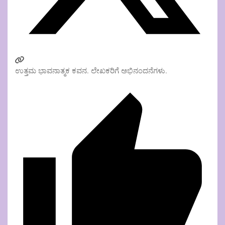
ಉತ್ತಮ ಭಾವನಾತ್ಮಕ ಕವನ. ಲೇಖಕರಿಗೆ ಅಭಿನಂದನೆಗಳು.