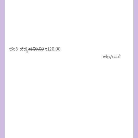
Original
Current
ಬೆಂಕಿ ಹೆಜ್ಜೆ
₹
150.00
₹
120.00
price
price
ಹೇಳಲಾರೆ
was:
is:
₹150.00.
₹120.00.