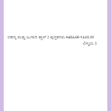
Original
Current
ರಹಸ್ಯ ಮತ್ತು ಜುಗಾರಿ ಕ್ರಾಸ್ 2 ಪುಸ್ತಕಗಳು
₹
492.00
₹
449.00
price
price
ವಿಸ್ಮಯ 3
was:
is:
₹492.00.
₹449.00.