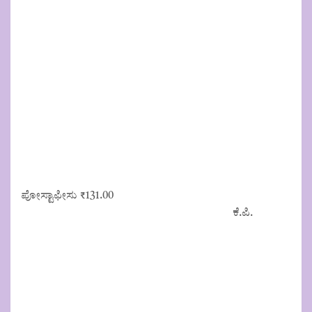
₹200.00.
₹169.00.
ಪೋಸ್ಟಾಫೀಸು
₹
131.00
ಕೆ.ಪಿ.