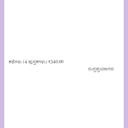
ಕಥೆಗಳು (4 ಪುಸ್ತಕಗಳು)
₹
340.00
ರುದ್ರಪ್ರಯಾಗದ