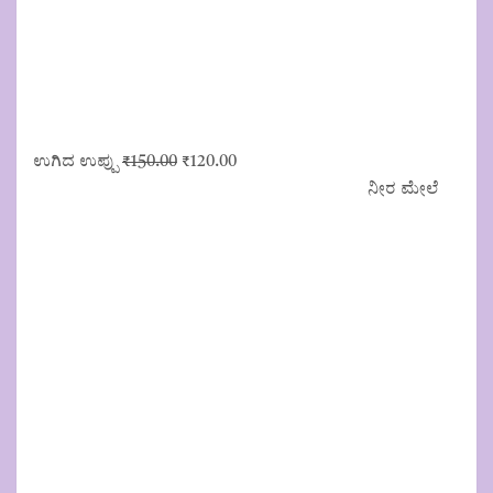
Original
Current
ಉಗಿದ ಉಪ್ಪು
₹
150.00
₹
120.00
price
price
ನೀರ ಮೇಲೆ
was:
is:
₹150.00.
₹120.00.