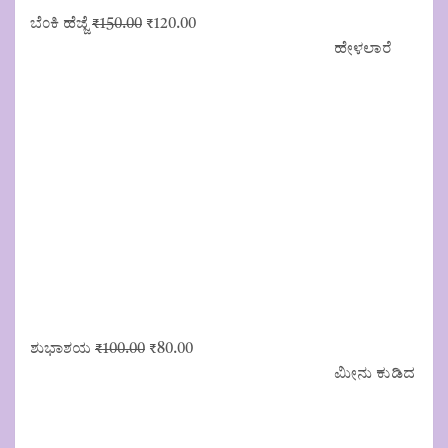
Original
Current
ಬೆಂಕಿ ಹೆಜ್ಜೆ
₹
150.00
₹
120.00
price
price
ಹೇಳಲಾರೆ
was:
is:
₹150.00.
₹120.00.
Original
Current
ಶುಭಾಶಯ
₹
100.00
₹
80.00
price
price
ಮೀನು ಕುಡಿದ
was:
is:
₹100.00.
₹80.00.