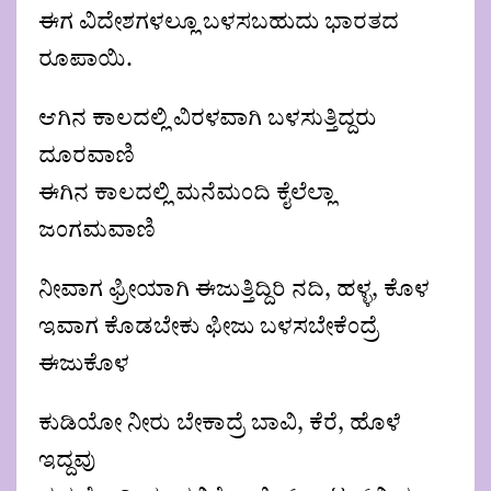
ಈಗ ವಿದೇಶಗಳಲ್ಲೂ ಬಳಸಬಹುದು ಭಾರತದ
ರೂಪಾಯಿ.
ಆಗಿನ ಕಾಲದಲ್ಲಿ ವಿರಳವಾಗಿ ಬಳಸುತ್ತಿದ್ದರು
ದೂರವಾಣಿ
ಈಗಿನ ಕಾಲದಲ್ಲಿ ಮನೆಮಂದಿ ಕೈಲೆಲ್ಲಾ
ಜಂಗಮವಾಣಿ
ನೀವಾಗ ಫ್ರೀಯಾಗಿ ಈಜುತ್ತಿದ್ದಿರಿ ನದಿ, ಹಳ್ಳ, ಕೊಳ
ಇವಾಗ ಕೊಡಬೇಕು ಫೀಜು ಬಳಸಬೇಕೆಂದ್ರೆ
ಈಜುಕೊಳ
ಕುಡಿಯೋ ನೀರು ಬೇಕಾದ್ರೆ ಬಾವಿ, ಕೆರೆ, ಹೊಳೆ
ಇದ್ದವು