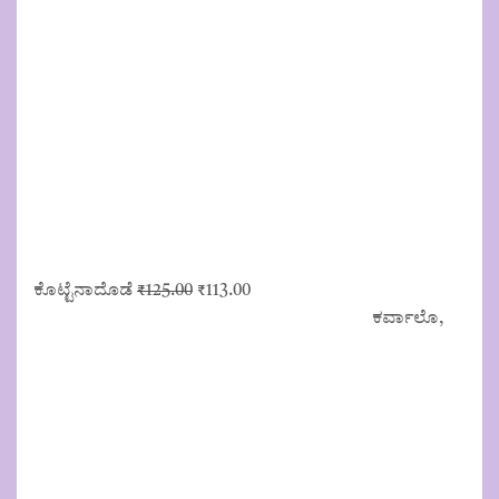
Original
Current
ಕೊಟ್ಟೆನಾದೊಡೆ
₹
125.00
₹
113.00
price
price
ಕರ್ವಾಲೊ,
was:
is:
₹125.00.
₹113.00.