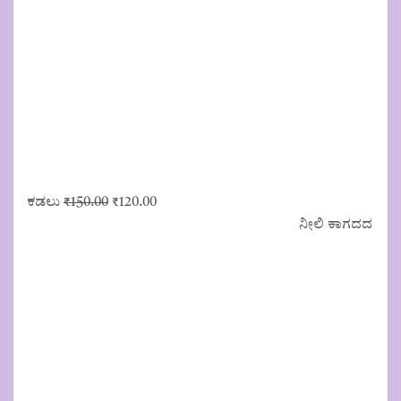
Original
Current
ಕಡಲು
₹
150.00
₹
120.00
price
price
ನೀಲಿ ಕಾಗದದ
was:
is:
₹150.00.
₹120.00.