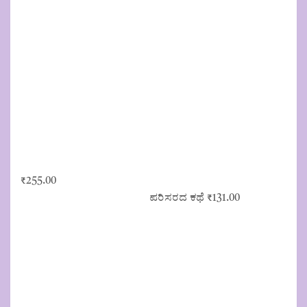
₹
255.00
ಪರಿಸರದ ಕಥೆ
₹
131.00