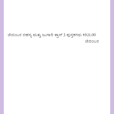
ಚಿದಂಬರ ರಹಸ್ಯ ಮತ್ತು ಜುಗಾರಿ ಕ್ರಾಸ್ 3 ಪುಸ್ತಕಗಳು
₹
621.00
ಚಿದಂಬರ