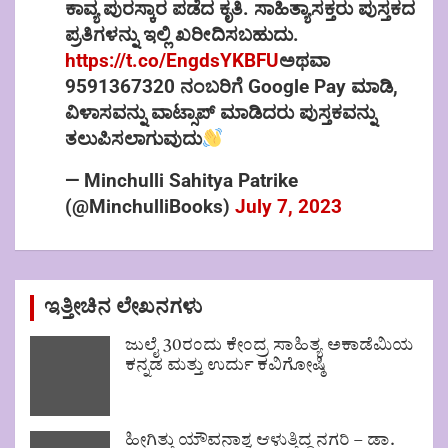
ಕಾವ್ಯ ಪುರಸ್ಕಾರ ಪಡೆದ ಕೃತಿ. ಸಾಹಿತ್ಯಾಸಕ್ತರು ಪುಸ್ತಕದ
ಪ್ರತಿಗಳನ್ನು ಇಲ್ಲಿ ಖರೀದಿಸಬಹುದು.
https://t.co/EngdsYKBFU
ಅಥವಾ
9591367320 ನಂಬರಿಗೆ Google Pay ಮಾಡಿ,
ವಿಳಾಸವನ್ನು ವಾಟ್ಸಾಪ್ ಮಾಡಿದರು ಪುಸ್ತಕವನ್ನು
ತಲುಪಿಸಲಾಗುವುದು
— Minchulli Sahitya Patrike
(@MinchulliBooks)
July 7, 2023
ಇತ್ತೀಚಿನ ಲೇಖನಗಳು
ಜುಲೈ 30ರಂದು ಕೇಂದ್ರ ಸಾಹಿತ್ಯ ಅಕಾಡೆಮಿಯ
ಕನ್ನಡ ಮತ್ತು ಉರ್ದು ಕವಿಗೋಷ್ಠಿ
ಹೀಗಿತ್ತು ಯೌವನಾಶ್ವ ಆಳುತ್ತಿದ್ದ ನಗರಿ – ಡಾ.