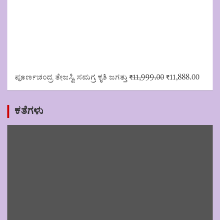
Original
Curre
ಪೂರ್ಣಚಂದ್ರ ತೇಜಸ್ವಿ ಸಮಗ್ರ ಕೃತಿ ಜಗತ್ತು
₹
11,999.00
₹
11,888.00
price
price
was:
is:
₹11,999.00.
₹11,88
ಕತೆಗಳು