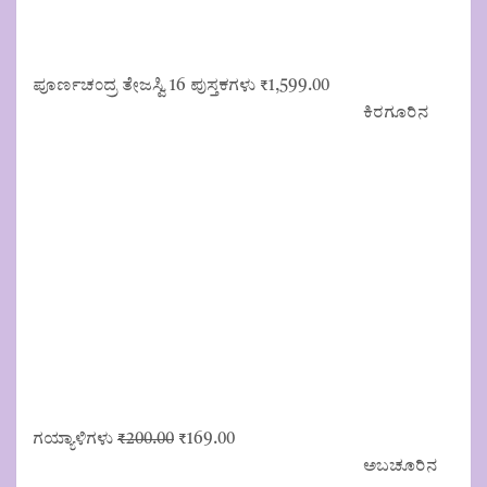
ಪೂರ್ಣಚಂದ್ರ ತೇಜಸ್ವಿ 16 ಪುಸ್ತಕಗಳು
₹
1,599.00
ಕಿರಗೂರಿನ
Original
Current
ಗಯ್ಯಾಳಿಗಳು
₹
200.00
₹
169.00
price
price
ಅಬಚೂರಿನ
was:
is: