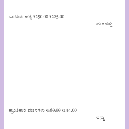
Original
Current
ಒಂಟೆಯ ಹತ್ಯೆ
₹
250.00
₹
225.00
price
price
ಮೂವತ್ತು
was:
is:
₹250.00.
₹225.00.
Original
Current
ಕ್ರಾಂತಿಕಾರಿ ವಚನಗಳು
₹
160.00
₹
144.00
price
price
ಇನ್ನು
was:
is:
₹160.00.
₹144.00.