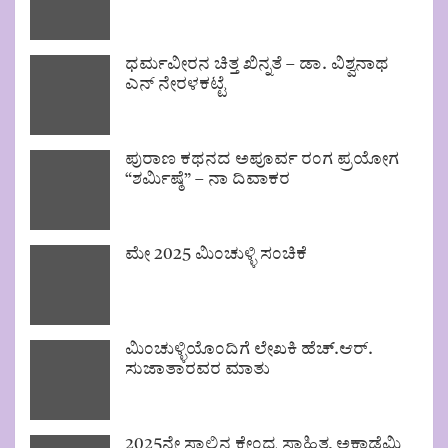
ಧರ್ಮವೀರನ ಚಿತ್ತ ಖಿನ್ನತೆ – ಡಾ. ವಿಶ್ವನಾಥ
ಎನ್ ನೇರಳಕಟ್ಟೆ
ಪುರಾಣ ಕಥನದ ಅಪೂರ್ವ ರಂಗ ಪ್ರಯೋಗ
“ಶರ್ಮಿಷ್ಠೆ” – ನಾ ದಿವಾಕರ
ಮೇ 2025 ಮಿಂಚುಳ್ಳಿ ಸಂಚಿಕೆ
ಮಿಂಚುಳ್ಳಿಯೊಂದಿಗೆ ಲೇಖಕಿ ಹೆಚ್.ಆರ್.
ಸುಜಾತಾರವರ ಮಾತು
2025ನೇ ಸಾಲಿನ ಕೇಂದ್ರ ಸಾಹಿತ್ಯ ಅಕಾಡೆಮಿ