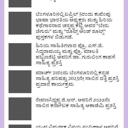
ಬೆಂಗಳೂರಿನಲ್ಲಿ ಏಪ್ರಿಲ್ 5ರಂದು ಕುವೆಂಪು
ಭಾಷಾ ಭಾರತಿಯ ಅಧ್ಯಕ್ಷರು ಮತ್ತು ಹಿರಿಯ
ಕಥೆಗಾರರಾದ ಚನ್ನಪ್ಪ ಕಟ್ಟಿ ಅವರ “ಬೇರು
ಚಿಗುರು” ಮತ್ತು “ರೂಟ್ಸ್ ಅಂಡ್ ಶೂಟ್ಸ್”
ಪುಸ್ತಕಗಳ ಬಿಡುಗಡೆ.
ಹಿರಿಯ ಸಾಹಿತಿಗಳಾದ ಪ್ರೊ. ಎಸ್.ಜಿ.
ಸಿದ್ಧರಾಮಯ್ಯ ಮತ್ತು ಪ್ರೊ. ಮಾಲತಿ
ಪಟ್ಟಣಶೆಟ್ಟಿ ಅವರಿಗೆ ಡಾ. ಗುರುಲಿಂಗ ಕಾಪಸೆ
ಸಾಹಿತ್ಯ ಪ್ರಶಸ್ತಿ
ಮಾರ್ಚ್ 21ರಂದು ಬೆಂಗಳೂರಿನಲ್ಲಿ ಕನ್ನಡ
ಸಾಹಿತ್ಯ ಪರಿಷತ್ತು 2023ನೇ ಸಾಲಿನ ದತ್ತಿ ಪ್ರಶಸ್ತಿ
ಪ್ರದಾನ ಕಾರ್ಯಕ್ರಮ
ರೇವಣಸಿದ್ಧಪ್ಪ ಜಿ.ಆರ್. ಅವರಿಗೆ ೨೦೨೨ನೇ
ಸಾಲಿನ ಕರ್ನಾಟಕ ಸಾಹಿತ್ಯ ಅಕಾಡೆಮಿ ಪ್ರಶಸ್ತಿ
ಯುವ ವಿಮರ್ಶಕ ವಿನಯ ನಂದಿಹಾಳ ಅವರಿಗೆ