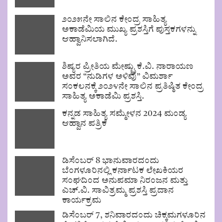
೨೦೨೫ನೇ ಸಾಲಿನ ಕೇಂದ್ರ ಸಾಹಿತ್ಯ
ಅಕಾಡೆಮಿಯ ಮುಖ್ಯ ಪ್ರಶಸ್ತಿಗೆ ಪುಸ್ತಕಗಳನ್ನು
ಆಹ್ವಾನಿಸಲಾಗಿದೆ.
ಶಿಷ್ಯರ ಪ್ರೀತಿಯ ಮೇಷ್ಟ್ರು ಕೆ.ವಿ. ನಾರಾಯಣ
ಅವರ “ನುಡಿಗಳ ಅಳಿವು” ವಿಮರ್ಶಾ
ಸಂಕಲನಕ್ಕೆ ೨೦೨೪ನೇ ಸಾಲಿನ ಪ್ರತಿಷ್ಠಿತ ಕೇಂದ್ರ
ಸಾಹಿತ್ಯ ಅಕಾಡೆಮಿ ಪ್ರಶಸ್ತಿ.
ಕನ್ನಡ ಸಾಹಿತ್ಯ ಸಮ್ಮೇಳನ 2024 ಮಂಡ್ಯ
ಆಹ್ವಾನ ಪತ್ರಿಕೆ
ಡಿಸೆಂಬರ್ 8 ಭಾನುವಾರದಂದು
ಬೆಂಗಳೂರಿನಲ್ಲಿ ಕರ್ನಾಟಕ ಲೇಖಕಿಯರ
ಸಂಘದಿಂದ ಅನುಪಮಾ ನಿರಂಜನ ಮತ್ತು
ಎಚ್.ವಿ. ಸಾವಿತ್ರಮ್ಮ ಪ್ರಶಸ್ತಿ ಪ್ರದಾನ
ಕಾರ್ಯಕ್ರಮ
ಡಿಸೆಂಬರ್ 7, ಶನಿವಾರದಂದು ಚಿಕ್ಕಮಗಳೂರಿನ