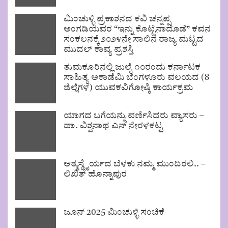
ಮಿಂಚುಳ್ಳಿ ಪ್ರಕಾಶನದ ಕವಿ ಚನ್ನಪ್ಪ
ಅಂಗಡಿಯವರ “ಇನ್ನು ಕೊಟ್ಟೆನಾದೊಡೆ” ಕವನ
ಸಂಕಲನಕ್ಕೆ ೨೦೨೪ನೇ ಸಾಲಿನ ರಾಜ್ಯ ಮಟ್ಟದ
ಮುದಲ್ ಕಾವ್ಯ ಪ್ರಶಸ್ತಿ
ತುಮಕೂರಿನಲ್ಲಿ ಜುಲೈ ೧೦ರಂದು ಕರ್ನಾಟಕ
ಸಾಹಿತ್ಯ ಅಕಾಡೆಮಿ ಬೆಂಗಳೂರು ವಲಯದ (8
ಜಿಲ್ಲೆಗಳ) ಯುವಕವಿಗೋಷ್ಠಿ ಕಾರ್ಯಕ್ರಮ
ಯಾಗದ ಬಗೆಯನ್ನು ವರ್ಣಿಸಿದರು ವ್ಯಾಸರು –
ಡಾ. ವಿಶ್ವನಾಥ ಎನ್ ನೇರಳಕಟ್ಟ
ಆತ್ಮಸ್ಥೈರ್ಯದ ಬೆಳಕು ನಮ್ಮ ಮುಂದಿರಲಿ.. –
ಲಿಖಿತ್ ಹೊನ್ನಾಪುರ
ಜೂನ್ 2025 ಮಿಂಚುಳ್ಳಿ ಸಂಚಿಕೆ