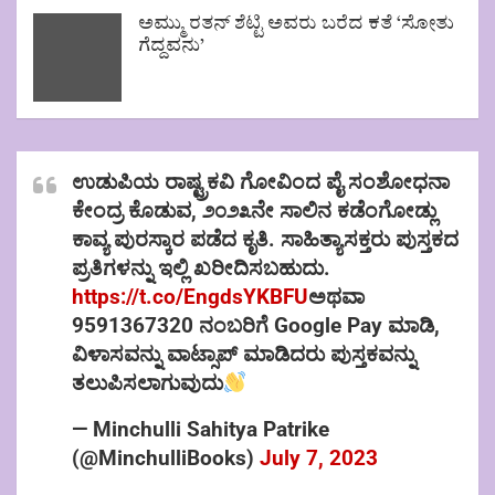
ಅಮ್ಮು ರತನ್ ಶೆಟ್ಟಿ ಅವರು ಬರೆದ ಕತೆ ‘ಸೋತು
ಗೆದ್ದವನು’
ಉಡುಪಿಯ ರಾಷ್ಟ್ರಕವಿ ಗೋವಿಂದ ಪೈ ಸಂಶೋಧನಾ
ಕೇಂದ್ರ ಕೊಡುವ, ೨೦೨೩ನೇ ಸಾಲಿನ ಕಡೆಂಗೋಡ್ಲು
ಕಾವ್ಯ ಪುರಸ್ಕಾರ ಪಡೆದ ಕೃತಿ. ಸಾಹಿತ್ಯಾಸಕ್ತರು ಪುಸ್ತಕದ
ಪ್ರತಿಗಳನ್ನು ಇಲ್ಲಿ ಖರೀದಿಸಬಹುದು.
https://t.co/EngdsYKBFU
ಅಥವಾ
9591367320 ನಂಬರಿಗೆ Google Pay ಮಾಡಿ,
ವಿಳಾಸವನ್ನು ವಾಟ್ಸಾಪ್ ಮಾಡಿದರು ಪುಸ್ತಕವನ್ನು
ತಲುಪಿಸಲಾಗುವುದು
— Minchulli Sahitya Patrike
(@MinchulliBooks)
July 7, 2023