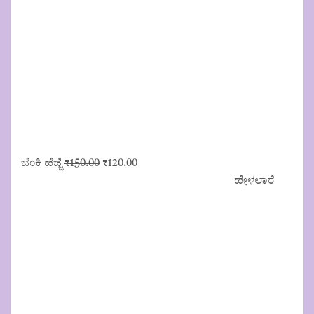
Original
Current
ಬೆಂಕಿ ಹೆಜ್ಜೆ
₹
150.00
₹
120.00
price
price
ಹೇಳಲಾರೆ
was:
is:
₹150.00.
₹120.00.