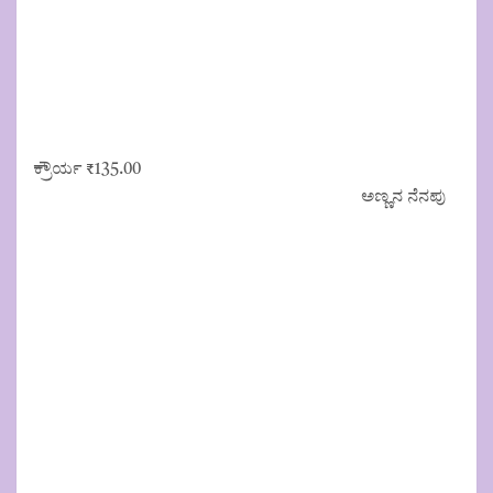
ಕ್ರೌರ್ಯ
₹
135.00
ಅಣ್ಣನ ನೆನಪು