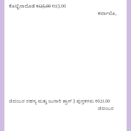
Original
Current
ಕೊಟ್ಟೆನಾದೊಡೆ
₹
125.00
₹
113.00
price
price
ಕರ್ವಾಲೊ,
was:
is:
₹125.00.
₹113.00.
ಚಿದಂಬರ ರಹಸ್ಯ ಮತ್ತು ಜುಗಾರಿ ಕ್ರಾಸ್ 3 ಪುಸ್ತಕಗಳು
₹
621.00
ಚಿದಂಬರ