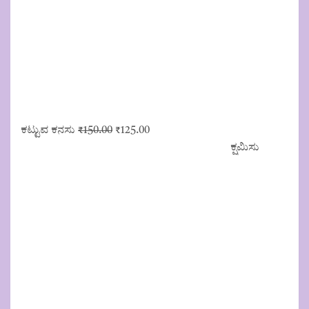
Original
Current
ಕಟ್ಟುವ ಕನಸು
₹
150.00
₹
125.00
price
price
ಕ್ಷಮಿಸು
was:
is:
₹150.00.
₹125.00.