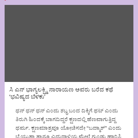
ಸಿ ಎನ್ ಭಾಗ್ಯಲಕ್ಷ್ಮಿ ನಾರಾಯಣ ಅವರು ಬರೆದ ಕಥೆ
‘ಭವಿಷ್ಯದ ಬೆಳಕು’
ಧನ್ ಧನ್ ಧನ್ ಎಂದು ಶಬ್ಧ ಬಂದ ದಿಕ್ಕಿಗೆ ಥಟ್ ಎಂದು
ತಿರುಗಿ ಹಿಂದಕ್ಕೆ ಬಾಗದಿದ್ದರೆ ಕ್ಷಣದಲ್ಲಿ ಹೆಣವಾಗುತ್ತಿದ್ದ
ಧರ್ಮ. ಕ್ಷಣಮಾತ್ರವೂ ಯೋಚಿಸದೇ “ಬದ್ಮಾಶ್” ಎಂದು
ಬೈಯುತ್ತಾ ತಾನೂ ಎದುರಾಳಿಯ ಮೇಲೆ ಗುಂಡು ಹಾರಿಸಿ