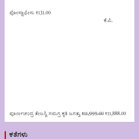
ಪೋಸ್ಟಾಫೀಸು
₹
131.00
ಕೆ.ಪಿ.
Original
Curre
ಪೂರ್ಣಚಂದ್ರ ತೇಜಸ್ವಿ ಸಮಗ್ರ ಕೃತಿ ಜಗತ್ತು
₹
11,999.00
₹
11,888.00
price
price
was:
is:
₹11,999.00.
₹11,88
ಕತೆಗಳು