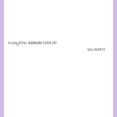
Original
Current
ಗಯ್ಯಾಳಿಗಳು
₹
200.00
₹
169.00
price
price
ಅಬಚೂರಿನ
was:
is:
₹200.00.
₹169.00.