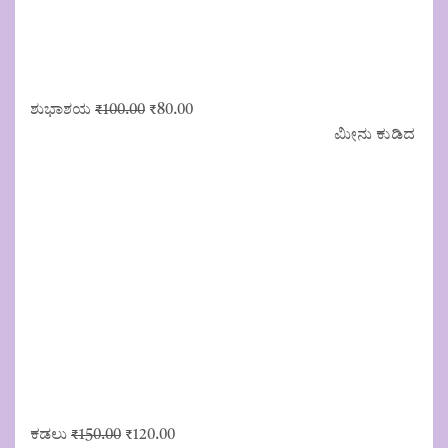
Original
Current
ಶುಭಾಶಯ
₹
100.00
₹
80.00
price
price
ಮೀನು ಕುಡಿದ
was:
is:
₹100.00.
₹80.00.
Original
Current
ಕಡಲು
₹
150.00
₹
120.00