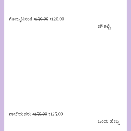
Original
Current
ಗೊಮ್ಮಟನಂತೆ
₹
130.00
₹
120.00
price
price
ಚೌಕಟ್ಟಿ
was:
is:
₹130.00.
₹120.00.
Original
Current
ನಾಚೆಯವರು
₹
150.00
₹
125.00
price
price
ಒಂದು ಹೆಣ್ಣು
was:
is: