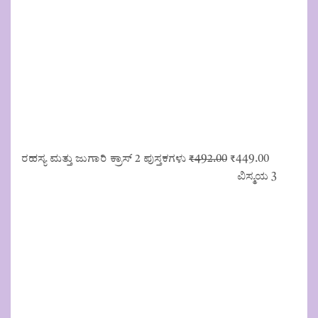
Original
Current
ರಹಸ್ಯ ಮತ್ತು ಜುಗಾರಿ ಕ್ರಾಸ್ 2 ಪುಸ್ತಕಗಳು
₹
492.00
₹
449.00
price
price
ವಿಸ್ಮಯ 3
was:
is:
₹492.00.
₹449.00.