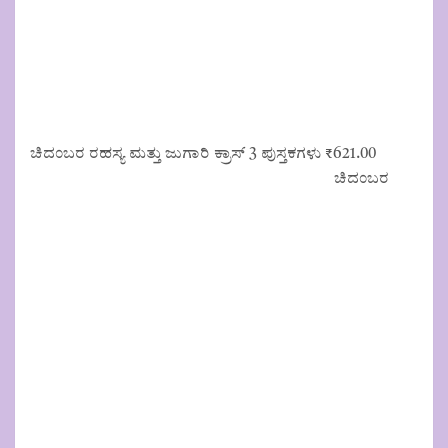
ಚಿದಂಬರ ರಹಸ್ಯ ಮತ್ತು ಜುಗಾರಿ ಕ್ರಾಸ್ 3 ಪುಸ್ತಕಗಳು
₹
621.00
ಚಿದಂಬರ