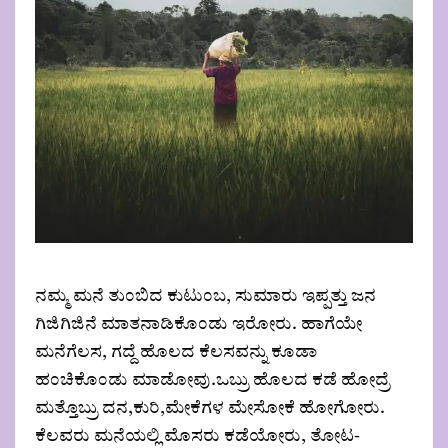
ನಮ್ಮ ಮನೆ ತುಂಬಿದ ಕುಟುಂಬ, ಸುಮಾರು ಇಪ್ಪತ್ತು ಜನ
ಗಿಜಿಗಿಜಿನೆ ಮಾತನಾಡಿಕೊಂಡು ಇರೋರು. ಹಾಗೆಯೇ
ಮನೆಗೆಲಸ, ಗದ್ದೆ ಹೊಲದ ಕೆಲಸವನ್ನು ಕೂಡಾ
ಹಂಚಿಕೊಂಡು ಮಾಡೋವು.ಒಬ್ರು ಹೊಲದ ಕಡೆ ಹೋದ್ರೆ
ಮತ್ತೊಬ್ರು ದನ,ಕುರಿ,ಮೇಕೆಗಳ ಮೇಸೋಕೆ ಹೋಗೋರು.
ಕೆಲವರು ಮನೆಯಲ್ಲಿ ಮೊಸರು ಕಡೆಯೋರು, ತೋಟ-