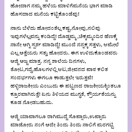
ಹೋದಾಗ ನಮ್ಮ ಹಳೆಯ ಮಾಳಿಗೆಮನೆಯ ಭಾಗ ಮಾಡಿ
ಹೊಸದಾದ ಮನೆಯ ಕಟ್ಟಿಕೊಂಡೆವು!
ನಾನು ಬೆಳೆದು ಹೋದಂತೆಲ್ಲ ಕಷ್ಟ,ನೋವು,ನಲಿವು
ಇವುಗಳೆಲ್ಲವನ್ನು ಕಂಡಿದ್ದೆ! ದೊಡ್ಡಮ್ಮ ,ಚಿಕ್ಕಮ್ಮಂದಿರ ಹೆಣಕ್ಕೆ
ನಾನೇ ಅಗ್ನಿ ಸ್ಪರ್ಶ ಮಾಡಿದ್ದೆ! ಮುಂದೆ ನನ್ನಕ್ಕ ಸತ್ತಳು, ಆಮೇಲೆ
ಎಲ್ಲ ಅತ್ತೆಯರು ಸತ್ತು ಹೋದರು. ಈಗ ಉಳಿದುಕೊಂಡವರು
ಅಜ್ಜಿ ಅಜ್ಜ ಮಾತ್ರ. ನನ್ನ ಶಾಲೆಯ ದಿನಗಳು,
ತೋಟ,ಗದ್ದೆ,ಹೊಲಗಳಲ್ಲಿ ಆಟ,ಜೀವನದ ಪಾಠ ಕಲಿತ
ಸಂದರ್ಭಗಳು ಈಗಲೂ ಕಾಡುತ್ತಲೇ ಇರುತ್ತವೆ!
ಹಳ್ಳಿರಾಜಕೀಯ ಎಂಬುದು ಈ ಪಟ್ಟಣದ ರಾಜಕೀಯಕ್ಕಿಂತಲೂ
ಕ್ರೂರವಾಗಿರುತ್ತೆ! ಏನು ತಿಳಿಯದ ಮುಗ್ಧತೆ, ಕ್ರೌರ್ಯತೆಯನ್ನು
ಕೂಡ ನೋಡಬಹುದು.
ಅಜ್ಜಿ ಯಾವಾಗಲೂ ರಾಗಿಮುದ್ದೆ ಸೊಪ್ಸಾರು,ಉಪ್ಸಾರು
ಮಾಡೋರು ನಂಗೆ ಅದೇ ತಿಂದು ತಿಂದು ನಾಲಿಗೆ ಮರಗಟ್ಟಿ