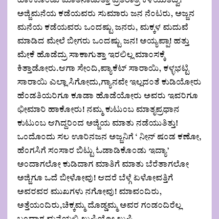
ಹಾಕಿಕೊಂಡು ಮಾತನಾಡುತ್ತಾ ಪ್ರತಿರಾತ್ರಿ ಕಳೆಯುತಿದ್ವಿ!
ಅಜ್ಜಿಮನೆಯ ಕಡೆಯವರು ಸುಮಾರು ಜನ ನೆಂಟರು, ಅಜ್ಜನ
ಮನೆಯ ಕಡೆಯವರು ಒಂದಷ್ಟು ಜನರು, ಮಕ್ಕಳ ಮದುವೆ
ಮಾಡಿದ ಮೇಲೆ ಬೀಗರು ಒಂದಷ್ಟು ಜನ! ಅಯ್ಯಪ್ಪಾ! ಹತ್ತು
ಮೇಕೆ ಹೊಡೆದ್ರು ಸಾಕಾಗುತ್ತಾ ಇರಲಿಲ್ಲ ಮಾಂಸಕ್ಕೆ
ಕಿತ್ತಾಡೋರು.ಆಗಾ ಸೇಂದಿ,ಪ್ಯಾಕೆಟ್ ಸಾರಾಯಿ, ಕಳ್ಳಭಟ್ಟಿ
ಸಾರಾಯಿ ಎಲ್ಲಾ ಸಿಗೋದು,ಗ್ಯಾನವೇ ಇಲ್ಲದಂತೆ ಕುಡಿಯೋರು
ಹೆಂಡತಿಯರಿಗೂ ಕೂಡಾ ಹೊಡೆಯೋರು ಅವರು ಇವರಿಗೂ
ಛೀಮಾರಿ ಹಾಕೋರು! ನಮ್ಮ ಕುಟುಂಬ ಮಾತೃಪ್ರಧಾನ
ಕುಟುಂಬ ಆಗಿದ್ದರಿಂದ ಅಜ್ಜಿಯ ಮಾತು ನಡೆಯುತಿತ್ತು!
ಒಂದೊಂದು ಸಲ ಊರಿನಜನ ಅಜ್ಜನಿಗೆ ‘ ನೀನ್ ಷಂಡ ಕಣೋ,
ಹೆಂಗಸಿಗೆ ಸಂಸಾರ ಬಿಟ್ಟು ಓಡಾಡಿಕೊಂಡು ಇದ್ಯಾ’
ಅಂದಾಗಲೋ ಕುಡಿದಾಗ ಮಾತಿಗೆ ಮಾತು ಬೆರೆತಾಗಲೋ
ಅಜ್ಜಿಗೂ ಒದೆ ಬೀಳೋವು! ಆದರೆ ಬೆಳ್ಗೆ ಏಳೋವತ್ತಿಗೆ
ಅವರವರ ಮುಖಗಳು ನಗೋವು! ಮಾವಂದಿರು,
ಅತ್ತೆಯಂದಿರು,ಚಿಕ್ಕಮ್ಮ ದೊಡ್ಡಮ್ಮ ಅವರ ಗಂಡಂದಿರೆಲ್ಲ