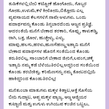
ತುಡಿಕೆಗಳಲ್ಲಿ ಬೇಲಿ ಕಟ್ಟೋಕೆ ಹೋಗೋರು, ಗೊಬ್ಬರ
ಗೋಡು,ಉಳುಮೆ,ಕಳೆ ಕೀಳೋದು,ಬಿತ್ತೋದು ಎಲ್ಲ
ವ್ಯವಸಾಯದ ಕೆಲಸಗಳಿಗೆ ನಾವೇ ಆಳುಗಳು. ಒಂದು
ಪದಾರ್ಥವನ್ನು ಕೊಂಡು ತಿನ್ನಬಾರದೆಂದು ಅಜ್ಜನ ಪ್ರತಿಜ್ಞೆ.
ಅದರಂತೆಯೆ ಮನೆಗೆ ಬೇಕಾದ ತರಕಾರಿ, ಸೊಪ್ಪು, ಕಾಳುಕಡ್ಡಿ,
ರಾಗಿ, ಬತ್ತ, ಜೋಳ, ಹುಚ್ಚೇಳ್ಳು, ಎಳ್ಳು,
ಮಾವು,ಹಲಸು,ಹರಳು,ಹುಣಸೆಹಣ್ಣು ಇತ್ಯಾದಿ ಮನೆಗೆ
ಬೇಕಾದ ಪದಾರ್ಥಗಳ ಹೊರಗೆ ಸಂತೆಯಿಂದ ಕೊಂಡು
ತರುತಿರಲಿಲ್ಲ. ಸಾಂಬಾರಿಗೆ ಬೇಕಾದ ಜೀರಿಗೆ,ಲವಂಗ,ಚಕ್ಕೆ
ಇತ್ಯಾದಿ ನಮ್ಮ ಕಡೆ ಬೆಳೆಯುತಿರಲಿಲ್ಲ ಆದ್ದರಿಂದ ಸಂತೆಯಿಂದ
ಕೊಂಡು ತರಬೇಕಿತ್ತು. ಕರಿಮೆಣಸನ್ನು ನಮ್ಮ ತೋಟದಲ್ಲಿಯೆ
ಹಾಕಿದ್ದರಿಂದ ಕೊಂಡುತಿರಲಿಲ್ಲ!
ಮನೆತುಂಬಾ ಮಾತುಗಳು ಮಕ್ಕಳ ಕಿತ್ತಾಟ,ಅತ್ತೆ ಸೊಸೆಯ
ಬೀದಿ ಗುದ್ದಾಟ, ಅಪ್ಪ ಮಕ್ಕಳ ವ್ಯಾಜ್ಯ, ಅಜ್ಜ ಅಜ್ಜಿಯರ
ಕುಟ್ಟಾಣಿ ಮತ್ತು ಉಗುಳು ಉಗಿಯುವ ಕಂಚಿನ ಬಟ್ಟಲು,