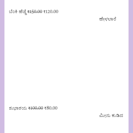
Original
Current
ಬೆಂಕಿ ಹೆಜ್ಜೆ
₹
150.00
₹
120.00
price
price
ಹೇಳಲಾರೆ
was:
is:
₹150.00.
₹120.00.
Original
Current
ಶುಭಾಶಯ
₹
100.00
₹
80.00
price
price
ಮೀನು ಕುಡಿದ
was:
is:
₹100.00.
₹80.00.