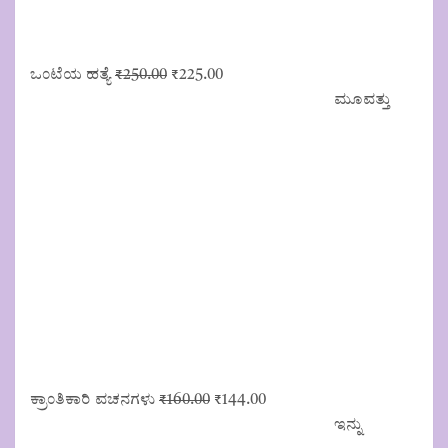
Original
Current
ಒಂಟೆಯ ಹತ್ಯೆ
₹
250.00
₹
225.00
price
price
ಮೂವತ್ತು
was:
is:
₹250.00.
₹225.00.
Original
Current
ಕ್ರಾಂತಿಕಾರಿ ವಚನಗಳು
₹
160.00
₹
144.00
price
price
ಇನ್ನು
was:
is: