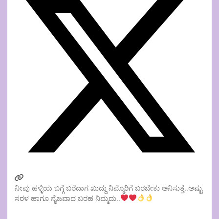
ನೀವು ಹಳ್ಳಿಯ ಬಗ್ಗೆ ಬರೆದಾಗ ಖುದ್ದು ನಿಮ್ಮೊರಿಗೆ ಬರಬೇಕು ಅನಿಸುತ್ತೆ..ಅಷ್ಟು
ಸರಳ ಹಾಗೂ ನೈಜವಾದ ಬರಹ ನಿಮ್ಮದು..