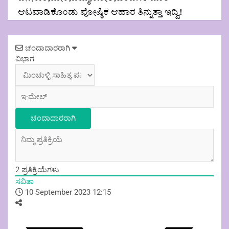
ಆಟವಾಡಿಕೊಂಡು ಪೋಷ್ಠಿಕ ಆಹಾರ ತಿನ್ನುತ್ತಾ ಇದ್ವಿ!
Post
ಚಂದಾದಾರರಾಗಿ
navigation
ವಿಭಾಗ
2
ಪ್ರತಿಕ್ರಿಯೆಗಳು
ಸವಿತಾ
10 September 2023 12:15