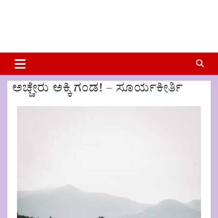
ಅಚ್ಚೇರು ಅಕ್ಕಿ ಗಂಡ! – ಸೂರ್ಯಕೀರ್ತಿ