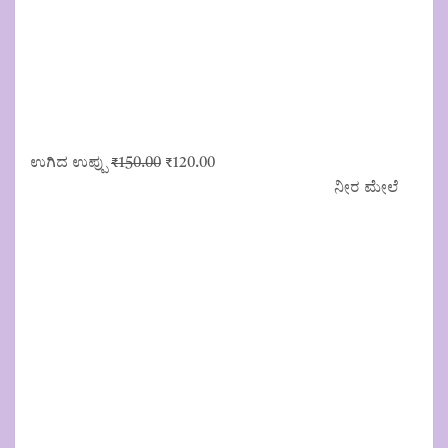
Original
Current
ಉಗಿದ ಉಪ್ಪು
₹
150.00
₹
120.00
price
price
ನೀರ ಮೇಲೆ
was:
is:
₹150.00.
₹120.00.