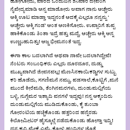
ಹೋಗೋದು, ವಾರದ ಒಂದುದಿನ ಶನಿವಾರ ದೇವರಿಗೆ
ನೈವೇದ್ಯಮಾಡಿ ಅನ್ನ ಮಾಡೋರು ಆವಾಗ ನಾನು ಅಚ್ಚೇರು
ಅಕ್ಕಿ ಊಟ ಮಾಡ್ತಾ ಇದ್ದನಂತೆ ಅದಕ್ಕೆ ಎಲ್ಲರೂ ನನ್ನನ್ನು ‘
ಅಚ್ಚೇರು ಅಕ್ಕಿ ಗಂಡ’ ಅಂತ ಅಣಕಿಸೋರು. ಉಪ್ಸಾರಿಗೆ ತುಪ್ಪ
ಹಾಕಿಕೊಂಡು ತಿಂತಾ ಇದ್ರೆ ಹತ್ತು ಮದ್ದೆ, ಅಚ್ಚೇರು ಅಕ್ಕಿ ಅನ್ನ
ಉಣ್ಣಬಹುದಿತ್ತು! ಅಜ್ಜ ಭೀಮನಂತೆ ಇದ್ದ.
ಈಗಾ ಕಾಲ ಬದಲಾಗಿದೆ ಅಥವಾ ನಾವೇ ಬದಲಾಗಿದ್ದೇವೆ!
ನೆಂಟರು ಸಂಬಂಧಿಕರು ಎಲ್ಲರು ದೂರದೂರ, ದುಡ್ಡು
ಮುಖ್ಯವಾಗಿದೆ ಜೀವನವಲ್ಲ! ಮೆಣಸಿನಕಾಯಿಕಡ್ಡಿಗಳ ಸುಟ್ಟು
ಕರಿ ಹೊಡೆದು, ಸಗಣಿಮನೆ ನಮ್ದು, ಪಡಸಾಲೆ,ಕೊಟ್ಟಿಗೆ ,ಮನೆ
ಮುಂದೆ ಕೀರೆಮಡಿ, ತೆಂಗಿನಮರಗಳು, ದುಂಡುಮಲ್ಲಿಗೆಯ
ಬಳ್ಳಿ, ನುಗ್ಗೆಮರ ಇತ್ಯಾದಿ ವನಗಳೆ ಇದ್ದವು! ನನ್ನ ಅಕ್ಕಂದಿರು
ದುಂಡುಮಲ್ಲಿಗೆಯ ಮುಡಿದುಕೊಂಡು, ಕೈ ತುಂಬಾ
ಗೋರಂಟಿಯ ಹಚ್ಚಿಕೊಂಡು ಹತ್ತರಿಂದ ಹನ್ನೆರಡು
ಕಿಲೋಮೀಟರ್ ಹೈಸ್ಕೂಲ್ಗೆ ನಡೆದುಕೊಂಡು ಹೋಗ್ತಾ ಇದ್ವಿ!
ದನ,ಕುರಿ,ಮೇಕೆ,ಎಮ್ಮೆ,ಕೋಳಿ,ಹಂದಿಗಳ ಜೊತೆ