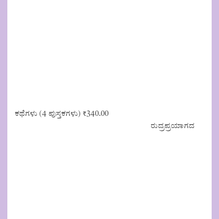
ಕಥೆಗಳು (4 ಪುಸ್ತಕಗಳು)
₹
340.00
ರುದ್ರಪ್ರಯಾಗದ