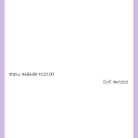
Original
Current
ಕಡಲು
₹
150.00
₹
120.00
price
price
ನೀಲಿ ಕಾಗದದ
was:
is:
₹150.00.
₹120.00.