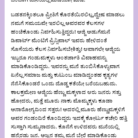
ಬಂದಾಗ ಮನೆಯಲ್ಲಿ ಖುಷಿಯೋ ಖುಷಿ.
ಬಡತನಕ್ಕಿಂತಲೂ ಪ್ರೀತಿಗೆ ಕೊರತೆಯಿರಲಿಲ್ಲ,ದ್ವೇಷ ಮಾಡಲು
ನಮಗೆ ಸಮಯವೇ ಇರಲಿಲ್ಲ ಅವರವರ ಕೆಲಸಗಳ
ಹಂಚಿಕೊಂಡು ನಿರ್ವಹಿಸುತ್ತಿದ್ದರು! ಅಜ್ಜಿ ಅಡುಗೆಮನೆ
ಡಿಪಾರ್ಟ್ ಮೆಂಟಿಗೆ ಪ್ರಿನ್ಸಿಪಾಲ್ ಇವರು ಹೇಳಿದಂತೆ
ಸೊಸೆಯರು ಕೆಲಸ ನಿರ್ವಹಿಸಬೇಕಿತ್ತು! ಆವಾಗಲೇ ಅಜ್ಜಿಯ
ಇಬ್ಬರೂ ಗಂಡುಮಕ್ಕಳು ಅಂತರ್ಜಾತಿ ವಿವಾಹವನ್ನು
ಮಾಡಿಕೊಂಡಿದ್ದರು. ಇವರನ್ನು ಮನೆ ತುಂಬಿಸಿಕೊಳ್ಳುವಾಗ
ಏನೆಲ್ಲ ಸಮಾಜ ಮತ್ತು ಕುಟುಂಬ ಮಾಡಿದ್ದಂತಹ ಕೃತ್ಯಗಳ
ನೆನೆಸಿಕೊಂಡರೆ ಒಂದು ದೊಡ್ಡ ಕತೆಯೇ ಬರೆಯಬಹುದು.
ಕಾಲಕ್ರಮೇಣ ಅಜ್ಜಿಯ ಹೆಣ್ಣು ಮಕ್ಕಳಾದ ಆರು ಜನರು ಸತ್ತು
ಹೋದರು, ಮತ್ತೆ ಮೂರು ನಾಕು ಮೊಮ್ಮಕ್ಕಳು ಕೂಡಾ
ಅನಾರೋಗ್ಯದಿಂದ ಸತ್ತರು! ಅದರಲ್ಲಿ ಮೂರು ಹೆಣ್ಣುಮಕ್ಕಳಿಗೆ
ಅವರ ಗಂಡಂದಿರೆ ಕೊಂದಿದ್ದರು ಇದಕ್ಕೆ ಕೋರ್ಟು ಕಚೇರಿ ಹತ್ತಿ
ಸುಸ್ತಾಗಿ ಸುಮ್ಮನಾದರು. ಕೊನೆಗೆ ಉಳಿದವರು ಮನೆಯಲ್ಲಿ
ಹನ್ನೆರಡು ಜನ. ಅಜ್ಜನ ತಮ್ಮ ಮನೆ ಬೇರೆ ಮಾಡಿಕೊಂಡು