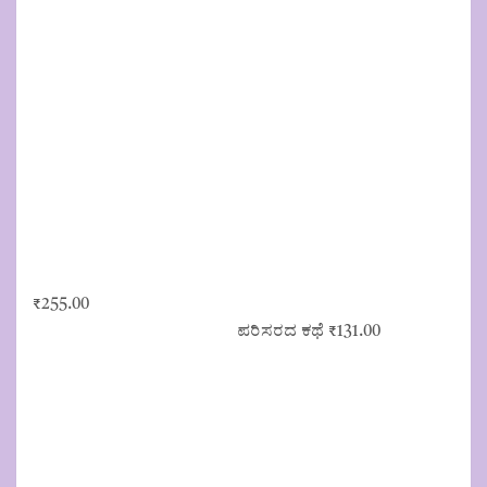
₹
255.00
ಪರಿಸರದ ಕಥೆ
₹
131.00