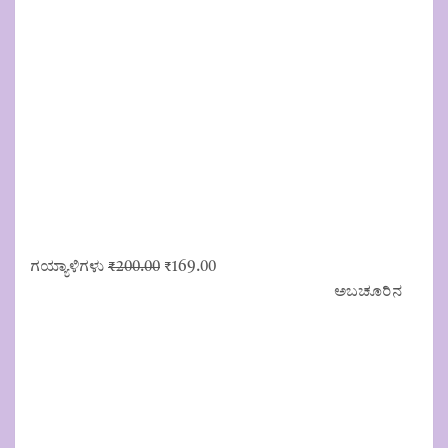
Original
Current
ಗಯ್ಯಾಳಿಗಳು
₹
200.00
₹
169.00
price
price
ಅಬಚೂರಿನ
was:
is:
₹200.00.
₹169.00.