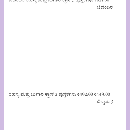
ಚಿದಂಬರ ರಹಸ್ಯ ಮತ್ತು ಜುಗಾರಿ ಕ್ರಾಸ್ 3 ಪುಸ್ತಕಗಳು
₹
621.00
ಚಿದಂಬರ
Original
Current
ರಹಸ್ಯ ಮತ್ತು ಜುಗಾರಿ ಕ್ರಾಸ್ 2 ಪುಸ್ತಕಗಳು
₹
492.00
₹
449.00
price
price
ವಿಸ್ಮಯ 3
was:
is:
₹492.00.
₹449.00.