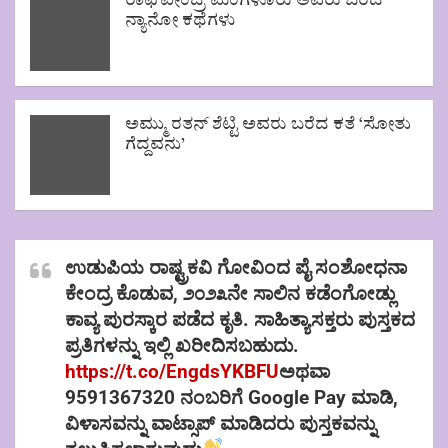
ರಾಘವೇಂದ್ರ ಮಂಗಳೂರು ಅವರು ಬರೆದ
ನ್ಯಾನೋ ಕಥೆಗಳು
ಅಮ್ಮು ರತನ್ ಶೆಟ್ಟಿ ಅವರು ಬರೆದ ಕತೆ ‘ಸೋತು
ಗೆದ್ದವನು’
ಉಡುಪಿಯ ರಾಷ್ಟ್ರಕವಿ ಗೋವಿಂದ ಪೈ ಸಂಶೋಧನಾ
ಕೇಂದ್ರ ಕೊಡುವ, ೨೦೨೩ನೇ ಸಾಲಿನ ಕಡೆಂಗೋಡ್ಲು
ಕಾವ್ಯ ಪುರಸ್ಕಾರ ಪಡೆದ ಕೃತಿ. ಸಾಹಿತ್ಯಾಸಕ್ತರು ಪುಸ್ತಕದ
ಪ್ರತಿಗಳನ್ನು ಇಲ್ಲಿ ಖರೀದಿಸಬಹುದು.
https://t.co/EngdsYKBFU
ಅಥವಾ
9591367320 ನಂಬರಿಗೆ Google Pay ಮಾಡಿ,
ವಿಳಾಸವನ್ನು ವಾಟ್ಸಾಪ್ ಮಾಡಿದರು ಪುಸ್ತಕವನ್ನು