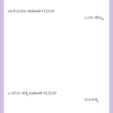
Original
Current
ನಾಚೆಯವರು
₹
150.00
₹
125.00
price
price
ಒಂದು ಹೆಣ್ಣು
was:
is:
₹150.00.
₹125.00.
Original
Current
ಒಂಟೆಯ ಹತ್ಯೆ
₹
250.00
₹
225.00
price
price
ಮೂವತ್ತು
was:
is:
₹250.00.
₹225.00.