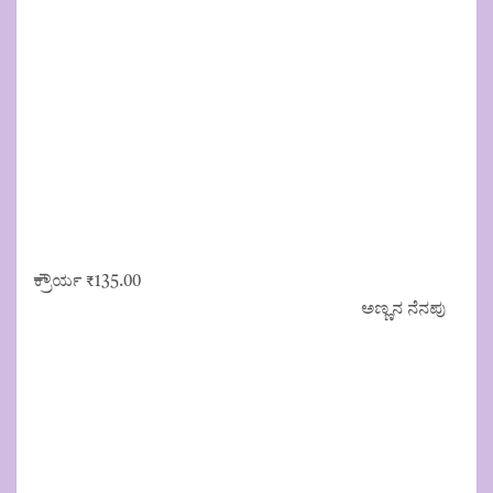
ಕ್ರೌರ್ಯ
₹
135.00
ಅಣ್ಣನ ನೆನಪು