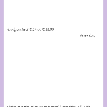
Original
Current
ಕೊಟ್ಟೆನಾದೊಡೆ
₹
125.00
₹
113.00
price
price
ಕರ್ವಾಲೊ,
was:
is:
₹125.00.
₹113.00.