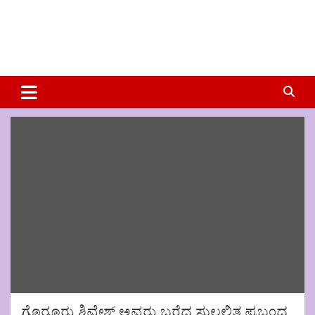
ಗೊರೂರು ಶಿವೇಶ್ ಅವರು ಬರೆದ ಸುಲಲಿತ ಪ್ರಬಂಧ