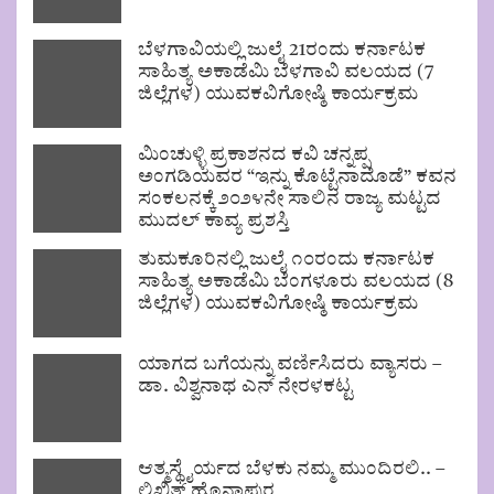
ಬೆಳಗಾವಿಯಲ್ಲಿ ಜುಲೈ 21ರಂದು ಕರ್ನಾಟಕ
ಸಾಹಿತ್ಯ ಅಕಾಡೆಮಿ ಬೆಳಗಾವಿ ವಲಯದ (7
ಜಿಲ್ಲೆಗಳ) ಯುವಕವಿಗೋಷ್ಠಿ ಕಾರ್ಯಕ್ರಮ
ಮಿಂಚುಳ್ಳಿ ಪ್ರಕಾಶನದ ಕವಿ ಚನ್ನಪ್ಪ
ಅಂಗಡಿಯವರ “ಇನ್ನು ಕೊಟ್ಟೆನಾದೊಡೆ” ಕವನ
ಸಂಕಲನಕ್ಕೆ ೨೦೨೪ನೇ ಸಾಲಿನ ರಾಜ್ಯ ಮಟ್ಟದ
ಮುದಲ್ ಕಾವ್ಯ ಪ್ರಶಸ್ತಿ
ತುಮಕೂರಿನಲ್ಲಿ ಜುಲೈ ೧೦ರಂದು ಕರ್ನಾಟಕ
ಸಾಹಿತ್ಯ ಅಕಾಡೆಮಿ ಬೆಂಗಳೂರು ವಲಯದ (8
ಜಿಲ್ಲೆಗಳ) ಯುವಕವಿಗೋಷ್ಠಿ ಕಾರ್ಯಕ್ರಮ
ಯಾಗದ ಬಗೆಯನ್ನು ವರ್ಣಿಸಿದರು ವ್ಯಾಸರು –
ಡಾ. ವಿಶ್ವನಾಥ ಎನ್ ನೇರಳಕಟ್ಟ
ಆತ್ಮಸ್ಥೈರ್ಯದ ಬೆಳಕು ನಮ್ಮ ಮುಂದಿರಲಿ.. –
ಲಿಖಿತ್ ಹೊನ್ನಾಪುರ