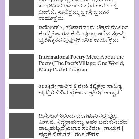
ಸಂಘದಿಂದ ಅನುಪಮಾ ನಿರಂಜನ ಮತ್ತು
ಎಚ್.ವಿ. ಸಾವಿತ್ರಮ್ಮ ಪ್ರಶಸ್ತಿ ಪ್ರದಾನ
ಕಾರ್ಯಕ್ರಮ
ಡಿಸೆಂಬರ್ 7, ಶನಿವಾರದಂದು ಚಿಕ್ಕಮಗಳೂರಿನ
ಕೊಟ್ಟಿಗೆಹಾರದ ಕೆ.ಪಿ. ಪೂರ್ಣಚಂದ್ರ ತೇಜಸ್ವಿ
ಪ್ರತಿಷ್ಠಾನದಲ್ಲಿ ಪುಸ್ತಕ ಪರಿಶೆ ಕಾರ್ಯಕ್ರಮ
International Poetry Meet; About the
Poets (The Poet’s Village: One World,
Many Poets) Program
2024ನೇ ಸಾಲಿನ ತ್ರಿವೇಣಿ ಶೆಲ್ಲಿಕೇರಿ ಸಾಹಿತ್ಯ
ಪ್ರಶಸ್ತಿಗೆ ವಿವಿಧ ಪ್ರಕಾರದ ಕೃತಿಗಳ ಆಹ್ವಾನ
ಡಿಸೆಂಬರ್ 8ರಂದು ಬೆಂಗಳೂರಿನಲ್ಲಿ ಪ್ರೊ.
ಎಸ್.ಜಿ. ಸಿದ್ಧರಾಮಯ್ಯ ಅವರ ಬದುಕು-ಬರಹ
ರಾಜ್ಯಮಟ್ಟದ ವಿಚಾರ ಸಂಕಿರಣ | ಗಾಯನ |
ಪುಸ್ತಕ ಬಿಡುಗಡೆ | ರಂಗ ಗೌರವ