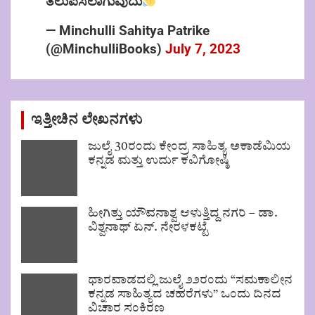
ತಲುಪಿಸಲಾಗುವುದು
— Minchulli Sahitya Patrike
(@MinchulliBooks)
July 7, 2023
ಇತ್ತೀಚಿನ ಲೇಖನಗಳು
ಜುಲೈ 30ರಂದು ಕೇಂದ್ರ ಸಾಹಿತ್ಯ ಅಕಾಡೆಮಿಯ
ಕನ್ನಡ ಮತ್ತು ಉರ್ದು ಕವಿಗೋಷ್ಠಿ
ಹೀಗಿತ್ತು ಯೌವನಾಶ್ವ ಆಳುತ್ತಿದ್ದ ನಗರಿ – ಡಾ.
ವಿಶ್ವನಾಥ್ ಏನ್. ನೇರಳಕಟ್ಟೆ
ಧಾರವಾಡದಲ್ಲಿ ಜುಲೈ ೨೨ರಂದು “ಸಮಕಾಲೀನ
ಕನ್ನಡ ಸಾಹಿತ್ಯದ ಚಹರೆಗಳು” ಒಂದು ದಿನದ
ವಿಚಾರ ಸಂಕಿರಣ