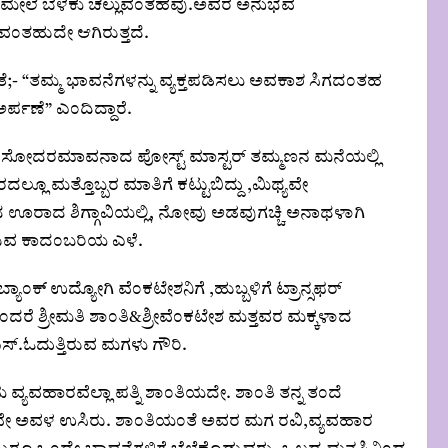
ಮೇಲೆ ಬೆಳಕು ಚೆಲ್ಲುವಂತಹವು.ಅವರ ಅನುಭವ
ವಂತಹುದೇ ಆಗಿರುತ್ತದೆ.
- “ತಮ್ಮ ಭಾವನೆಗಳನ್ನು ವ್ಯಕ್ತಪಡಿಸಲು ಅವಕಾಶ ಸಿಗದಂತಹ
್ಪಣೆ” ಎಂದಿದ್ದಾರೆ.
ಗಿ, ಸೋದರಮಾವನಾದ ಪೋಸ್ಟ್ ಮಾಸ್ಟರ್ ತಮ್ಮಣನ ಮನೆಯಲ್ಲಿ
ಲೂ ಮತ್ತೊಬ್ಬರ ಮಾತಿಗೆ ಕಟ್ಟುಬಿದ್ದು ,ಮಿಥ್ಯವೇ
ದ ಊರಾದ ಶಿಗ್ಗಾವಿಯಲ್ಲಿ, ನೋವು ಅಡವುಗಚ್ಚಿ ಅನಾಥಳಾಗಿ
 ಬರುವ ಕಾದಂಬರಿಯ ಎಳೆ.
ಕ್ ಉದ್ಯೋಗಿ ವೆಂಕಟೇಶನಿಗೆ ,ಹುಬ್ಬಳಿಗೆ ಟ್ರಾನ್ಸಫರ್
ರೆ ಶ್ರೀಮತಿ ಶಾಂತಿ&ಶ್ರೀವೆಂಕಟೇಶ‌ ಮತ್ತವರ ಮಕ್ಕಳಾದ
ಎಸ್.ಓದುತ್ತಿರುವ ಮಗಳು ಗೌರಿ.
್ಯವಹಾರವೆಲ್ಲಾ ಪತ್ನಿ ಶಾಂತಿಯದೇ. ಶಾಂತಿ ತನ್ನ ತಂದೆ
ವೇ ಅವಳ ಉಸಿರು‌. ಶಾಂತಿಯಂತೆ ಅವರ ಮಗ ರವಿ,‌ವ್ಯವಹಾರ