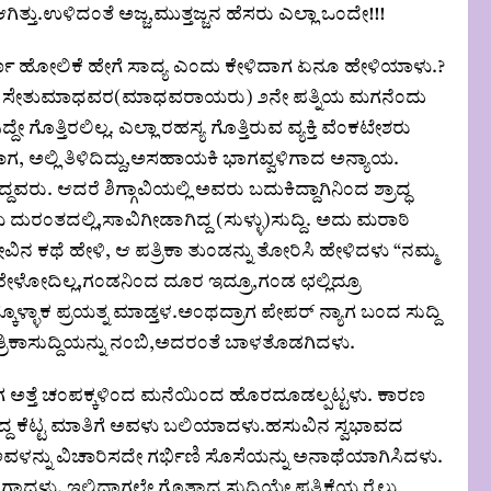
ತ್ತು.ಉಳಿದಂತೆ ಅಜ್ಜ,ಮುತ್ತಜ್ಜನ ಹೆಸರು ಎಲ್ಲಾ ಒಂದೇ!!!
 ಹೋಲಿಕೆ ಹೇಗೆ ಸಾದ್ಯ ಎಂದು ಕೇಳಿದಾಗ ಏನೂ ಹೇಳಿಯಾಳು.?
ತನ್ನ ಪತಿ ಸೇತುಮಾಧವರ(ಮಾಧವರಾಯರು) ೨ನೇ ಪತ್ನಿಯ ಮಗನೆಂದು
 ಗೊತ್ತಿರಲಿಲ್ಲ. ಎಲ್ಲಾ ರಹಸ್ಯ ಗೊತ್ತಿರುವ ವ್ಯಕ್ತಿ ವೆಂಕಟೇಶರು
ಗ, ಅಲ್ಲಿ ತಿಳಿದಿದ್ದು,ಅಸಹಾಯಕಿ ಭಾಗವ್ವಳಿಗಾದ ಅನ್ಯಾಯ.
. ಆದರೆ ಶಿಗ್ಗಾವಿಯಲ್ಲಿ ಅವರು ಬದುಕಿದ್ದಾಗಿನಿಂದ ಶ್ರಾದ್ಧ
ು ದುರಂತದಲ್ಲಿ,ಸಾವಿಗೀಡಾಗಿದ್ದ (ಸುಳ್ಳು)ಸುದ್ದಿ. ಅದು ಮರಾಠಿ
ನ ನೋವಿನ‌ ಕಥೆ ಹೇಳಿ, ಆ ಪತ್ರಿಕಾ ತುಂಡನ್ನು ತೋರಿಸಿ ಹೇಳಿದಳು “ನಮ್ಮ
ಳೋದಿಲ್ಲ,ಗಂಡನಿಂದ ದೂರ ಇದ್ರೂ,ಗಂಡ ಛಲ್ಲಿದ್ರೂ
ಳ್ಳಾಕ ಪ್ರಯತ್ನ ಮಾಡ್ತಳ.ಅಂಥದ್ರಾಗ ಪೇಪರ್ ನ್ಯಾಗ ಬಂದ ಸುದ್ದಿ
ರಿಕಾಸುದ್ದಿಯನ್ನು ನಂಬಿ,ಅದರಂತೆ ಬಾಳತೊಡಗಿದಳು.
ಅತ್ತೆ ಚಂಪಕ್ಕಳಿಂದ ಮನೆಯಿಂದ ಹೊರದೂಡಲ್ಪಟ್ಟಳು. ಕಾರಣ
ಿದ್ದ ಕೆಟ್ಟ ಮಾತಿಗೆ ಅವಳು‌ ಬಲಿಯಾದಳು.ಹಸುವಿನ ಸ್ವಭಾವದ
ಅವಳನ್ನು ವಿಚಾರಿಸದೇ ಗರ್ಭಿಣಿ ಸೊಸೆಯನ್ನು ಅನಾಥೆಯಾಗಿಸಿದಳು.
. ಇಲ್ಲಿದ್ದಾಗಲೇ ಗೊತ್ತಾದ ಸುದ್ದಿಯೇ ಪತ್ರಿಕೆಯ ರೈಲು