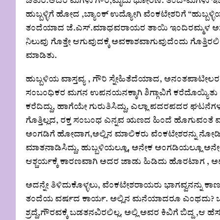
ಚತುರ.ಆದರೆ ಮಗಳು ಗೌರಿ,ಮೃದು ಧೋರಣೆ. ತಂದೆ-ಮಗಳು ಇಬ್ಬ
ಹುಬ್ಬಳ್ಳಿಗೆ ಹೋದ ,ಬ್ಯಾಂಕ್ ಉದ್ಯೋಗಿ ವೆಂಕಟೇಶರಿಗೆ “ಹುಬ್ಬಳ
ತಂದೆಯಾದ ಜೆ.ಎಸ್.ಮಾಧವರಾಯರ ತಾಯಿ ಇಂದಿರಮ್ಮಳ‌ ಅಸ
ನಿಲುವು ಗೊತ್ತೇ ಆಗುವುದಕ್ಕೆ ಅವಕಾಶವಾಗುವುದೆಂದು ಗೊತ್ತಿರ
ಮಾಡಿತು.
ಹುಬ್ಬಳಿಯ ವಾಸ್ತವ್ಯ , ಗೌರಿ ಸ್ನೇಹಿತೆದೆಯಾದ, ಅನಂತಪಾಟೀಲರ 
ಸಂಬಂಧಿಕರ ಮಗನ ಉಪನಯನಕ್ಕಾಗಿ ಶಿಗ್ಗಾವಿಗೆ ಕರೆದೊಯ್ಯಿತು
ಕರೆದಿದ್ದು, ಹಾಗೆಯೇ ಗುರುತಿಸಿದ್ದು, ಎಲ್ಲಾ ಪದರ‌ಪದರ ಘಟನೆ
ಗೊತ್ತಿಲ್ಲದ, ರಕ್ತ ಸಂಬಂಧ ಎನ್ನವ ಋಣದ ಹಿಂದೆ ಹೊಗುವಂತೆ
ಅಂಗಡಿಗೆ ಹೋದಾಗ,ಅಲ್ಲಿನ ಮಾಲಿಕರು ವೆಂಕಟೇಶರನ್ನು ನೋಡಿ 
ಮಾತನಾಡಿಸಿದ್ದು, ಹುಬ್ಬಳಿಯಲ್ಲೂ, ಅನೇಕ‌ ಅಂಗಡಿಯಲ್ಲೂ ಅನ
ಆಶ್ಚರ್ಯಕ್ಕೆ ಕಾರಣವಾಗಿ ಅದರ ಜಾಡು ಹಿಡಿದು ಹೊರಟಾಗ , ಅವರಿ
ಅದನ್ನೇ ತಿಳಿದುಕೊಳ್ಳಲು, ವೆಂಕಟೇಶರಾಯರು ಭಾಗವ್ವನನ್ನು ಕಾಣ
ತಂದೆಯ ವರ್ಷದ ಕಾರ್ಯ. ಅಲ್ಲಿನ ಮನೆಯಾದರೂ ಎಂಥದು? ಬಡತನವ
ಶ್ರದ್ದೆ,ಗೌರವಕ್ಕೆ ಬಡತನವಿರಲಿಲ್ಲ. ಅಲ್ಲಿ ಅವರ ಕಿವಿಗೆ ಬಿದ್