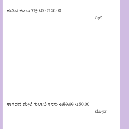
Original
Current
ಕುಡಿದ ಕಡಲು
₹
150.00
₹
120.00
price
price
ನೀಲಿ
was:
is:
₹150.00.
₹120.00.
Original
Current
ಕಾಗದದ ಮೇಲೆ ಗುಲಾಬಿ ಕನಸು
₹
180.00
₹
160.00
price
price
ಮೋಡ
was:
is:
₹180.00.
₹160.00.