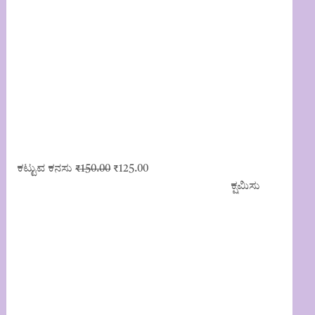
Original
Current
ಕಟ್ಟುವ ಕನಸು
₹
150.00
₹
125.00
price
price
ಕ್ಷಮಿಸು
was:
is:
₹150.00.
₹125.00.