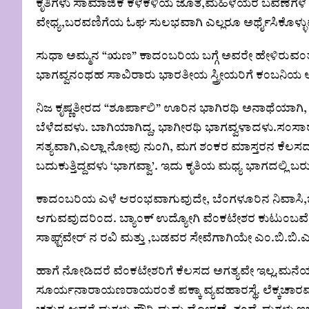
ಕೃತಿಗಳು ಸಾಮಾಜಿಕ ಕಳಕಳಿಯ ಜೊತೆ,ಮಹಿಳೆಯರ ಬವಣೆಗಳ 
ವೇಧ್ಯ,ಬರವಣಿಗೆಯ ಓಘ ಸುಲಭವಾಗಿ ಎಲ್ಲರೂ ಅರ್ಥೈಸಿಕೊಳ್ಳು
ಸುಧಾ ಅಮ್ಮನ “ಋಣ” ಕಾದಂಬರಿಯ ಬಗ್ಗೆ ಅವರೇ ಹೇಳಿರುವಂತೆ;
ಭಾಗವ್ವನಂಥಹ ಸಾವಿರಾರು ಭಾರತೀಯ ಸ್ತ್ರೀಯರಿಗೆ ಕಂಬನಿಯ ಅರ
ನಿಜ ಕೃಷ್ಣತೀರದ “ಶೂರ್ಪಾಲಿ” ಊರಿನ ಭಾಗಿರಥಿ ಅನಾಥೆಯಾ
ಬೆಳೆದವಳು. ಬಾಗಿಯಾಗಿದ್ದ, ಭಾಗೀರಥಿ ಭಾಗವ್ವಳಾದಳು.ಸಂಸಾರದಲ್
ಸತ್ಯವಾಗಿ,ಎಲ್ಲಾ ನೋವು ನುಂಗಿ, ಮಗ ಶಂಕರ ಮಾಸ್ತರನ ಕೆಲಸ
ಬದುಕುತ್ತಿದ್ದವಳು ‘ಭಾಗವ್ವಾ’. ಇದು ಕೃತಿಯ ಮಧ್ಯ ಭಾಗದಲ್ಲಿ
ಕಾದಂಬರಿಯ ಎಳೆ ಆರಂಭವಾಗುವುದೇ, ಬೆಂಗಳೂರಿನ ನಿವಾಸಿ,ಬ್ಯಾಂ
ಆಗುವವುದರಿಂದ. ಬ್ಯಾಂಕ್ ಉದ್ಯೋಗಿ ವೆಂಕಟೇಶರ ಕುಟುಂಬವೆಂದ
ಸಾಫ್ಟ್‌ವೇರ್ ನ ರವಿ ಮತ್ತು ,ಬಡವರ ಸೇವೆಗಾಗಿಯೇ ಎಂ.ಬಿ.ಬಿ.
ಹಾಗೆ ನೋಡಿದರೆ ವೆಂಕಟೇಶರಿಗೆ ಕೆಲಸದ ಅಗತ್ಯವೇ ಇಲ್ಲ.ಮನೆಯ ವ
ಸೂರ್ಯನಾರಾಯಣರಾಯರಂತೆ ಪಕ್ಕಾ ವ್ಯವಹಾರಸ್ಥೆ. ಲೆಕ್ಕಚಾರ