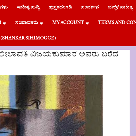
ೆಗಳು
ಸಾಹಿತ್ಯ ಸುದ್ದಿ
ಪುಸ್ತಕದಂಗಡಿ
ಸಂದರ್ಶನ
ಮಕ್ಕಳ ಸಾಹಿತ್ಯ
ನ
ಸಂಪಾದಕರು
MY ACCOUNT
TERMS AND CO
್ಗೆ (SHANKAR SIHIMOGGE)
ಲೀಲಾವತಿ ವಿಜಯಕುಮಾರ ಅವರು ಬರೆದ