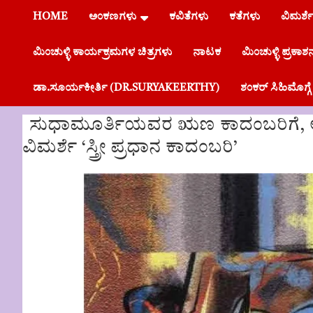
HOME
ಅಂಕಣಗಳು
ಕವಿತೆಗಳು
ಕತೆಗಳು
ವಿಮರ್ಶ
ಮಿಂಚುಳ್ಳಿ ಕಾರ್ಯಕ್ರಮಗಳ ಚಿತ್ರಗಳು
ನಾಟಕ
ಮಿಂಚುಳ್ಳಿ ಪ್ರಕಾಶ
ಡಾ.ಸೂರ್ಯಕೀರ್ತಿ (DR.SURYAKEERTHY)
ಶಂಕರ್ ಸಿಹಿಮೊಗ
ಸುಧಾಮೂರ್ತಿಯವರ ಋಣ ಕಾದಂಬರಿಗೆ, 
ವಿಮರ್ಶೆ ‘ಸ್ತ್ರೀ ಪ್ರಧಾನ ಕಾದಂಬರಿ’