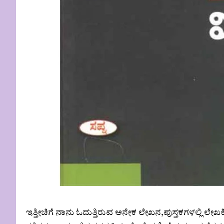
ಇತ್ತೀಚಿಗೆ ನಾನು ಓದುತ್ತಿರುವ ಅನೇಕ ಲೇಖನ,ಪುಸ್ತಕಗಳಲ್ಲಿ 