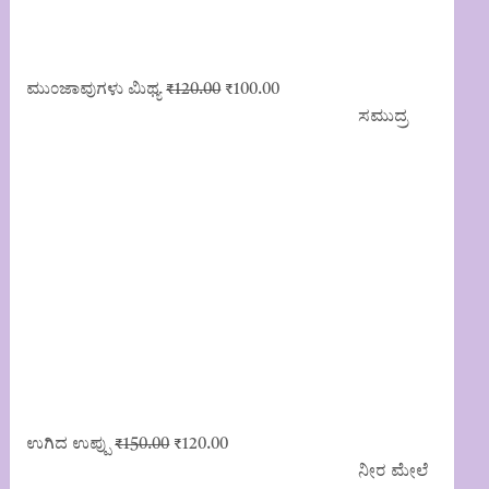
Original
Current
ಮುಂಜಾವುಗಳು ಮಿಥ್ಯ
₹
120.00
₹
100.00
price
price
ಸಮುದ್ರ
was:
is:
₹120.00.
₹100.00.
Original
Current
ಉಗಿದ ಉಪ್ಪು
₹
150.00
₹
120.00
price
price
ನೀರ ಮೇಲೆ