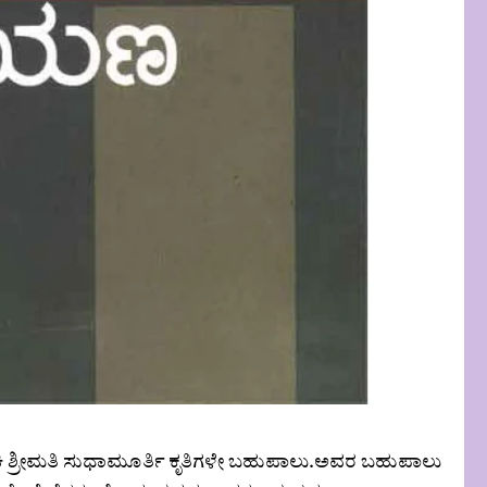
ಲೇಖಕಿ ಶ್ರೀಮತಿ ಸುಧಾಮೂರ್ತಿ ಕೃತಿಗಳೇ ಬಹುಪಾಲು.ಅವರ ಬಹುಪಾಲು