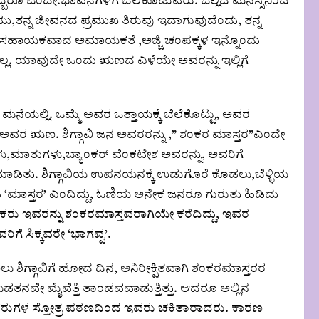
ರೂ ಒಂದೇ.ಭಾವನೆಗಳಿಗೆ ಬೆಲೆಕೊಡುವರು. ಒಲ್ಲದ ಮನಸ್ಸಿನಿಂದ
್ಳಿಯು,ತನ್ನ ಜೀವನದ ಪ್ರಮುಖ ತಿರುವು ಇದಾಗುವುದೆಂದು, ತನ್ನ
ಹಾಯಕವಾದ ಅಮಾಯಕತೆ ,ಅಜ್ಜಿ ಚಂಪಕ್ಕಳ ಇನ್ನೊಂದು
ಲಿಲ್ಲ. ಯಾವುದೇ ಒಂದು ಋಣದ ಎಳೆಯೇ ಅವರನ್ನು ಇಲ್ಲಿಗೆ
ಮನೆಯಲ್ಲಿ. ಒಮ್ಮೆ ಅವರ ಒತ್ತಾಯಕ್ಕೆ ಬೆಲೆಕೊಟ್ಟು, ಅವರ
 ಅವರ ಋಣ. ಶಿಗ್ಗಾವಿ ಜನ ಅವರರನ್ನು ,” ಶಂಕರ ಮಾಸ್ತರ”ಎಂದೇ
ಗಳು,ಮಾತುಗಳು,ಬ್ಯಾಂಕರ್ ವೆಂಕಟೇಶ ಅವರನ್ನು, ಅವರಿಗೆ
 ಮಾಡಿತು. ಶಿಗ್ಗಾವಿಯ ಉಪನಯನಕ್ಕೆ ಉಡುಗೊರೆ ಕೊಡಲು,ಬೆಳ್ಳಿಯ
‘ಮಾಸ್ತರ’ ಎಂದಿದ್ದು, ಓಣಿಯ ಅನೇಕ ಜನರೂ ಗುರುತು ಹಿಡಿದು
ೇಕರು ಇವರನ್ನು ಶಂಕರಮಾಸ್ತವರಾಗಿಯೇ ಕರೆದಿದ್ದು, ಇವರ
ಗೆ ಸಿಕ್ಕವರೇ ‘ಭಾಗವ್ವ’.
ಲು ಶಿಗ್ಗಾವಿಗೆ ಹೋದ ದಿನ, ಅನಿರೀಕ್ಷಿತವಾಗಿ ಶಂಕರಮಾಸ್ತರರ
ೇ ಮೈವೆತ್ತಿ ತಾಂಡವವಾಡುತ್ತಿತ್ತು‌. ಆದರೂ ಅಲ್ಲಿನ
ದ ,ಆ ಹೆಸರುಗಳ ಸ್ತೋತ್ರ ಪಠಣದಿಂದ ಇವರು ಚಕಿತಾರಾದರು. ಕಾರಣ