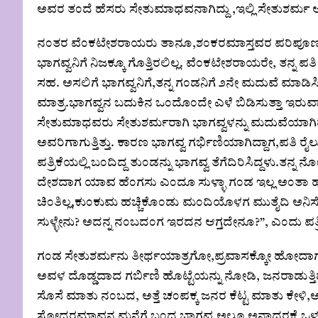
ಅವರ ತಂದೆ ಹೆಸರು‌ ಸೇತುಮಾಧವನಾಗಿದ್ದು ,ಇಲ್ಲಿ ಸೇತುಶರ್ಮ ಆಗಿ
ನಂತರ ವೆಂಕಟೇಶರಾಯರು ತಾನೂ,ಶಂಕರಮಾಸ್ತವರ ಪರಿಪೂರ್ಣ
ಭಾಗವ್ವನಿಗೆ ನಿಜಕ್ಕೂ ಗೊತ್ತಿರಲಿಲ್ಲ. ವೆಂಕಟೇಶರಾಯರೇ, 
ಸಹ. ಅಸಲಿಗೆ ಭಾಗವ್ವನಿಗೆ,ತನ್ನ ಗಂಡನಿಗೆ ೨ನೇ ಮದುವೆ ಮಾಡಿಸಿದ್ದೇ
ಮಾತ್ರ‌.ಭಾಗವ್ವನ ಬದುಕಿನ ಒಂದೊಂದೇ ಎಳೆ ಬಿಡಿಸುತ್ತಾ ಇರುವಾ
ಸೇತುಮಾಧವರು ಸೇತುಶರ್ಮರಾಗಿ ಭಾಗವ್ವಳನ್ನು ಮದುವೆಯಾಗಿದ್ದವರು
ಅವರಿಗಾಗುತ್ತಿತ್ತು. ಕಾರಣ ಭಾಗವ್ವ ಗರ್ಭಿಣಿಯಾಗಿದ್ದಾಗ,ಪತಿ ರೈಲ
ಪತ್ರಿಕೆಯಲ್ಲಿ ಬಂದಿದ್ದ ತುಂಡನ್ನು ಭಾಗವ್ವ ತೆಗೆದಿರಿಸಿದ್ದಳು.ತನ್
ದೇಶದಾಗ ಯಾವ ಹೆಂಗಸು ಎಂದೂ ಸುಳ್ಳಾ ಗಂಡ ಇಲ್ಲ ಅಂತಾ ಹೇ
ಚಿಂತಿಲ್ಲ,ಕುಂಕುಮ ಹಚ್ಚಿಕೊಂಡು ಮಂದಿಯೊಳಗ ಮುತೈದಿ ಅನಿಸ್ಕೊ
ಸುಳ್ಳೇನು? ಅದನ್ನ ನಂಬದಂಗ ಇರದನ ಆಗ್ತದೇನೂ?”, ಎಂದು ಪತ್
ಗಂಡ ಸೇತುಶರ್ಮನು ತೀರ್ಥಯಾತ್ರಗೋ,ಪ್ರವಾಸಕ್ಕೋ ಹೋದಾಗ 
ಅವಳ ದೊಡ್ಡದಾದ ಗರ್ಬಿಣಿ ಹೊಟ್ಟೆಯನ್ನು‌ ನೋಡಿ, ಜನರಾಡುತ್ತ
ಸೊಸೆ ಮಾತು ನಂಬದ, ಅತ್ತೆ ಚಂಪಕ್ಕ ಜನರ ಕೆಟ್ಟ ಮಾತು ಕೇಳಿ,
ಸೋದರಮಾವನ ಮನೆಗೆ ಬಂದ ಭಾಗವ್ವ ಅಲ್ಲೂ ಅನಾಧರಕ್ಕೆ ಒಳಗಾದಳು