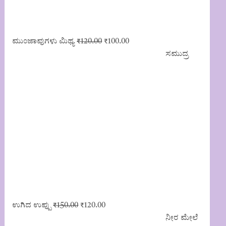
Original
Current
ಮುಂಜಾವುಗಳು ಮಿಥ್ಯ
₹
120.00
₹
100.00
price
price
ಸಮುದ್ರ
was:
is:
₹120.00.
₹100.00.
Original
Current
ಉಗಿದ ಉಪ್ಪು
₹
150.00
₹
120.00
price
price
ನೀರ ಮೇಲೆ