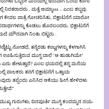
ುರುಗಳು ಒಬ್ಬರೇ ಮನೆಯಲ್ಲಿ ಇರುವಾಗ ಒಂದು ಕೂಗು
್ಲಿ ನಿರತರಾದರು . ಮತ್ತೆ ಅಮ್ಮಾsss .. ಎಂಬ ಶಬ್ಧವು
ಗ ಕೇವಲ ಪಾತ್ರೆ ಗೋಚರಿಸಿತು, ಬಿಕ್ಷಾಟನೆಗೆ ಯಾರೋ
ರ ಪದಾರ್ಥಗಳನ್ನು ಕೊಡಲು ಹೊರಬಂದರು. ಭಿಕ್ಷಾಟನೆಗೆ
ಯದೆ ಮೌನವಾಗಿ ನಿಂತು ಬಿಟ್ಟರು .
ಿಟ್ಟು ನೋಡದೆ, ತನ್ನೆರಡು ಕಣ್ಣುಗಳನ್ನು ಕೆಳಗಾಗಿಸಿ
ಈಗ ಊಹಿಸುತ್ತಿರುವ ಮುಗ್ಧ ಬಾಲೆ ‘ಆ ಹುಡುಗಿಯೇ’
ಗಳು ಏನು ಹೇಳುತ್ತಾರೆ? ಎಂಬ ಭಯದಲ್ಲಿ ತನ್ನ ಮನೆಯ
ಲ್ಲಿ ಪಾಲಕರು ತನಗೆ ಭಿಕ್ಷಾಟನೆಗೆ ಒತ್ತಾಯ
ಸುವುದು ತಪ್ಪೆಂದು ಎನಿಸಿದ ಆಕೆಯು ಹೀಗೆ ಹೇಳಿದಳು
ತ್ತೇವೆ”
ದ ಮುಖ್ಯ ಗುರುಗಳು, ದಿನಪೂರ್ತಿ ಮುಗ್ಧ ಕಂದಮ್ಮನ ನಯ-