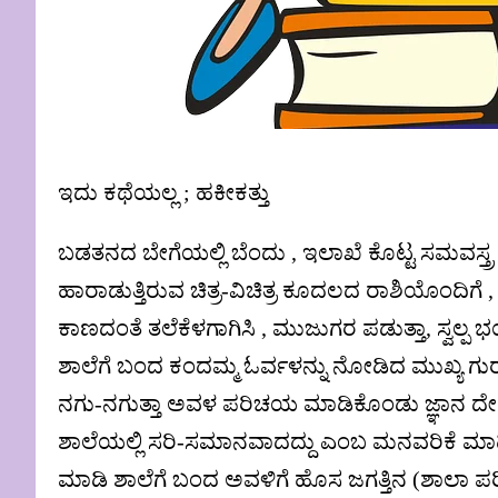
ಇದು ಕಥೆಯಲ್ಲ ; ಹಕೀಕತ್ತು
ಬಡತನದ ಬೇಗೆಯಲ್ಲಿ ಬೆಂದು , ಇಲಾಖೆ ಕೊಟ್ಟ ಸಮವಸ್ತ್ರ ಧ
ಹಾರಾಡುತ್ತಿರುವ ಚಿತ್ರ-ವಿಚಿತ್ರ ಕೂದಲದ ರಾಶಿಯೊಂದಿಗೆ 
ಕಾಣದಂತೆ ತಲೆಕೆಳಗಾಗಿಸಿ , ಮುಜುಗರ ಪಡುತ್ತಾ, ಸ್ವಲ್ಪ 
ಶಾಲೆಗೆ ಬಂದ ಕಂದಮ್ಮ ಓರ್ವಳನ್ನು ನೋಡಿದ ಮುಖ್ಯ ಗುರುಗ
ನಗು-ನಗುತ್ತಾ ಅವಳ ಪರಿಚಯ ಮಾಡಿಕೊಂಡು ಜ್ಞಾನ ದೇಗುಲ
ಶಾಲೆಯಲ್ಲಿ ಸರಿ-ಸಮಾನವಾದದ್ದು ಎಂಬ ಮನವರಿಕೆ ಮಾ
ಮಾಡಿ ಶಾಲೆಗೆ ಬಂದ ಅವಳಿಗೆ ಹೊಸ ಜಗತ್ತಿನ (ಶಾಲಾ ಪ