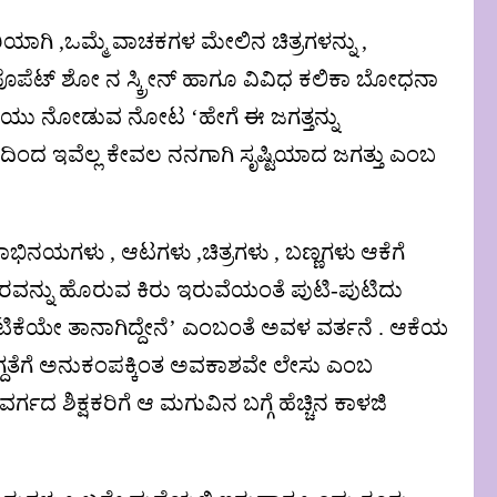
ಾಗಿ ,ಒಮ್ಮೆ ವಾಚಕಗಳ ಮೇಲಿನ ಚಿತ್ರಗಳನ್ನು ,
 ಪೊಪೆಟ್ ಶೋ ನ ಸ್ಕ್ರೀನ್ ಹಾಗೂ ವಿವಿಧ ಕಲಿಕಾ ಬೋಧನಾ
ಕೆಯು ನೋಡುವ ನೋಟ ‘ಹೇಗೆ ಈ ಜಗತ್ತನ್ನು
ೋನದಿಂದ ಇವೆಲ್ಲ ಕೇವಲ ನನಗಾಗಿ ಸೃಷ್ಟಿಯಾದ ಜಗತ್ತು ಎಂಬ
ಿನಯಗಳು , ಆಟಗಳು ,ಚಿತ್ರಗಳು , ಬಣ್ಣಗಳು ಆಕೆಗೆ
 ಭಾರವನ್ನು ಹೊರುವ ಕಿರು ಇರುವೆಯಂತೆ ಪುಟಿ-ಪುಟಿದು
ಿಕೆಯೇ ತಾನಾಗಿದ್ದೇನೆ’ ಎಂಬಂತೆ ಅವಳ ವರ್ತನೆ . ಆಕೆಯ
ಗ್ದತೆಗೆ ಅನುಕಂಪಕ್ಕಿಂತ ಅವಕಾಶವೇ ಲೇಸು ಎಂಬ
ರ್ಗದ ಶಿಕ್ಷಕರಿಗೆ ಆ ಮಗುವಿನ ಬಗ್ಗೆ ಹೆಚ್ಚಿನ ಕಾಳಜಿ