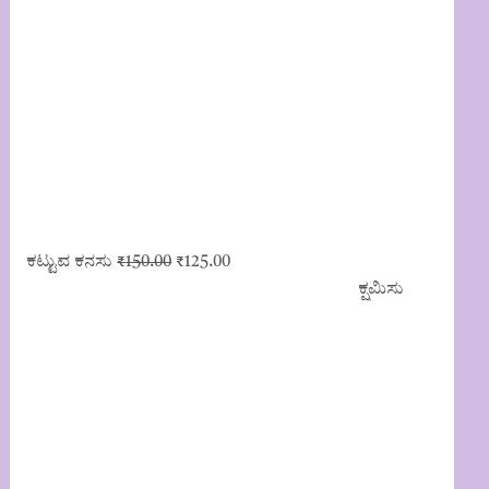
Original
Current
ಕಟ್ಟುವ ಕನಸು
₹
150.00
₹
125.00
price
price
ಕ್ಷಮಿಸು
was:
is:
₹150.00.
₹125.00.