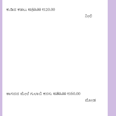
Original
Current
ಕುಡಿದ ಕಡಲು
₹
150.00
₹
120.00
price
price
ನೀಲಿ
was:
is:
₹150.00.
₹120.00.
Original
Current
ಕಾಗದದ ಮೇಲೆ ಗುಲಾಬಿ ಕನಸು
₹
180.00
₹
160.00
price
price
ಮೋಡ
was:
is:
₹180.00.
₹160.00.