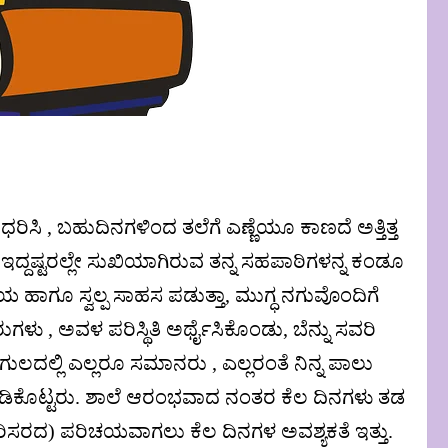
ರಿಸಿ , ಬಹುದಿನಗಳಿಂದ ತಲೆಗೆ ಎಣ್ಣೆಯೂ ಕಾಣದೆ ಅತ್ತಿತ್ತ
, ಇದ್ದಷ್ಟರಲ್ಲೇ ಸುಖಿಯಾಗಿರುವ ತನ್ನ ಸಹಪಾಠಿಗಳನ್ನ ಕಂಡೂ
ಭಯ ಹಾಗೂ ಸ್ವಲ್ಪ ಸಾಹಸ ಪಡುತ್ತಾ, ಮುಗ್ಧ ನಗುವೊಂದಿಗೆ
ಳು , ಅವಳ ಪರಿಸ್ಥಿತಿ ಅರ್ಥೈಸಿಕೊಂಡು, ಬೆನ್ನು ಸವರಿ
ದಲ್ಲಿ ಎಲ್ಲರೂ ಸಮಾನರು , ಎಲ್ಲರಂತೆ ನಿನ್ನ ಪಾಲು
ಡಿಕೊಟ್ಟರು. ಶಾಲೆ ಆರಂಭವಾದ ನಂತರ ಕೆಲ ದಿನಗಳು ತಡ
ರಿಸರದ) ಪರಿಚಯವಾಗಲು ಕೆಲ ದಿನಗಳ ಅವಶ್ಯಕತೆ ಇತ್ತು.