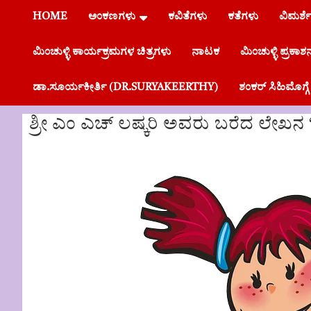
HOME
ಅಂಕಣಗಳು
ಕವಿತೆಗಳು
ಕತೆಗಳು
ವಿಮರ್ಶ
ಮಿಂಚುಳ್ಳಿ ಕಾರ್ಯಕ್ರಮಗಳ ಚಿತ್ರಗಳು
ನಾಟಕ
ಮಿಂಚುಳ್ಳಿ ಪ್ರಕಾಶ
ಡಾ.ಸೂರ್ಯಕೀರ್ತಿ (DR.SURYAKEERTHY)
ಶಂಕರ್ ಸಿಹಿಮೊಗ
ಶ್ರೀ ಎಂ ಎಚ್ ಲಷ್ಕರಿ ಅವರು ಬರೆದ ಲೇಖನ 