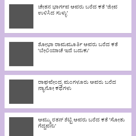
ಚೇತನ ಭಾರ್ಗವ ಅವರು ಬರೆದ ಕತೆ ‘ಜೀವ
ಉಳಿಸಿದ ಸುಳ್ಳು’
ಶೋಭಾ ರಾಮಮೂರ್ತಿ ಅವರು ಬರೆದ ಕತೆ
‘ಬೇಲಿಯಾಚೆ ಇದೆ ಬದುಕು’
ರಾಘವೇಂದ್ರ ಮಂಗಳೂರು ಅವರು ಬರೆದ
ನ್ಯಾನೋ ಕಥೆಗಳು
ಅಮ್ಮು ರತನ್ ಶೆಟ್ಟಿ ಅವರು ಬರೆದ ಕತೆ ‘ಸೋತು
ಗೆದ್ದವನು’