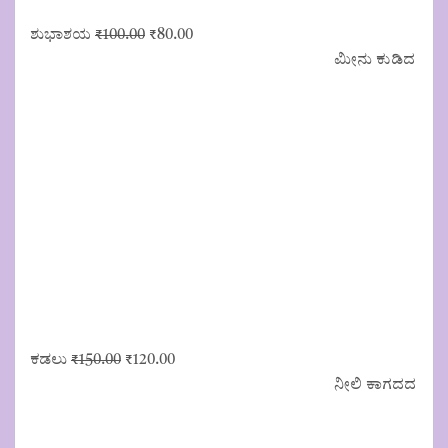
Original
Current
ಶುಭಾಶಯ
₹
100.00
₹
80.00
price
price
ಮೀನು ಕುಡಿದ
was:
is:
₹100.00.
₹80.00.
Original
Current
ಕಡಲು
₹
150.00
₹
120.00
price
price
ನೀಲಿ ಕಾಗದದ
was:
is:
₹150.00.
₹120.00.