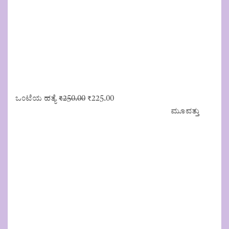
Original
Current
ಒಂಟೆಯ ಹತ್ಯೆ
₹
250.00
₹
225.00
price
price
ಮೂವತ್ತು
was:
is:
₹250.00.
₹225.00.