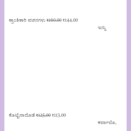
Original
Current
ಕ್ರಾಂತಿಕಾರಿ ವಚನಗಳು
₹
160.00
₹
144.00
price
price
ಇನ್ನು
was:
is:
₹160.00.
₹144.00.
Original
Current
ಕೊಟ್ಟೆನಾದೊಡೆ
₹
125.00
₹
113.00
price
price
ಕರ್ವಾಲೊ,
was:
is: