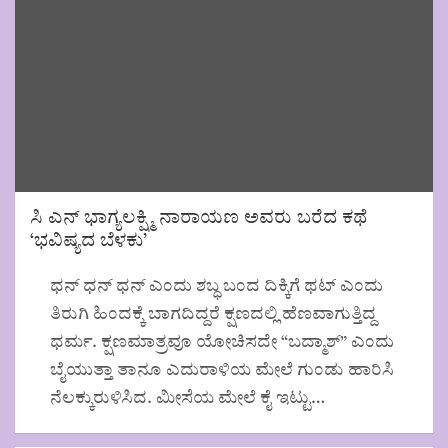
ಸಿ ಎನ್ ಭಾಗ್ಯಲಕ್ಷ್ಮಿ ನಾರಾಯಣ ಅವರು ಬರೆದ ಕಥೆ
‘ಭವಿಷ್ಯದ ಬೆಳಕು’
ಧನ್ ಧನ್ ಧನ್ ಎಂದು ಶಬ್ಧ ಬಂದ ದಿಕ್ಕಿಗೆ ಥಟ್ ಎಂದು
ತಿರುಗಿ ಹಿಂದಕ್ಕೆ ಬಾಗದಿದ್ದರೆ ಕ್ಷಣದಲ್ಲಿ ಹೆಣವಾಗುತ್ತಿದ್ದ
ಧರ್ಮ. ಕ್ಷಣಮಾತ್ರವೂ ಯೋಚಿಸದೇ “ಬದ್ಮಾಶ್” ಎಂದು
ಬೈಯುತ್ತಾ ತಾನೂ ಎದುರಾಳಿಯ ಮೇಲೆ ಗುಂಡು ಹಾರಿಸಿ
ನೆಲಕ್ಕುರುಳಿಸಿದ. ಮೀಸೆಯ ಮೇಲೆ ಕೈ ಇಟ್ಟು…