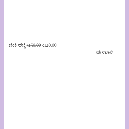
Original
Current
ಬೆಂಕಿ ಹೆಜ್ಜೆ
₹
150.00
₹
120.00
price
price
ಹೇಳಲಾರೆ
was:
is:
₹150.00.
₹120.00.