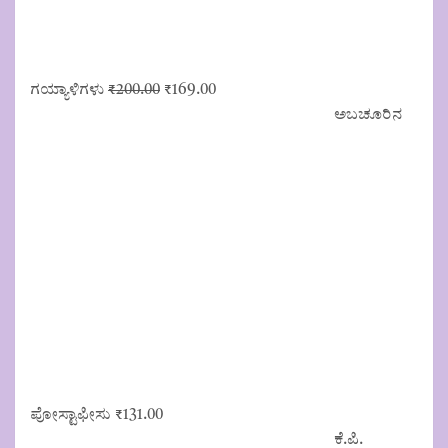
Original
Current
ಗಯ್ಯಾಳಿಗಳು
₹
200.00
₹
169.00
price
price
ಅಬಚೂರಿನ
was:
is:
₹200.00.
₹169.00.
ಪೋಸ್ಟಾಫೀಸು
₹
131.00
ಕೆ.ಪಿ.