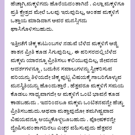
ಹೆಚ್ಚಾಗಿ,ಮಕ್ಕಳಿಗದು ಹೊರೆಯದಂತಾಗಿದೆ . ಎಲ್ಲಾ ಮಕ್ಕಳಿಗೂ
ಪ್ರತಿ ಕ್ಷೇತ್ರದ ಮೇಲೆ ಒಲವು ಇರುವುದಿಲ್ಲ, ಅಂತಹ ಮಕ್ಕಳಿಗೆ
ಒತ್ತಾಯ ಮಾಡಿದಾಗ ಅವರ ಮನಸ್ಸಿಗದು
ಘಾಸಿಗೊಳಿಸಬಹುದು.
ಇತ್ತೀಚೆಗೆ ಚಿಕ್ಕ ಕುಟುಂಬಗಳ ನಡುವೆ ಬೆಳೆದ ಮಕ್ಕಳಿಗೆ ಅಜ್ಜಿ
ತಾತನ ಪ್ರೀತಿ ಕೂಡ ಸಿಗುವುದಿಲ್ಲ . ಈ ಪರಿಸರದಲ್ಲಿ ಬೆಳೆದ
ಮಕ್ಕಳು ಯಾರನ್ನೂ ಪ್ರೀತಿಸಲು ಕಲಿಯುವುದಿಲ್ಲ. ಜೀವನದ
ಆದರ್ಶಗಳನ್ನೂ , ಬದುಕಿನ ಸವಾಲುಗಳನ್ನು ಸ್ವೀಕರಿಸುವ
ಪರಿಯನ್ನು ತಿಳಿಯದೇ ಚಿಕ್ಕ ಪುಟ್ಟ ವಿಷಯಕ್ಕೆ ಗಾಬರಿಗೊಳ್ಳುವ
ಮನಸ್ಥಿತಿಯನ್ನು ಹೊಂದುತ್ತಾರೆ . ಹೆತ್ತವರೂ ಮಕ್ಕಳಿಗೆ ಸಮಯ
ಕೊಡಲು ಸಾಧ್ಯವಾಗದೇ ಆ ಮಕ್ಕಳಿಗೆ ಒಂಟಿ ಭಾವನೆ ಕೂಡ
ಕಾಡಬಹುದು . ಇದರಿಂದಲೂ ಮಕ್ಕಳು ಒಂಟಿತನವನ್ನೇ ಹೆಚ್ಚು
ಪ್ರೀತಿಸಬಹುದು.ಅಥವಾ ಮತ್ತಾವುದೋ ತಮಗಿಷ್ಟವಾದ
ವಿಷಯವನ್ನೂ ಆಯ್ದುಕೊಳ್ಳಲೂಬಹುದು . ಪೋಷಕರನ್ನೇ
ದ್ವೇಷಿಸುವಂತಾಗದಿರಲು ಎಚ್ಚರ ವಹಿಸುವುದು ಹೆತ್ತವರ