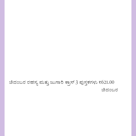
₹125.00.
₹113.00.
ಚಿದಂಬರ ರಹಸ್ಯ ಮತ್ತು ಜುಗಾರಿ ಕ್ರಾಸ್ 3 ಪುಸ್ತಕಗಳು
₹
621.00
ಚಿದಂಬರ