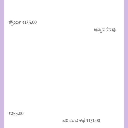
ಕ್ರೌರ್ಯ
₹
135.00
ಅಣ್ಣನ ನೆನಪು
₹
255.00
ಪರಿಸರದ ಕಥೆ
₹
131.00