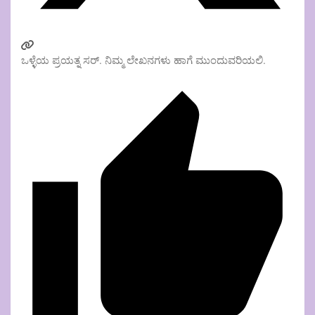
ಒಳ್ಳೆಯ ಪ್ರಯತ್ನ ಸರ್. ನಿಮ್ಮ ಲೇಖನಗಳು ಹಾಗೆ ಮುಂದುವರಿಯಲಿ.