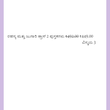
Original
Current
ರಹಸ್ಯ ಮತ್ತು ಜುಗಾರಿ ಕ್ರಾಸ್ 2 ಪುಸ್ತಕಗಳು
₹
492.00
₹
449.00
price
price
ವಿಸ್ಮಯ 3
was:
is:
₹492.00.
₹449.00.