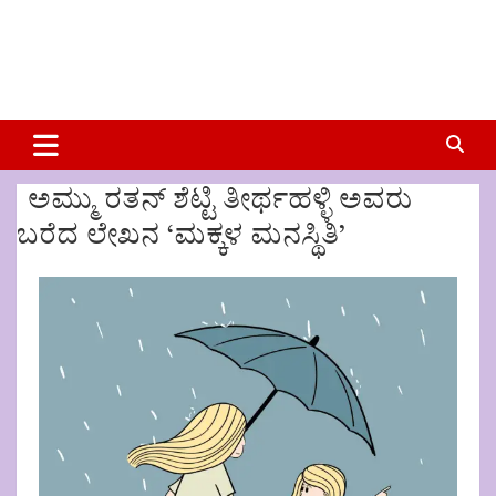
ಅಮ್ಮು ರತನ್ ಶೆಟ್ಟಿ ತೀರ್ಥಹಳ್ಳಿ ಅವರು
ಬರೆದ ಲೇಖನ ‘ಮಕ್ಕಳ ಮನಸ್ಥಿತಿ’