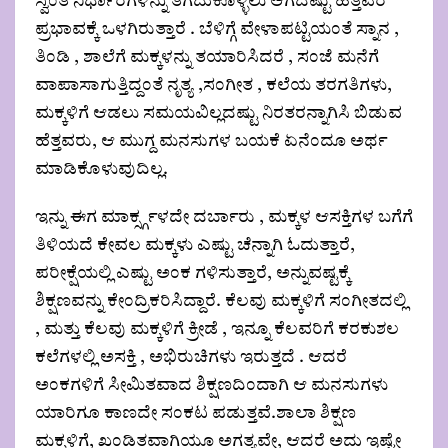
ಸ್ವಂತ ನಿರ್ಧಾರಗಳನ್ನು ತೆಗೆದುಕೊಳ್ಳಲು ಆಗದಷ್ಟು ಹೆತ್ತವರ
ಪ್ರಭಾವಕ್ಕೆ ಒಳಗಿರುತ್ತಾರೆ . ಬೆಳಿಗ್ಗೆ ವೇಳಾಪಟ್ಟಿಯಂತೆ ಸ್ನಾನ ,
ತಿಂಡಿ , ಶಾಲೆಗೆ ಮಕ್ಕಳನ್ನು ತಯಾರಿಸಿದರೆ , ಸಂಜೆ ಮನೆಗೆ
ವಾಪಾಸಾಗುತ್ತಿದ್ದಂತೆ ನೃತ್ಯ ,ಸಂಗೀತ , ಕಲೆಯ ತರಗತಿಗಳು,
ಮಕ್ಕಳಿಗೆ ಆಡಲು ಸಮಯವಿಲ್ಲದಷ್ಟು ನಿರತರನ್ನಾಗಿಸಿ ಬಿಡುವ
ಹೆತ್ತವರು, ಆ ಮುಗ್ದ ಮನಸುಗಳ ಬಯಕೆ ಏನೆಂದೂ ಅರ್ಥ
ಮಾಡಿಕೊಳುವುದಿಲ್ಲ.
ಇನ್ನು ಈಗ ಮಾರ್ಕ್ಸ್ಗಳದೇ ದರ್ಬಾರು , ಮಕ್ಕಳ ಆಸಕ್ತಿಗಳ ಬಗೆಗೆ
ತಿಳಿಯದೆ ಕೇವಲ ಮಕ್ಕಳು ಎಷ್ಟು ಚೆನ್ನಾಗಿ ಓದುತ್ತಾರೆ,
ಪರೀಕ್ಷೆಯಲ್ಲಿ ಎಷ್ಟು ಅಂಕ ಗಳಿಸುತ್ತಾರೆ, ಅನ್ನುವಷ್ಟಕ್ಕೆ
ಶಿಕ್ಷಣವನ್ನು ಕೇಂದ್ರಿಕರಿಸಿದ್ದಾರೆ. ಕೆಲವು ಮಕ್ಕಳಿಗೆ ಸಂಗೀತದಲ್ಲಿ
, ಮತ್ತು ಕೆಲವು ಮಕ್ಕಳಿಗೆ ಕ್ರೀಡೆ , ಇನ್ನೂ ಕೆಲವರಿಗೆ ಕರಕುಶಲ
ಕಲೆಗಳಲ್ಲಿ ಅಸಕ್ತಿ , ಅಭಿರುಚಿಗಳು ಇರುತ್ತದೆ . ಆದರೆ
ಅಂಕಗಳಿಗೆ ಸೀಮಿತವಾದ ಶಿಕ್ಷಣದಿಂದಾಗಿ ಆ ಮನಸುಗಳು
ಯಾರಿಗೂ ಕಾಣದೇ ಸಂಕಟ ಪಡುತ್ತವೆ.ಶಾಲಾ ಶಿಕ್ಷಣ
ಮಕ್ಕಳಿಗೆ, ಖಂಡಿತವಾಗಿಯೂ ಅಗತ್ಯವೇ, ಆದರೆ ಅದು ಇಷ್ಟೇ