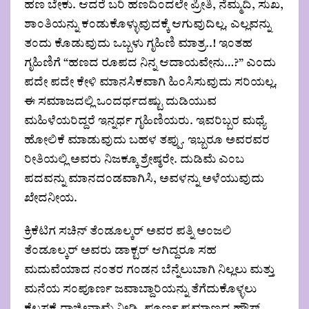
ಹಣ ಬೇಕು. ಆದರೆ ಬರಿ ಹಣದಿಂದಲೇ ಪ್ರೀತಿ, ನೆಮ್ಮದಿ, ಸುಖ,
ಶಾಂತಿಯನ್ನು ಕಂಡುಕೊಳ್ಳುವುದಕ್ಕೆ ಆಗುವುದಿಲ್ಲ. ಎಲ್ಲವನ್ನು
ತಂದು ಕೊಡುವುದು ಒಬ್ಬಳು ಗೃಹಿಣಿ ಮಾತ್ರ..! ಇಂತಹ
ಗೃಹಿಣಿಗೆ “ಹಣದ ರೂಪದ ನಿನ್ನ ಆದಾಯವೇನು…?” ಎಂದು
ಪದೇ ಪದೇ ಕೇಳಿ ಮಾನಸಿಕವಾಗಿ ಹಿಂಸಿಸುವುದು ಸರಿಯಲ್ಲ.
ಈ ಸಮಾಜದಲ್ಲಿ ಒಂದರ್ಧದಷ್ಟು ದುಡಿಯುವ
ಮಹಿಳೆಯರಿದ್ದರೆ ಇನ್ನರ್ಧ ಗೃಹಿಣಿಯರು. ಇವರಿಬ್ಬರ ಮಧ್ಯೆ
ಹೋಲಿಕೆ ಮಾಡುವುದು ಬಹಳ ತಪ್ಪು. ಇಬ್ಬರೂ ಅವರವರ
ರೀತಿಯಲ್ಲಿ ಅವರು ನಿಜಕ್ಕೂ ಶ್ರೇಷ್ಠರೇ. ದುಡಿಮೆ ಎಂಬ
ಪದವನ್ನು ಮಾನದಂಡವಾಗಿಸಿ, ಅವಳನ್ನು ಅಳೆಯುವುದು
ಖೇದನೀಯ.
ಕ್ರಿಕೆಟಿಗ ಸಚಿನ್ ತೆಂಡೂಲ್ಕರ್ ಅವರ ಪತ್ನಿ ಅಂಜಲಿ
ತೆಂಡೂಲ್ಕರ್ ಅವರು ಡಾಕ್ಟರ್ ಆಗಿದ್ದರೂ ಸಹ
ಮದುವೆಯಾದ ನಂತರ ಗಂಡನ ಬೆನ್ನೆಲುಬಾಗಿ ನಿಲ್ಲಲು ಮತ್ತು
ಮನೆಯ ಸಂಪೂರ್ಣ ಜವಾಬ್ದಾರಿಯನ್ನು ತೆಗೆದುಕೊಳ್ಳಲು