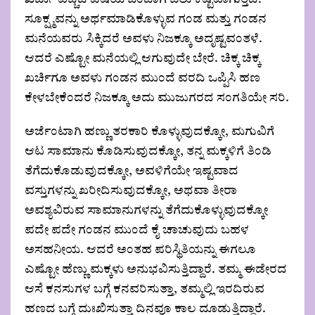
ಖರ್ಚು ವೆಚ್ಚದ ವಿಷಯ ಬಂದಾಗ ಬಲು ಕಷ್ಟವಾಗುತ್ತದೆ.
ಸೂಕ್ಷ್ಮವನ್ನು ಅರ್ಥಮಾಡಿಕೊಳ್ಳುವ ಗಂಡ ಮತ್ತು ಗಂಡನ
ಮನೆಯವರು ಸಿಕ್ಕಿದರೆ ಅವಳು ನಿಜಕ್ಕೂ ಅದೃಷ್ಟವಂತಳೆ.
ಆದರೆ ಎಷ್ಟೋ ಮನೆಯಲ್ಲಿ ಆಗುವುದೇ ಬೇರೆ. ಚಿಕ್ಕ ಚಿಕ್ಕ
ಖರ್ಚಿಗೂ ಅವಳು ಗಂಡನ ಮುಂದೆ ವರದಿ ಒಪ್ಪಿಸಿ ಹಣ
ಕೇಳಬೇಕೆಂದರೆ ನಿಜಕ್ಕೂ ಅದು ಮುಜುಗರದ ಸಂಗತಿಯೇ ಸರಿ.
ಅರ್ಜೆಂಟಾಗಿ ಹಣ್ಣು ತರಕಾರಿ ಕೊಳ್ಳುವುದಕ್ಕೋ, ಮಗುವಿಗೆ
ಆಟ ಸಾಮಾನು ಕೊಡಿಸುವುದಕ್ಕೋ, ತನ್ನ ಮಕ್ಕಳಿಗೆ ತಿಂಡಿ
ತೆಗೆದುಕೊಡುವುದಕ್ಕೋ, ಅವಳಿಗೆಯೇ ಇಷ್ಟವಾದ
ವಸ್ತುಗಳನ್ನು ಖರೀದಿಸುವುದಕ್ಕೋ, ಅಥವಾ ತೀರಾ
ಅವಶ್ಯವಿರುವ ಸಾಮಾನುಗಳನ್ನು ತೆಗೆದುಕೊಳ್ಳುವುದಕ್ಕೋ
ಪದೇ ಪದೇ ಗಂಡನ ಮುಂದೆ ಕೈ ಚಾಚುವುದು ಬಹಳ
ಅಸಹನೀಯ. ಆದರೆ ಅಂತಹ ಪರಿಸ್ಥಿತಿಯನ್ನು ಈಗಲೂ
ಎಷ್ಟೋ ಹೆಣ್ಣು ಮಕ್ಕಳು ಅನುಭವಿಸುತ್ತಿದ್ದಾರೆ. ತಮ್ಮ ಈಡೇರದ
ಆಸೆ ಕನಸುಗಳ ಬಗ್ಗೆ ಕನವರಿಸುತ್ತಾ, ತಮ್ಮಲ್ಲಿ ಇರದಿರುವ
ಹಣದ ಬಗ್ಗೆ ದುಃಖಿಸುತ್ತಾ ದಿನವೂ ಕಾಲ ದೂಡುತ್ತಿದ್ದಾರೆ.