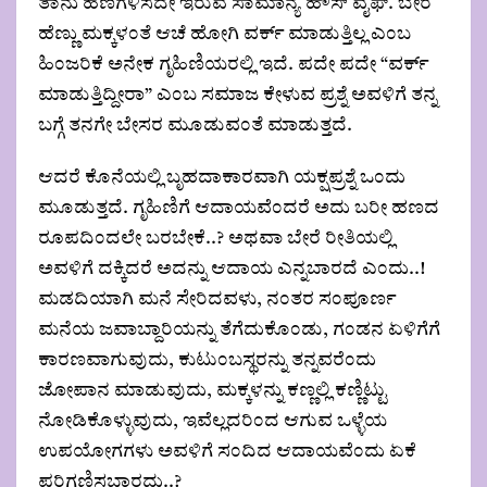
ತಾನು ಹಣಗಳಿಸದೇ ಇರುವ ಸಾಮಾನ್ಯ ಹೌಸ್ ವೈಫ್. ಬೇರೆ
ಹೆಣ್ಣು ಮಕ್ಕಳಂತೆ ಆಚೆ ಹೋಗಿ ವರ್ಕ್ ಮಾಡುತ್ತಿಲ್ಲ ಎಂಬ
ಹಿಂಜರಿಕೆ ಅನೇಕ ಗೃಹಿಣಿಯರಲ್ಲಿ ಇದೆ. ಪದೇ ಪದೇ “ವರ್ಕ್
ಮಾಡುತ್ತಿದ್ದೀರಾ” ಎಂಬ ಸಮಾಜ ಕೇಳುವ ಪ್ರಶ್ನೆ ಅವಳಿಗೆ ತನ್ನ
ಬಗ್ಗೆ ತನಗೇ ಬೇಸರ ಮೂಡುವಂತೆ ಮಾಡುತ್ತದೆ.
ಆದರೆ ಕೊನೆಯಲ್ಲಿ ಬೃಹದಾಕಾರವಾಗಿ ಯಕ್ಷಪ್ರಶ್ನೆ ಒಂದು
ಮೂಡುತ್ತದೆ. ಗೃಹಿಣಿಗೆ ಆದಾಯವೆಂದರೆ ಅದು ಬರೀ ಹಣದ
ರೂಪದಿಂದಲೇ ಬರಬೇಕೆ..? ಅಥವಾ ಬೇರೆ ರೀತಿಯಲ್ಲಿ
ಅವಳಿಗೆ ದಕ್ಕಿದರೆ ಅದನ್ನು ಆದಾಯ ಎನ್ನಬಾರದೆ ಎಂದು..!
ಮಡದಿಯಾಗಿ ಮನೆ ಸೇರಿದವಳು, ನಂತರ ಸಂಪೂರ್ಣ
ಮನೆಯ ಜವಾಬ್ದಾರಿಯನ್ನು ತೆಗೆದುಕೊಂಡು, ಗಂಡನ ಏಳಿಗೆಗೆ
ಕಾರಣವಾಗುವುದು, ಕುಟುಂಬಸ್ಥರನ್ನು ತನ್ನವರೆಂದು
ಜೋಪಾನ ಮಾಡುವುದು, ಮಕ್ಕಳನ್ನು ಕಣ್ಣಲ್ಲಿ ಕಣ್ಣಿಟ್ಟು
ನೋಡಿಕೊಳ್ಳುವುದು, ಇವೆಲ್ಲದರಿಂದ ಆಗುವ ಒಳ್ಳೆಯ
ಉಪಯೋಗಗಳು ಅವಳಿಗೆ ಸಂದಿದ ಆದಾಯವೆಂದು ಏಕೆ
ಪರಿಗಣಿಸಬಾರದು..?