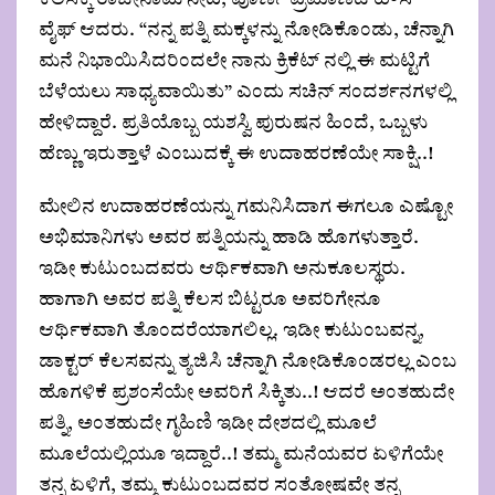
ಕೆಲಸಕ್ಕೆ ರಾಜೀನಾಮೆ ನೀಡಿ, ಪೂರ್ಣ ಪ್ರಮಾಣದ ಹೌಸ್
ವೈಫ್ ಆದರು. “ನನ್ನ ಪತ್ನಿ ಮಕ್ಕಳನ್ನು ನೋಡಿಕೊಂಡು, ಚೆನ್ನಾಗಿ
ಮನೆ ನಿಭಾಯಿಸಿದರಿಂದಲೇ ನಾನು ಕ್ರಿಕೆಟ್ ನಲ್ಲಿ ಈ ಮಟ್ಟಿಗೆ
ಬೆಳೆಯಲು ಸಾಧ್ಯವಾಯಿತು” ಎಂದು ಸಚಿನ್ ಸಂದರ್ಶನಗಳಲ್ಲಿ
ಹೇಳಿದ್ದಾರೆ. ಪ್ರತಿಯೊಬ್ಬ ಯಶಸ್ವಿ ಪುರುಷನ ಹಿಂದೆ, ಒಬ್ಬಳು
ಹೆಣ್ಣು ಇರುತ್ತಾಳೆ ಎಂಬುದಕ್ಕೆ ಈ ಉದಾಹರಣೆಯೇ ಸಾಕ್ಷಿ..!
ಮೇಲಿನ ಉದಾಹರಣೆಯನ್ನು ಗಮನಿಸಿದಾಗ ಈಗಲೂ ಎಷ್ಟೋ
ಅಭಿಮಾನಿಗಳು ಅವರ ಪತ್ನಿಯನ್ನು ಹಾಡಿ ಹೊಗಳುತ್ತಾರೆ.
ಇಡೀ ಕುಟುಂಬದವರು ಆರ್ಥಿಕವಾಗಿ ಅನುಕೂಲಸ್ಥರು.
ಹಾಗಾಗಿ ಅವರ ಪತ್ನಿ ಕೆಲಸ ಬಿಟ್ಟರೂ ಅವರಿಗೇನೂ
ಆರ್ಥಿಕವಾಗಿ ತೊಂದರೆಯಾಗಲಿಲ್ಲ. ಇಡೀ ಕುಟುಂಬವನ್ನ,
ಡಾಕ್ಟರ್ ಕೆಲಸವನ್ನು ತ್ಯಜಿಸಿ ಚೆನ್ನಾಗಿ ನೋಡಿಕೊಂಡರಲ್ಲ ಎಂಬ
ಹೊಗಳಿಕೆ ಪ್ರಶಂಸೆಯೇ ಅವರಿಗೆ ಸಿಕ್ಕಿತು..! ಆದರೆ ಅಂತಹುದೇ
ಪತ್ನಿ, ಅಂತಹುದೇ ಗೃಹಿಣಿ ಇಡೀ ದೇಶದಲ್ಲಿ ಮೂಲೆ
ಮೂಲೆಯಲ್ಲಿಯೂ ಇದ್ದಾರೆ..! ತಮ್ಮ ಮನೆಯವರ ಏಳಿಗೆಯೇ
ತನ್ನ ಏಳಿಗೆ, ತಮ್ಮ ಕುಟುಂಬದವರ ಸಂತೋಷವೇ ತನ್ನ