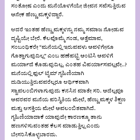
ಸಂತೋಷ ಎಂದು ಮನೆಯೊಳಗೆಯೇ ಜೀವನ ಸವೆಸುತ್ತಿರುವ
ಅನೇಕ ಹೆಣ್ಣು ಮಕ್ಕಳಿದ್ದಾರೆ.
ಆದರೆ ಇಂತಹ ಹೆಣ್ಣು ಮಕ್ಕಳನ್ನು ನಮ್ಮ ಸಮಾಜ ನೋಡುವ
ದೃಷ್ಟಿಯೇ ಬೇರೆ. ಕೆಲವೊಮ್ಮೆ ಗಂಡ, ಅತ್ತೆಮಾವ,
ಸಂಬಂಧಿಕರೇ “ಮನೆಯಲ್ಲಿ ಇರುವವಳು ಅವಳಿಗೇನೂ
ಗೊತ್ತಾಗುವುದಿಲ್ಲ” ಎಂಬ ಹಣೆಪಟ್ಟಿ ಅಂಟಿಸಿ ಅವಳಿಗೆ
ಮರ್ಯಾದೆ ಕೊಡುವುದಿಲ್ಲ. ಎಂತಹ ವಿಪರ್ಯಾಸವಲ್ಲವೇ..?
ಮನೆಯಲ್ಲಿ ಫುಲ್ ಟೈಮ್ ಗೃಹಿಣಿಯಾಗಿ
ದುಡಿಯುತ್ತಿರುವವರೆಲ್ಲರೂ ಆರ್ಥಿಕವಾಗಿ
ಸ್ವಾವಲಂಬಿಗಳಾಗುವುದು ಕನಸಿನ ಮಾತೇ ಸರಿ. ಅದೆಲ್ಲವೂ
ಅವರವರ ಮನೆಯ ಪರಿಸ್ಥಿತಿಯ ಮೇಲೆ, ಹೆಣ್ಣು ಮಕ್ಕಳ ಶಿಕ್ಷಣ
ಮತ್ತು ಆಸಕ್ತಿಯ ಮೇಲೆ ಅವಲಂಬಿತವಾಗಿದೆ.
ಗೃಹಿಣಿಯಾದಾಕೆ ಯಾವುದೇ ಕಾರಣಕ್ಕೂ ತಾನು
ಹಣಗಳಿಸುವಂತಹ ಕೆಲಸ ಮಾಡುತ್ತಿಲ್ಲ ಎಂದು
ಬೇಸರಿಸಿಕೊಳ್ಳಬಾರದು.