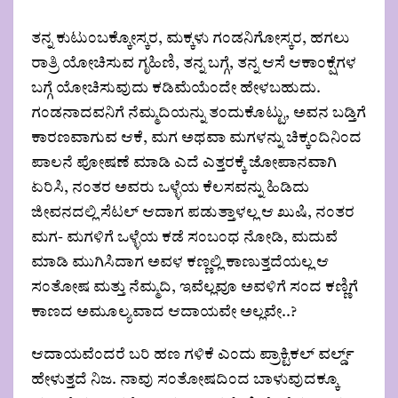
ತನ್ನ ಕುಟುಂಬಕ್ಕೋಸ್ಕರ, ಮಕ್ಕಳು ಗಂಡನಿಗೋಸ್ಕರ, ಹಗಲು
ರಾತ್ರಿ ಯೋಚಿಸುವ ಗೃಹಿಣಿ, ತನ್ನ ಬಗ್ಗೆ, ತನ್ನ ಆಸೆ ಆಕಾಂಕ್ಷೆಗಳ
ಬಗ್ಗೆ ಯೋಚಿಸುವುದು ಕಡಿಮೆಯೆಂದೇ ಹೇಳಬಹುದು.
ಗಂಡನಾದವನಿಗೆ ನೆಮ್ಮದಿಯನ್ನು ತಂದುಕೊಟ್ಟು, ಅವನ ಬಡ್ತಿಗೆ
ಕಾರಣವಾಗುವ ಆಕೆ, ಮಗ ಅಥವಾ ಮಗಳನ್ನು ಚಿಕ್ಕಂದಿನಿಂದ
ಪಾಲನೆ ಪೋಷಣೆ ಮಾಡಿ ಎದೆ ಎತ್ತರಕ್ಕೆ ಜೋಪಾನವಾಗಿ
ಏರಿಸಿ, ನಂತರ ಅವರು ಒಳ್ಳೆಯ ಕೆಲಸವನ್ನು ಹಿಡಿದು
ಜೀವನದಲ್ಲಿ ಸೆಟಲ್ ಆದಾಗ ಪಡುತ್ತಾಳಲ್ಲ ಆ ಖುಷಿ, ನಂತರ
ಮಗ- ಮಗಳಿಗೆ ಒಳ್ಳೆಯ ಕಡೆ ಸಂಬಂಧ ನೋಡಿ, ಮದುವೆ
ಮಾಡಿ ಮುಗಿಸಿದಾಗ ಅವಳ ಕಣ್ಣಲ್ಲಿ ಕಾಣುತ್ತದೆಯಲ್ಲ ಆ
ಸಂತೋಷ ಮತ್ತು ನೆಮ್ಮದಿ, ಇವೆಲ್ಲವೂ ಅವಳಿಗೆ ಸಂದ ಕಣ್ಣಿಗೆ
ಕಾಣದ ಅಮೂಲ್ಯವಾದ ಆದಾಯವೇ ಅಲ್ಲವೇ..?
ಆದಾಯವೆಂದರೆ ಬರಿ ಹಣ ಗಳಿಕೆ ಎಂದು ಪ್ರಾಕ್ಟಿಕಲ್ ವರ್ಲ್ಡ್
ಹೇಳುತ್ತದೆ ನಿಜ. ನಾವು ಸಂತೋಷದಿಂದ ಬಾಳುವುದಕ್ಕೂ