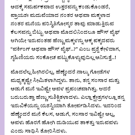
ಅದಕ್ಕೆ ಸಮರ್ಪಕವಾದ ಉತ್ತರವನ್ನು ಕಂಡುಕೊಂಡರೆ,
ಪ್ರಾಯಶಃ ಮದುವೆಯಾದ ನಂತರ ಅಥವಾ ಮಕ್ಕಳಾದ
ನಂತರ ಮನೆಯ ಪರಿಸ್ಥಿತಿಗೋಸ್ಕರ ತಾವು ಮಾಡುತ್ತಿರುವ
ಕೆಲಸವನ್ನು ಬಿಟ್ಟು ಅಥವಾ ಮೊದಲಿನಿಂದಲೂ ಹೌಸ್ ವೈಫ್
ಆಗಿಯೇ ಇರುವಂತಹ ಹೆಣ್ಣು ಮಕ್ಕಳನ್ನು ಅಕ್ಕ ಪಕ್ಕದವರು
“ವರ್ಕಿಂಗ್ ಅಥವಾ ಹೌಸ್ ವೈಫ್..?” ಎಂಬ ಪ್ರಶ್ನೆ ಕೇಳಿದಾಗ,
ಗೃಹಿಣಿಯರು ಸಂಕೋಚ ಪಟ್ಟುಕೊಳ್ಳುವುದಿಲ್ಲ ಅನಿಸುತ್ತೆ..!
ಮೊದಲೆಲ್ಲ ಹೀಗಿರಲಿಲ್ಲ. ಹೆಣ್ಣೆಂದರೆ ನಾಲ್ಕು ಗೋಡೆಗಳ
ಮಧ್ಯಕ್ಕಷ್ಟೇ ಸೀಮಿತಳಾಗಿದ್ದಳು. ತಾನು, ತನ್ನ ಸಂಸಾರ ಮತ್ತು
ಅಡುಗೆ ಮನೆ ಇವಿಷ್ಟೇ ಅವಳ ಪ್ರಪಂಚವಾಗಿತ್ತು. ಆದರೆ
ಬರುಬರುತ್ತಾ ಹೆಣ್ಣು ಸುಶಿಕ್ಷಿತಳಾದಳು. ಎಲ್ಲಾ ಕ್ಷೇತ್ರಗಳಲ್ಲೂ ತನ್ನ
ಇರುವಿಕೆಯನ್ನು ಯಶಸ್ವಿಯಾಗಿ ತೋರ್ಪಡಿಸಿದಳು. ಇದರಿಂದ
ಹೆಣ್ಣೆಂದರೆ ಮನೆ ಕೆಲಸ, ಅಡುಗೆ, ಸಂಸಾರ ಇವಿಷ್ಟೇ ಅಲ್ಲ,
ಅವಳು ಹೊರಗೆ ಹೋಗಿ ದುಡಿಯುವ ತಾಕತ್ತು ಇರುವವಳು
ಎಂದು ಸಾಧಿಸಿ ತೋರಿಸಿದಳು.