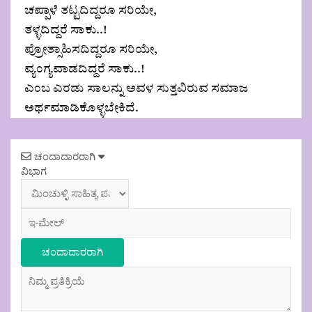
ಚಪ್ಪಾಳೆ ತಟ್ಟದಿದ್ದರೂ ಸರಿಯೇ,
ತಳ್ಳದಿದ್ದರೆ ಸಾಕು..!
ಪ್ರೋತ್ಸಾಹಿಸದಿದ್ದರೂ ಸರಿಯೇ,
ವ್ಯಂಗ್ಯವಾಡದಿದ್ದರೆ ಸಾಕು..!
ಎಂಬ ಎರಡು ಸಾಲನ್ನು ಅವಳ ಸುತ್ತವಿರುವ ಸಮಾಜ
ಅರ್ಥಮಾಡಿಕೊಳ್ಳಬೇಕಿದೆ.
Post
ಚಂದಾದಾರರಾಗಿ
navigation
ವಿಭಾಗ