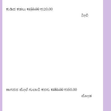
Original
Current
ಕುಡಿದ ಕಡಲು
₹
150.00
₹
120.00
price
price
ನೀಲಿ
was:
is:
₹150.00.
₹120.00.
Original
Current
ಕಾಗದದ ಮೇಲೆ ಗುಲಾಬಿ ಕನಸು
₹
180.00
₹
160.00
price
price
ಮೋಡ
was:
is:
₹180.00.
₹160.00.