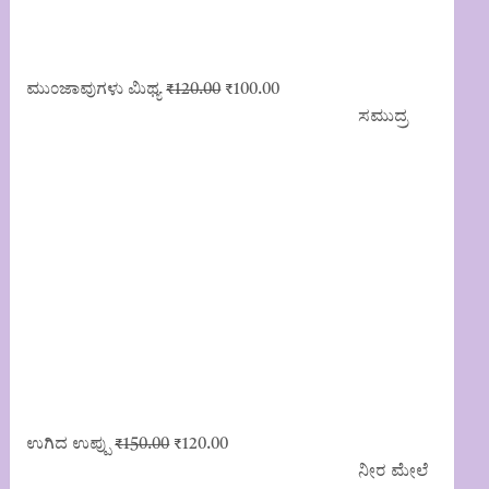
Original
Current
ಮುಂಜಾವುಗಳು ಮಿಥ್ಯ
₹
120.00
₹
100.00
price
price
ಸಮುದ್ರ
was:
is:
₹120.00.
₹100.00.
Original
Current
ಉಗಿದ ಉಪ್ಪು
₹
150.00
₹
120.00
price
price
ನೀರ ಮೇಲೆ