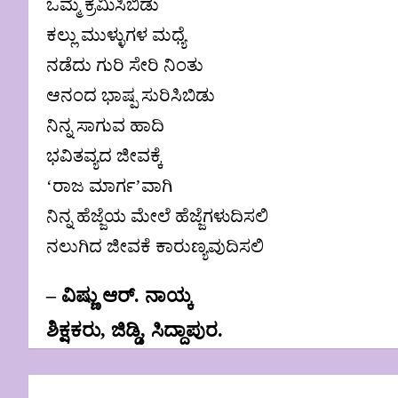
ಒಮ್ಮೆ ಕ್ರಮಿಸಿಬಿಡು
ಕಲ್ಲು ಮುಳ್ಳುಗಳ ಮಧ್ಯೆ
ನಡೆದು ಗುರಿ ಸೇರಿ ನಿಂತು
ಆನಂದ ಭಾಷ್ಪ ಸುರಿಸಿಬಿಡು
ನಿನ್ನ ಸಾಗುವ ಹಾದಿ
ಭವಿತವ್ಯದ ಜೀವಕ್ಕೆ
‘ರಾಜ ಮಾರ್ಗ’ವಾಗಿ
ನಿನ್ನ ಹೆಜ್ಜೆಯ ಮೇಲೆ ಹೆಜ್ಜೆಗಳುದಿಸಲಿ
ನಲುಗಿದ ಜೀವಕೆ ಕಾರುಣ್ಯವುದಿಸಲಿ
– ವಿಷ್ಣು ಆರ್. ನಾಯ್ಕ
ಶಿಕ್ಷಕರು, ಜಿಡ್ಡಿ, ಸಿದ್ದಾಪುರ.
Post