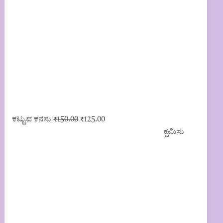
Original
Current
ಕಟ್ಟುವ ಕನಸು
₹
150.00
₹
125.00
price
price
ಕ್ಷಮಿಸು
was:
is:
₹150.00.
₹125.00.