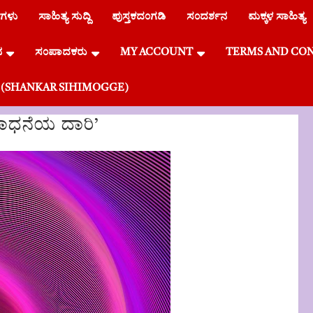
ೆಗಳು
ಸಾಹಿತ್ಯ ಸುದ್ದಿ
ಪುಸ್ತಕದಂಗಡಿ
ಸಂದರ್ಶನ
ಮಕ್ಕಳ ಸಾಹಿತ್ಯ
ನ
ಸಂಪಾದಕರು
MY ACCOUNT
TERMS AND CO
್ಗೆ (SHANKAR SIHIMOGGE)
‘ಸಾಧನೆಯ ದಾರಿ’