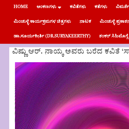
HOME
ಅಂಕಣಗಳು
ಕವಿತೆಗಳು
ಕತೆಗಳು
ವಿಮರ್ಶ
ಮಿಂಚುಳ್ಳಿ ಕಾರ್ಯಕ್ರಮಗಳ ಚಿತ್ರಗಳು
ನಾಟಕ
ಮಿಂಚುಳ್ಳಿ ಪ್ರಕಾಶ
ಡಾ.ಸೂರ್ಯಕೀರ್ತಿ (DR.SURYAKEERTHY)
ಶಂಕರ್ ಸಿಹಿಮೊಗ
ವಿಷ್ಣು ಆರ್. ನಾಯ್ಕ ಅವರು ಬರೆದ ಕವಿತೆ 