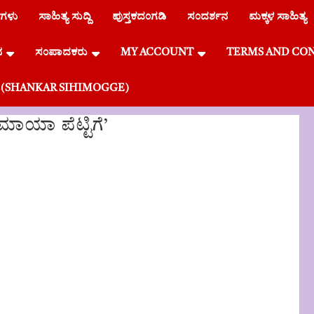
ೆಗಳು
ಸಾಹಿತ್ಯ ಸುದ್ದಿ
ಪುಸ್ತಕದಂಗಡಿ
ಸಂದರ್ಶನ
ಮಕ್ಕಳ ಸಾಹಿತ್ಯ
ನ
ಸಂಪಾದಕರು
MY ACCOUNT
TERMS AND CO
್ಗೆ (SHANKAR SIHIMOGGE)
ಾಯಾ ಪೆಟ್ಟಿಗೆ’