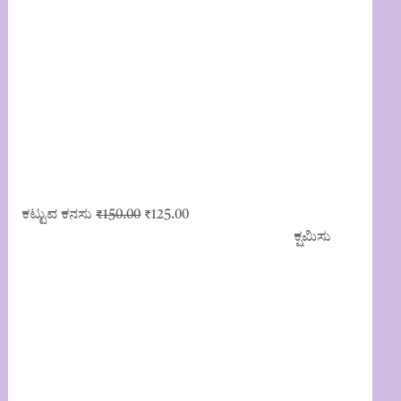
Original
Current
ಕಟ್ಟುವ ಕನಸು
₹
150.00
₹
125.00
price
price
ಕ್ಷಮಿಸು
was:
is:
₹150.00.
₹125.00.