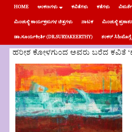
HOME
ಅಂಕಣಗಳು
ಕವಿತೆಗಳು
ಕತೆಗಳು
ವಿಮರ್ಶ
ಮಿಂಚುಳ್ಳಿ ಕಾರ್ಯಕ್ರಮಗಳ ಚಿತ್ರಗಳು
ನಾಟಕ
ಮಿಂಚುಳ್ಳಿ ಪ್ರಕಾಶ
ಡಾ.ಸೂರ್ಯಕೀರ್ತಿ (DR.SURYAKEERTHY)
ಶಂಕರ್ ಸಿಹಿಮೊಗ
ಹರೀಶ ಕೋಳಗುಂದ ಅವರು ಬರೆದ ಕವಿತೆ ‘ಮ