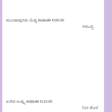
Original
Current
ಮುಂಜಾವುಗಳು ಮಿಥ್ಯ
₹
120.00
₹
100.00
price
price
ಸಮುದ್ರ
was:
is:
₹120.00.
₹100.00.
Original
Current
ಉಗಿದ ಉಪ್ಪು
₹
150.00
₹
120.00
price
price
ನೀರ ಮೇಲೆ