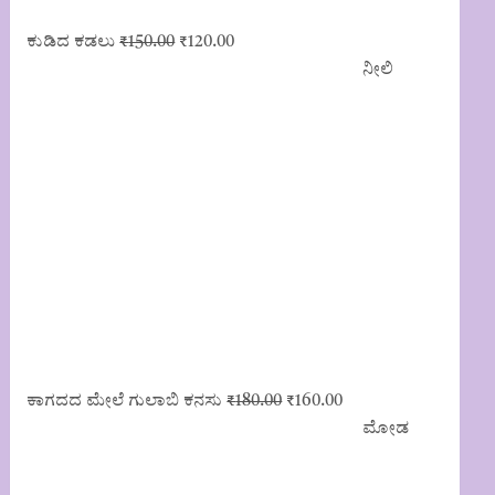
Original
Current
ಕುಡಿದ ಕಡಲು
₹
150.00
₹
120.00
price
price
ನೀಲಿ
was:
is:
₹150.00.
₹120.00.
Original
Current
ಕಾಗದದ ಮೇಲೆ ಗುಲಾಬಿ ಕನಸು
₹
180.00
₹
160.00
price
price
ಮೋಡ
was:
is:
₹180.00.
₹160.00.