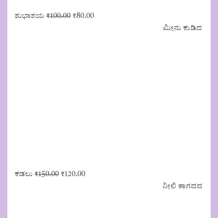
Original
Current
ಶುಭಾಶಯ
₹
100.00
₹
80.00
price
price
ಮೀನು ಕುಡಿದ
was:
is:
₹100.00.
₹80.00.
Original
Current
ಕಡಲು
₹
150.00
₹
120.00
price
price
ನೀಲಿ ಕಾಗದದ
was:
is:
₹150.00.
₹120.00.