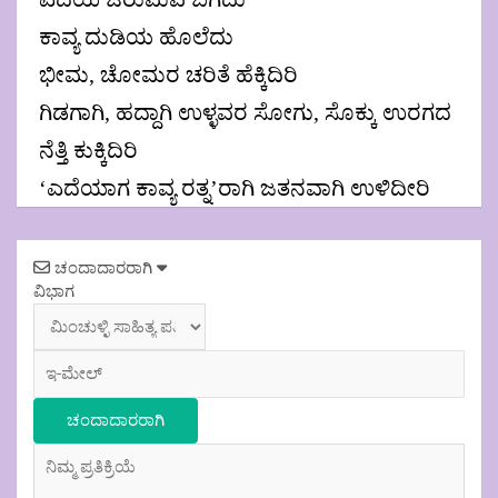
ಕಾವ್ಯ ದುಡಿಯ ಹೊಲೆದು
ಭೀಮ, ಚೋಮರ ಚರಿತೆ ಹೆಕ್ಕಿದಿರಿ
ಗಿಡಗಾಗಿ, ಹದ್ದಾಗಿ ಉಳ್ಳವರ ಸೋಗು, ಸೊಕ್ಕು ಉರಗದ
ನೆತ್ತಿ ಕುಕ್ಕಿದಿರಿ
‘ಎದೆಯಾಗ ಕಾವ್ಯ ರತ್ನ’ರಾಗಿ ಜತನವಾಗಿ ಉಳಿದೀರಿ
Post
ಚಂದಾದಾರರಾಗಿ
navigation
ವಿಭಾಗ