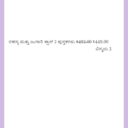
Original
Current
ರಹಸ್ಯ ಮತ್ತು ಜುಗಾರಿ ಕ್ರಾಸ್ 2 ಪುಸ್ತಕಗಳು
₹
492.00
₹
449.00
price
price
ವಿಸ್ಮಯ 3
was:
is:
₹492.00.
₹449.00.