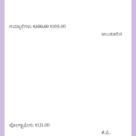
Original
Current
ಗಯ್ಯಾಳಿಗಳು
₹
200.00
₹
169.00
price
price
ಅಬಚೂರಿನ
was:
is:
₹200.00.
₹169.00.
ಪೋಸ್ಟಾಫೀಸು
₹
131.00
ಕೆ.ಪಿ.