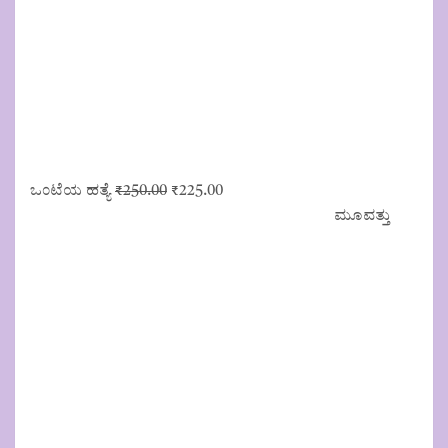
Original
Current
ಒಂಟೆಯ ಹತ್ಯೆ
₹
250.00
₹
225.00
price
price
ಮೂವತ್ತು
was:
is:
₹250.00.
₹225.00.