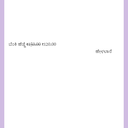
Original
Current
ಬೆಂಕಿ ಹೆಜ್ಜೆ
₹
150.00
₹
120.00
price
price
ಹೇಳಲಾರೆ
was:
is:
₹150.00.
₹120.00.