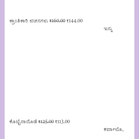
Original
Current
ಕ್ರಾಂತಿಕಾರಿ ವಚನಗಳು
₹
160.00
₹
144.00
price
price
ಇನ್ನು
was:
is:
₹160.00.
₹144.00.
Original
Current
ಕೊಟ್ಟೆನಾದೊಡೆ
₹
125.00
₹
113.00
price
price
ಕರ್ವಾಲೊ,
was:
is: