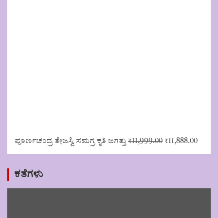
Original
Curre
ಪೂರ್ಣಚಂದ್ರ ತೇಜಸ್ವಿ ಸಮಗ್ರ ಕೃತಿ ಜಗತ್ತು
₹
11,999.00
₹
11,888.00
price
price
was:
is:
₹11,999.00.
₹11,88
ಕತೆಗಳು