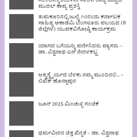
ಸಂಕಲನಕ್ಕೆ ೨೦೨೪ನೇ ಸಾಲಿನ ರಾಜ್ಯ ಮಟ್ಟದ
ಮುದಲ್ ಕಾವ್ಯ ಪ್ರಶಸ್ತಿ
ತುಮಕೂರಿನಲ್ಲಿ ಜುಲೈ ೧೦ರಂದು ಕರ್ನಾಟಕ
ಸಾಹಿತ್ಯ ಅಕಾಡೆಮಿ ಬೆಂಗಳೂರು ವಲಯದ (8
ಜಿಲ್ಲೆಗಳ) ಯುವಕವಿಗೋಷ್ಠಿ ಕಾರ್ಯಕ್ರಮ
ಯಾಗದ ಬಗೆಯನ್ನು ವರ್ಣಿಸಿದರು ವ್ಯಾಸರು –
ಡಾ. ವಿಶ್ವನಾಥ ಎನ್ ನೇರಳಕಟ್ಟ
ಆತ್ಮಸ್ಥೈರ್ಯದ ಬೆಳಕು ನಮ್ಮ ಮುಂದಿರಲಿ.. –
ಲಿಖಿತ್ ಹೊನ್ನಾಪುರ
ಜೂನ್ 2025 ಮಿಂಚುಳ್ಳಿ ಸಂಚಿಕೆ
ಧರ್ಮವೀರನ ಚಿತ್ತ ಖಿನ್ನತೆ – ಡಾ. ವಿಶ್ವನಾಥ