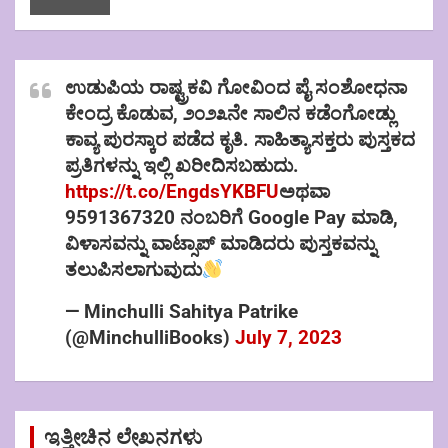
ಉಡುಪಿಯ ರಾಷ್ಟ್ರಕವಿ ಗೋವಿಂದ ಪೈ ಸಂಶೋಧನಾ
ಕೇಂದ್ರ ಕೊಡುವ, ೨೦೨೩ನೇ ಸಾಲಿನ ಕಡೆಂಗೋಡ್ಲು
ಕಾವ್ಯ ಪುರಸ್ಕಾರ ಪಡೆದ ಕೃತಿ. ಸಾಹಿತ್ಯಾಸಕ್ತರು ಪುಸ್ತಕದ
ಪ್ರತಿಗಳನ್ನು ಇಲ್ಲಿ ಖರೀದಿಸಬಹುದು.
https://t.co/EngdsYKBFU
ಅಥವಾ
9591367320 ನಂಬರಿಗೆ Google Pay ಮಾಡಿ,
ವಿಳಾಸವನ್ನು ವಾಟ್ಸಾಪ್ ಮಾಡಿದರು ಪುಸ್ತಕವನ್ನು
ತಲುಪಿಸಲಾಗುವುದು
— Minchulli Sahitya Patrike
(@MinchulliBooks)
July 7, 2023
ಇತ್ತೀಚಿನ ಲೇಖನಗಳು