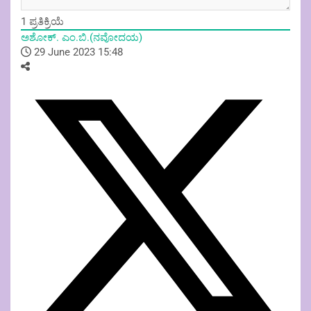
1
ಪ್ರತಿಕ್ರಿಯೆ
ಅಶೋಕ್. ಎಂ.ಬಿ.(ನವೋದಯ)
29 June 2023 15:48