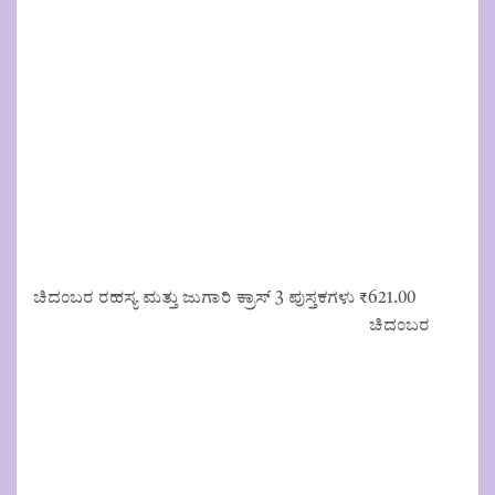
₹125.00.
₹113.00.
ಚಿದಂಬರ ರಹಸ್ಯ ಮತ್ತು ಜುಗಾರಿ ಕ್ರಾಸ್ 3 ಪುಸ್ತಕಗಳು
₹
621.00
ಚಿದಂಬರ