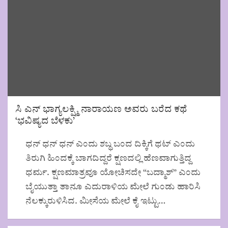
ಸಿ ಎನ್ ಭಾಗ್ಯಲಕ್ಷ್ಮಿ ನಾರಾಯಣ ಅವರು ಬರೆದ ಕಥೆ
‘ಭವಿಷ್ಯದ ಬೆಳಕು’
ಧನ್ ಧನ್ ಧನ್ ಎಂದು ಶಬ್ಧ ಬಂದ ದಿಕ್ಕಿಗೆ ಥಟ್ ಎಂದು
ತಿರುಗಿ ಹಿಂದಕ್ಕೆ ಬಾಗದಿದ್ದರೆ ಕ್ಷಣದಲ್ಲಿ ಹೆಣವಾಗುತ್ತಿದ್ದ
ಧರ್ಮ. ಕ್ಷಣಮಾತ್ರವೂ ಯೋಚಿಸದೇ “ಬದ್ಮಾಶ್” ಎಂದು
ಬೈಯುತ್ತಾ ತಾನೂ ಎದುರಾಳಿಯ ಮೇಲೆ ಗುಂಡು ಹಾರಿಸಿ
ನೆಲಕ್ಕುರುಳಿಸಿದ. ಮೀಸೆಯ ಮೇಲೆ ಕೈ ಇಟ್ಟು…