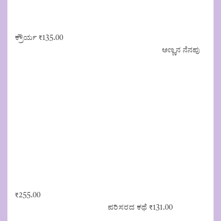
ಕ್ರೌರ್ಯ
₹
135.00
ಅಣ್ಣನ ನೆನಪು
₹
255.00
ಪರಿಸರದ ಕಥೆ
₹
131.00