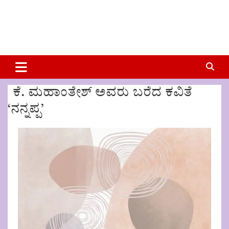
ಕೆ. ಮಹಾಂತೇಶ್ ಅವರು ಬರೆದ ಕವಿತೆ
‘ನನ್ನಪ್ಪ’