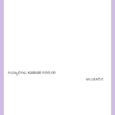
Original
Current
ಗಯ್ಯಾಳಿಗಳು
₹
200.00
₹
169.00
price
price
ಅಬಚೂರಿನ
was:
is:
₹200.00.
₹169.00.