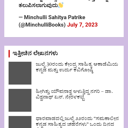
ತಲುಪಿಸಲಾಗುವುದು
— Minchulli Sahitya Patrike
(@MinchulliBooks)
July 7, 2023
ಇತ್ತೀಚಿನ ಲೇಖನಗಳು
ಜುಲೈ 30ರಂದು ಕೇಂದ್ರ ಸಾಹಿತ್ಯ ಅಕಾಡೆಮಿಯ
ಕನ್ನಡ ಮತ್ತು ಉರ್ದು ಕವಿಗೋಷ್ಠಿ
ಹೀಗಿತ್ತು ಯೌವನಾಶ್ವ ಆಳುತ್ತಿದ್ದ ನಗರಿ – ಡಾ.
ವಿಶ್ವನಾಥ್ ಏನ್. ನೇರಳಕಟ್ಟೆ
ಧಾರವಾಡದಲ್ಲಿ ಜುಲೈ ೨೨ರಂದು “ಸಮಕಾಲೀನ
ಕನ್ನಡ ಸಾಹಿತ್ಯದ ಚಹರೆಗಳು” ಒಂದು ದಿನದ