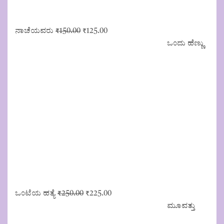
Original
Current
ನಾಚೆಯವರು
₹
150.00
₹
125.00
price
price
ಒಂದು ಹೆಣ್ಣು
was:
is:
₹150.00.
₹125.00.
Original
Current
ಒಂಟೆಯ ಹತ್ಯೆ
₹
250.00
₹
225.00
price
price
ಮೂವತ್ತು
was:
is: