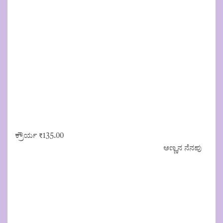
ಕ್ರೌರ್ಯ
₹
135.00
ಅಣ್ಣನ ನೆನಪು