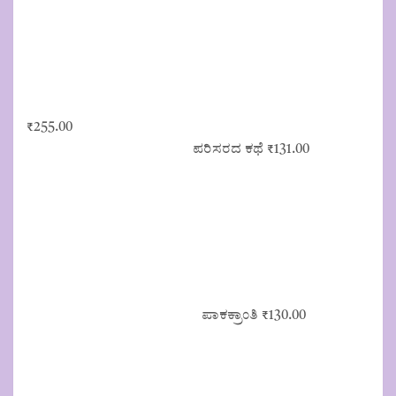
₹
255.00
ಪರಿಸರದ ಕಥೆ
₹
131.00
ಪಾಕಕ್ರಾಂತಿ
₹
130.00