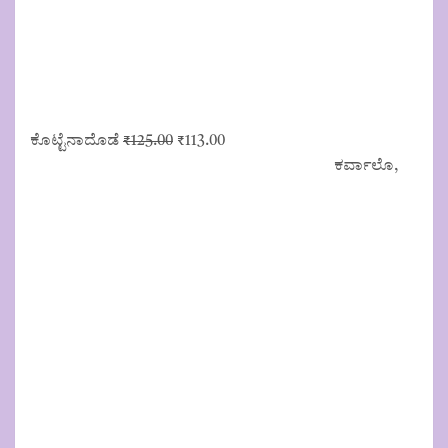
Original
Current
ಕೊಟ್ಟೆನಾದೊಡೆ
₹
125.00
₹
113.00
price
price
ಕರ್ವಾಲೊ,
was:
is:
₹125.00.
₹113.00.