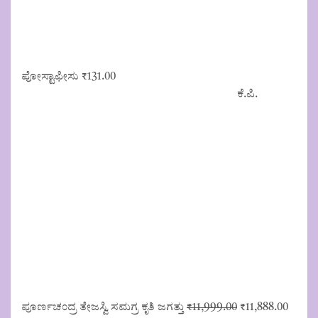
ಪೋಸ್ಟಾಫೀಸು
₹
131.00
ಕೆ.ಪಿ.
Original
Curre
ಪೂರ್ಣಚಂದ್ರ ತೇಜಸ್ವಿ ಸಮಗ್ರ ಕೃತಿ ಜಗತ್ತು
₹
11,999.00
₹
11,888.00