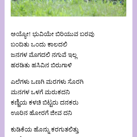
ಅಯ್ಯೋ! ಭುವಿಯೇ ಬಿರಿಯುವ ಬರವು
ಬಂದಿತು ಒಂದು ಕಾಲದಲಿ
ಜನಗಳ ಮೊಗದಲಿ ನಗುವೆ ಇಲ್ಲ
ಹರಡಿತು ಹಸಿವಿನ ಬಿರುಗಾಳಿ
ಎಲೆಗಳು ಒಣಗಿ ಮರಗಳು ಸೊರಗಿ
ಮನಗಳ ಒಳಗೆ ಮರುಕದನಿ
ಕಣ್ಣಿಯ ಕಳಚಿ ಬಿಟ್ಟರು ದನಕರು
ಊರಿನ ಹೋರಗೆ ಜೀವ ದನಿ
ಕುಡಿಕೆಯ ಹೊನ್ನು ಕರಗುತಲಿತ್ತು