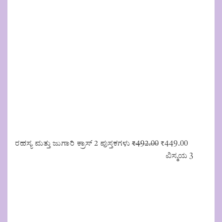
Original
Current
ರಹಸ್ಯ ಮತ್ತು ಜುಗಾರಿ ಕ್ರಾಸ್ 2 ಪುಸ್ತಕಗಳು
₹
492.00
₹
449.00
price
price
ವಿಸ್ಮಯ 3
was:
is:
₹492.00.
₹449.00.