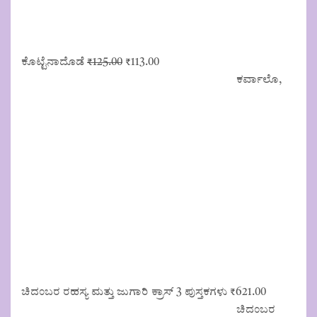
Original
Current
ಕೊಟ್ಟೆನಾದೊಡೆ
₹
125.00
₹
113.00
price
price
ಕರ್ವಾಲೊ,
was:
is:
₹125.00.
₹113.00.
ಚಿದಂಬರ ರಹಸ್ಯ ಮತ್ತು ಜುಗಾರಿ ಕ್ರಾಸ್ 3 ಪುಸ್ತಕಗಳು
₹
621.00
ಚಿದಂಬರ