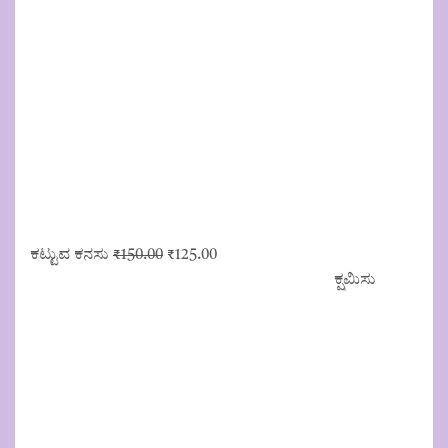
Original
Current
ಕಟ್ಟುವ ಕನಸು
₹
150.00
₹
125.00
price
price
ಕ್ಷಮಿಸು
was:
is:
₹150.00.
₹125.00.