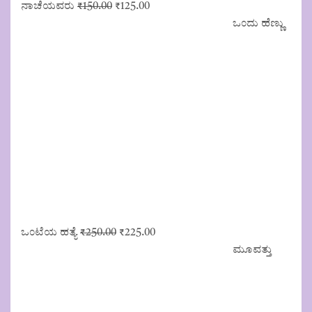
Original
Current
ನಾಚೆಯವರು
₹
150.00
₹
125.00
price
price
ಒಂದು ಹೆಣ್ಣು
was:
is:
₹150.00.
₹125.00.
Original
Current
ಒಂಟೆಯ ಹತ್ಯೆ
₹
250.00
₹
225.00
price
price
ಮೂವತ್ತು
was:
is:
₹250.00.
₹225.00.