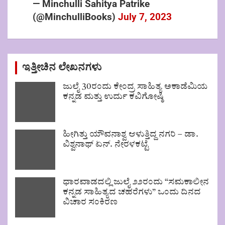
— Minchulli Sahitya Patrike
(@MinchulliBooks)
July 7, 2023
ಇತ್ತೀಚಿನ ಲೇಖನಗಳು
ಜುಲೈ 30ರಂದು ಕೇಂದ್ರ ಸಾಹಿತ್ಯ ಅಕಾಡೆಮಿಯ
ಕನ್ನಡ ಮತ್ತು ಉರ್ದು ಕವಿಗೋಷ್ಠಿ
ಹೀಗಿತ್ತು ಯೌವನಾಶ್ವ ಆಳುತ್ತಿದ್ದ ನಗರಿ – ಡಾ.
ವಿಶ್ವನಾಥ್ ಏನ್. ನೇರಳಕಟ್ಟೆ
ಧಾರವಾಡದಲ್ಲಿ ಜುಲೈ ೨೨ರಂದು “ಸಮಕಾಲೀನ
ಕನ್ನಡ ಸಾಹಿತ್ಯದ ಚಹರೆಗಳು” ಒಂದು ದಿನದ
ವಿಚಾರ ಸಂಕಿರಣ