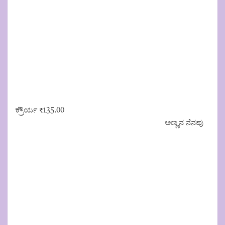
ಕ್ರೌರ್ಯ
₹
135.00
ಅಣ್ಣನ ನೆನಪು