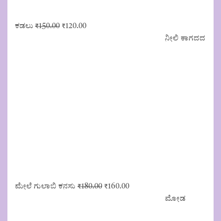
Original
Current
ಕಡಲು
₹
150.00
₹
120.00
price
price
ನೀಲಿ ಕಾಗದದ
was:
is:
₹150.00.
₹120.00.
Original
Current
ಮೇಲೆ ಗುಲಾಬಿ ಕನಸು
₹
180.00
₹
160.00
price
price
ಮೋಡ
was:
is:
₹180.00.
₹160.00.