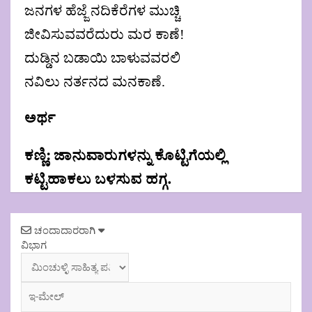
ಜನಗಳ ಹೆಜ್ಜೆ ನದಿಕೆರೆಗಳ ಮುಚ್ಚಿ
ಜೀವಿಸುವವರೆದುರು ಮರ ಕಾಣೆ!
ದುಡ್ಡಿನ ಬಡಾಯಿ ಬಾಳುವವರಲಿ
ನವಿಲು ನರ್ತನದ ಮನಕಾಣೆ.
ಅರ್ಥ
ಕಣ್ಣಿ: ಜಾನುವಾರುಗಳನ್ನು ಕೊಟ್ಟಿಗೆಯಲ್ಲಿ
ಕಟ್ಟಿಹಾಕಲು ಬಳಸುವ ಹಗ್ಗ.
Post
ಚಂದಾದಾರರಾಗಿ
navigation
ವಿಭಾಗ