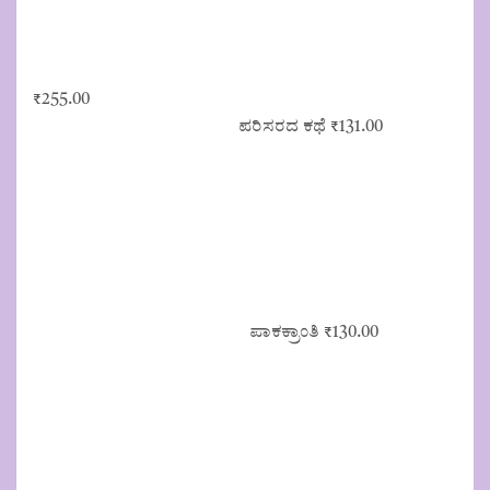
₹
255.00
ಪರಿಸರದ ಕಥೆ
₹
131.00
ಪಾಕಕ್ರಾಂತಿ
₹
130.00