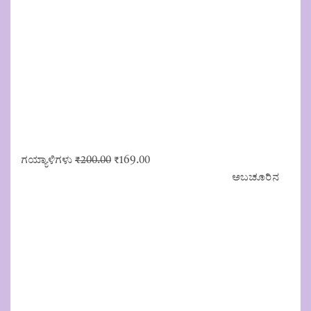
Original
Current
ಗಯ್ಯಾಳಿಗಳು
₹
200.00
₹
169.00
price
price
ಅಬಚೂರಿನ
was:
is:
₹200.00.
₹169.00.