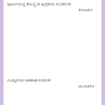
ಪೂರ್ಣಚಂದ್ರ ತೇಜಸ್ವಿ 16 ಪುಸ್ತಕಗಳು
₹
1,599.00
ಕಿರಗೂರಿನ
ಗಯ್ಯಾಳಿಗಳು
₹
200.00
O
₹
169.00
C
r
u
ಅಬಚೂರಿನ
i
r
g
r
i
e