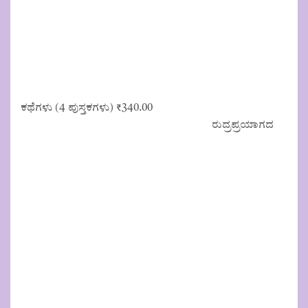
.
ಕಥೆಗಳು (4 ಪುಸ್ತಕಗಳು)
₹
340.00
ರುದ್ರಪ್ರಯಾಗದ