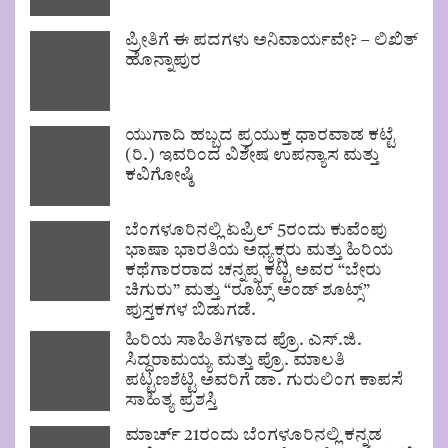
ಪ್ರೀತಿಗೆ ಈ ಪದಗಳು ಅನಿವಾರ್ಯವೇ? – ಲಿಖಿತ್
ಹೊನ್ನಾಪುರ
ಯುಗಾದಿ ಹಬ್ಬದ ಪ್ರಯುಕ್ತ ಧಾರವಾಡ ಕಟ್ಟೆ
(ರಿ.) ಇವರಿಂದ ವಿಶೇಷ ಉಪನ್ಯಾಸ ಮತ್ತು
ಕವಿಗೋಷ್ಠಿ
ಬೆಂಗಳೂರಿನಲ್ಲಿ ಏಪ್ರಿಲ್ 5ರಂದು ಕುವೆಂಪು
ಭಾಷಾ ಭಾರತಿಯ ಅಧ್ಯಕ್ಷರು ಮತ್ತು ಹಿರಿಯ
ಕಥೆಗಾರರಾದ ಚನ್ನಪ್ಪ ಕಟ್ಟಿ ಅವರ “ಬೇರು
ಚಿಗುರು” ಮತ್ತು “ರೂಟ್ಸ್ ಅಂಡ್ ಶೂಟ್ಸ್”
ಪುಸ್ತಕಗಳ ಬಿಡುಗಡೆ.
ಹಿರಿಯ ಸಾಹಿತಿಗಳಾದ ಪ್ರೊ. ಎಸ್.ಜಿ.
ಸಿದ್ಧರಾಮಯ್ಯ ಮತ್ತು ಪ್ರೊ. ಮಾಲತಿ
ಪಟ್ಟಣಶೆಟ್ಟಿ ಅವರಿಗೆ ಡಾ. ಗುರುಲಿಂಗ ಕಾಪಸೆ
ಸಾಹಿತ್ಯ ಪ್ರಶಸ್ತಿ
ಮಾರ್ಚ್ 21ರಂದು ಬೆಂಗಳೂರಿನಲ್ಲಿ ಕನ್ನಡ