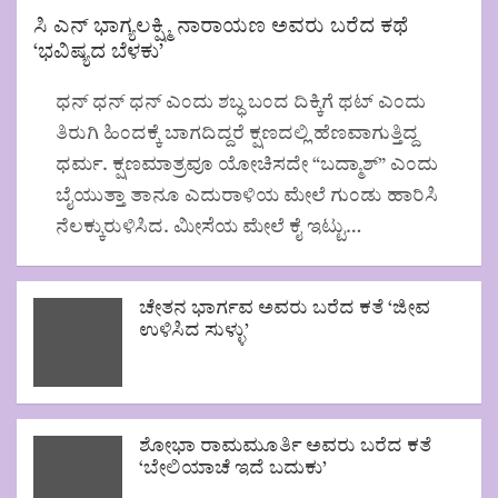
₹
1
ಸಿ ಎನ್ ಭಾಗ್ಯಲಕ್ಷ್ಮಿ ನಾರಾಯಣ ಅವರು ಬರೆದ ಕಥೆ
1
,
‘ಭವಿಷ್ಯದ ಬೆಳಕು’
1
8
,
8
9
8
ಧನ್ ಧನ್ ಧನ್ ಎಂದು ಶಬ್ಧ ಬಂದ ದಿಕ್ಕಿಗೆ ಥಟ್ ಎಂದು
9
.
ತಿರುಗಿ ಹಿಂದಕ್ಕೆ ಬಾಗದಿದ್ದರೆ ಕ್ಷಣದಲ್ಲಿ ಹೆಣವಾಗುತ್ತಿದ್ದ
9
0
ಧರ್ಮ. ಕ್ಷಣಮಾತ್ರವೂ ಯೋಚಿಸದೇ “ಬದ್ಮಾಶ್” ಎಂದು
.
0
0
.
ಬೈಯುತ್ತಾ ತಾನೂ ಎದುರಾಳಿಯ ಮೇಲೆ ಗುಂಡು ಹಾರಿಸಿ
0
ನೆಲಕ್ಕುರುಳಿಸಿದ. ಮೀಸೆಯ ಮೇಲೆ ಕೈ ಇಟ್ಟು…
.
ಚೇತನ ಭಾರ್ಗವ ಅವರು ಬರೆದ ಕತೆ ‘ಜೀವ
ಉಳಿಸಿದ ಸುಳ್ಳು’
ಶೋಭಾ ರಾಮಮೂರ್ತಿ ಅವರು ಬರೆದ ಕತೆ
‘ಬೇಲಿಯಾಚೆ ಇದೆ ಬದುಕು’