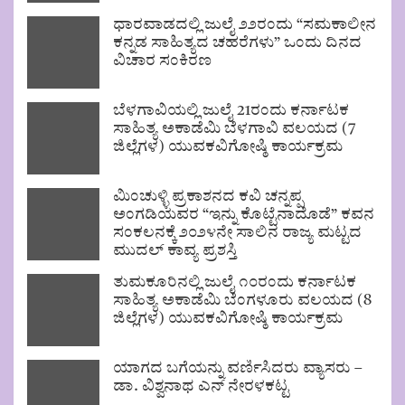
ಧಾರವಾಡದಲ್ಲಿ ಜುಲೈ ೨೨ರಂದು “ಸಮಕಾಲೀನ
ಕನ್ನಡ ಸಾಹಿತ್ಯದ ಚಹರೆಗಳು” ಒಂದು ದಿನದ
ವಿಚಾರ ಸಂಕಿರಣ
ಬೆಳಗಾವಿಯಲ್ಲಿ ಜುಲೈ 21ರಂದು ಕರ್ನಾಟಕ
ಸಾಹಿತ್ಯ ಅಕಾಡೆಮಿ ಬೆಳಗಾವಿ ವಲಯದ (7
ಜಿಲ್ಲೆಗಳ) ಯುವಕವಿಗೋಷ್ಠಿ ಕಾರ್ಯಕ್ರಮ
ಮಿಂಚುಳ್ಳಿ ಪ್ರಕಾಶನದ ಕವಿ ಚನ್ನಪ್ಪ
ಅಂಗಡಿಯವರ “ಇನ್ನು ಕೊಟ್ಟೆನಾದೊಡೆ” ಕವನ
ಸಂಕಲನಕ್ಕೆ ೨೦೨೪ನೇ ಸಾಲಿನ ರಾಜ್ಯ ಮಟ್ಟದ
ಮುದಲ್ ಕಾವ್ಯ ಪ್ರಶಸ್ತಿ
ತುಮಕೂರಿನಲ್ಲಿ ಜುಲೈ ೧೦ರಂದು ಕರ್ನಾಟಕ
ಸಾಹಿತ್ಯ ಅಕಾಡೆಮಿ ಬೆಂಗಳೂರು ವಲಯದ (8
ಜಿಲ್ಲೆಗಳ) ಯುವಕವಿಗೋಷ್ಠಿ ಕಾರ್ಯಕ್ರಮ
ಯಾಗದ ಬಗೆಯನ್ನು ವರ್ಣಿಸಿದರು ವ್ಯಾಸರು –
ಡಾ. ವಿಶ್ವನಾಥ ಎನ್ ನೇರಳಕಟ್ಟ