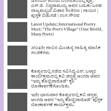
ಡಿಸೆಂಬರ್ 8ರಂದು ಬೆಂಗಳೂರಿನಲ್ಲಿ ಪ್ರೊ.
ಎಸ್.ಜಿ. ಸಿದ್ಧರಾಮಯ್ಯ ಅವರ ಬದುಕು-ಬರಹ
ರಾಜ್ಯಮಟ್ಟದ ವಿಚಾರ ಸಂಕಿರಣ | ಗಾಯನ |
ಪುಸ್ತಕ ಬಿಡುಗಡೆ | ರಂಗ ಗೌರವ
Latest Update; International Poetry
Meet; “The Poet’s Village” (One World,
Many Poets)
2024ನೇ ಸಾಲಿನ ಮಿಂಚುಳ್ಳಿ ಸಾಹಿತ್ಯ ಮಾಸಿಕ
ಸಂಚಿಕೆಗಳು
ಕೊಪ್ಪಳದಲ್ಲಿ ನಡೆದ ಗವಿಸಿದ್ಧ ಎನ್. ಬಳ್ಳಾರಿ
ಕಾರ್ಯಕ್ರಮದಲ್ಲಿ ಕವಿ ಚನ್ನಪ್ಪ ಅಂಗಡಿ ಅವರ
“ಇನ್ನು ಕೊಟ್ಟೆನಾದೊಡೆ” ಕೃತಿ
ಲೋಕಾರ್ಪಣೆಗೊಂಡಿತು.
ಇದೇ ಭಾನುವಾರ ಕೊಪ್ಪಳದಲ್ಲಿ ಕವಿ ಚನ್ನಪ್ಪ
ಅಂಗಡಿ ಅವರ “ಇನ್ನು ಕೊಟ್ಟೆನಾದೊಡೆ” ಪುಸ್ತಕ
ಲೋಕಾರ್ಪಣೆ ಕಾರ್ಯಕ್ರಮ.