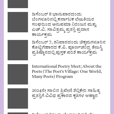
ಡಿಸೆಂಬರ್ 8 ಭಾನುವಾರದಂದು
ಬೆಂಗಳೂರಿನಲ್ಲಿ ಕರ್ನಾಟಕ ಲೇಖಕಿಯರ
ಸಂಘದಿಂದ ಅನುಪಮಾ ನಿರಂಜನ ಮತ್ತು
ಎಚ್.ವಿ. ಸಾವಿತ್ರಮ್ಮ ಪ್ರಶಸ್ತಿ ಪ್ರದಾನ
ಕಾರ್ಯಕ್ರಮ
ಡಿಸೆಂಬರ್ 7, ಶನಿವಾರದಂದು ಚಿಕ್ಕಮಗಳೂರಿನ
ಕೊಟ್ಟಿಗೆಹಾರದ ಕೆ.ಪಿ. ಪೂರ್ಣಚಂದ್ರ ತೇಜಸ್ವಿ
ಪ್ರತಿಷ್ಠಾನದಲ್ಲಿ ಪುಸ್ತಕ ಪರಿಶೆ ಕಾರ್ಯಕ್ರಮ
International Poetry Meet; About the
Poets (The Poet’s Village: One World,
Many Poets) Program
2024ನೇ ಸಾಲಿನ ತ್ರಿವೇಣಿ ಶೆಲ್ಲಿಕೇರಿ ಸಾಹಿತ್ಯ
ಪ್ರಶಸ್ತಿಗೆ ವಿವಿಧ ಪ್ರಕಾರದ ಕೃತಿಗಳ ಆಹ್ವಾನ