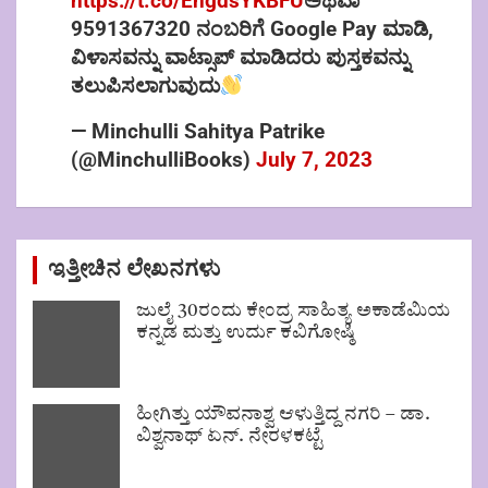
https://t.co/EngdsYKBFU
ಅಥವಾ
9591367320 ನಂಬರಿಗೆ Google Pay ಮಾಡಿ,
ವಿಳಾಸವನ್ನು ವಾಟ್ಸಾಪ್ ಮಾಡಿದರು ಪುಸ್ತಕವನ್ನು
ತಲುಪಿಸಲಾಗುವುದು
— Minchulli Sahitya Patrike
(@MinchulliBooks)
July 7, 2023
ಇತ್ತೀಚಿನ ಲೇಖನಗಳು
ಜುಲೈ 30ರಂದು ಕೇಂದ್ರ ಸಾಹಿತ್ಯ ಅಕಾಡೆಮಿಯ
ಕನ್ನಡ ಮತ್ತು ಉರ್ದು ಕವಿಗೋಷ್ಠಿ
ಹೀಗಿತ್ತು ಯೌವನಾಶ್ವ ಆಳುತ್ತಿದ್ದ ನಗರಿ – ಡಾ.
ವಿಶ್ವನಾಥ್ ಏನ್. ನೇರಳಕಟ್ಟೆ