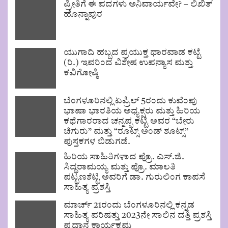
ಪ್ರೀತಿಗೆ ಈ ಪದಗಳು ಅನಿವಾರ್ಯವೇ? – ಲಿಖಿತ್
ಹೊನ್ನಾಪುರ
ಯುಗಾದಿ ಹಬ್ಬದ ಪ್ರಯುಕ್ತ ಧಾರವಾಡ ಕಟ್ಟೆ
(ರಿ.) ಇವರಿಂದ ವಿಶೇಷ ಉಪನ್ಯಾಸ ಮತ್ತು
ಕವಿಗೋಷ್ಠಿ
ಬೆಂಗಳೂರಿನಲ್ಲಿ ಏಪ್ರಿಲ್ 5ರಂದು ಕುವೆಂಪು
ಭಾಷಾ ಭಾರತಿಯ ಅಧ್ಯಕ್ಷರು ಮತ್ತು ಹಿರಿಯ
ಕಥೆಗಾರರಾದ ಚನ್ನಪ್ಪ ಕಟ್ಟಿ ಅವರ “ಬೇರು
ಚಿಗುರು” ಮತ್ತು “ರೂಟ್ಸ್ ಅಂಡ್ ಶೂಟ್ಸ್”
ಪುಸ್ತಕಗಳ ಬಿಡುಗಡೆ.
ಹಿರಿಯ ಸಾಹಿತಿಗಳಾದ ಪ್ರೊ. ಎಸ್.ಜಿ.
ಸಿದ್ಧರಾಮಯ್ಯ ಮತ್ತು ಪ್ರೊ. ಮಾಲತಿ
ಪಟ್ಟಣಶೆಟ್ಟಿ ಅವರಿಗೆ ಡಾ. ಗುರುಲಿಂಗ ಕಾಪಸೆ
ಸಾಹಿತ್ಯ ಪ್ರಶಸ್ತಿ
ಮಾರ್ಚ್ 21ರಂದು ಬೆಂಗಳೂರಿನಲ್ಲಿ ಕನ್ನಡ
ಸಾಹಿತ್ಯ ಪರಿಷತ್ತು 2023ನೇ ಸಾಲಿನ ದತ್ತಿ ಪ್ರಶಸ್ತಿ
ಪ್ರದಾನ ಕಾರ್ಯಕ್ರಮ