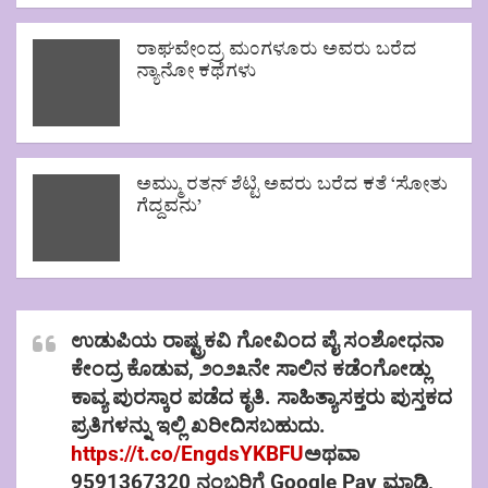
ರಾಘವೇಂದ್ರ ಮಂಗಳೂರು ಅವರು ಬರೆದ
ನ್ಯಾನೋ ಕಥೆಗಳು
ಅಮ್ಮು ರತನ್ ಶೆಟ್ಟಿ ಅವರು ಬರೆದ ಕತೆ ‘ಸೋತು
ಗೆದ್ದವನು’
ಉಡುಪಿಯ ರಾಷ್ಟ್ರಕವಿ ಗೋವಿಂದ ಪೈ ಸಂಶೋಧನಾ
ಕೇಂದ್ರ ಕೊಡುವ, ೨೦೨೩ನೇ ಸಾಲಿನ ಕಡೆಂಗೋಡ್ಲು
ಕಾವ್ಯ ಪುರಸ್ಕಾರ ಪಡೆದ ಕೃತಿ. ಸಾಹಿತ್ಯಾಸಕ್ತರು ಪುಸ್ತಕದ
ಪ್ರತಿಗಳನ್ನು ಇಲ್ಲಿ ಖರೀದಿಸಬಹುದು.
https://t.co/EngdsYKBFU
ಅಥವಾ
9591367320 ನಂಬರಿಗೆ Google Pay ಮಾಡಿ,