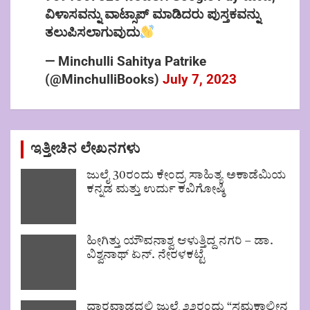
ವಿಳಾಸವನ್ನು ವಾಟ್ಸಾಪ್ ಮಾಡಿದರು ಪುಸ್ತಕವನ್ನು
ತಲುಪಿಸಲಾಗುವುದು
— Minchulli Sahitya Patrike
(@MinchulliBooks)
July 7, 2023
ಇತ್ತೀಚಿನ ಲೇಖನಗಳು
ಜುಲೈ 30ರಂದು ಕೇಂದ್ರ ಸಾಹಿತ್ಯ ಅಕಾಡೆಮಿಯ
ಕನ್ನಡ ಮತ್ತು ಉರ್ದು ಕವಿಗೋಷ್ಠಿ
ಹೀಗಿತ್ತು ಯೌವನಾಶ್ವ ಆಳುತ್ತಿದ್ದ ನಗರಿ – ಡಾ.
ವಿಶ್ವನಾಥ್ ಏನ್. ನೇರಳಕಟ್ಟೆ
ಧಾರವಾಡದಲ್ಲಿ ಜುಲೈ ೨೨ರಂದು “ಸಮಕಾಲೀನ