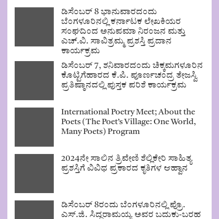
ಡಿಸೆಂಬರ್ 8 ಭಾನುವಾರದಂದು
ಬೆಂಗಳೂರಿನಲ್ಲಿ ಕರ್ನಾಟಕ ಲೇಖಕಿಯರ
ಸಂಘದಿಂದ ಅನುಪಮಾ ನಿರಂಜನ ಮತ್ತು
ಎಚ್.ವಿ. ಸಾವಿತ್ರಮ್ಮ ಪ್ರಶಸ್ತಿ ಪ್ರದಾನ
ಕಾರ್ಯಕ್ರಮ
ಡಿಸೆಂಬರ್ 7, ಶನಿವಾರದಂದು ಚಿಕ್ಕಮಗಳೂರಿನ
ಕೊಟ್ಟಿಗೆಹಾರದ ಕೆ.ಪಿ. ಪೂರ್ಣಚಂದ್ರ ತೇಜಸ್ವಿ
ಪ್ರತಿಷ್ಠಾನದಲ್ಲಿ ಪುಸ್ತಕ ಪರಿಶೆ ಕಾರ್ಯಕ್ರಮ
International Poetry Meet; About the
Poets (The Poet’s Village: One World,
Many Poets) Program
2024ನೇ ಸಾಲಿನ ತ್ರಿವೇಣಿ ಶೆಲ್ಲಿಕೇರಿ ಸಾಹಿತ್ಯ
ಪ್ರಶಸ್ತಿಗೆ ವಿವಿಧ ಪ್ರಕಾರದ ಕೃತಿಗಳ ಆಹ್ವಾನ
ಡಿಸೆಂಬರ್ 8ರಂದು ಬೆಂಗಳೂರಿನಲ್ಲಿ ಪ್ರೊ.
ಎಸ್.ಜಿ. ಸಿದ್ಧರಾಮಯ್ಯ ಅವರ ಬದುಕು-ಬರಹ