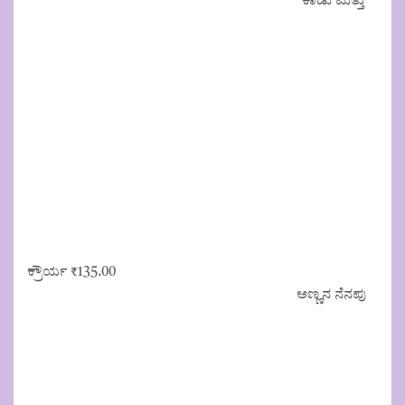
ಕಾಡು ಮತ್ತು
ಕ್ರೌರ್ಯ
₹
135.00
ಅಣ್ಣನ ನೆನಪು