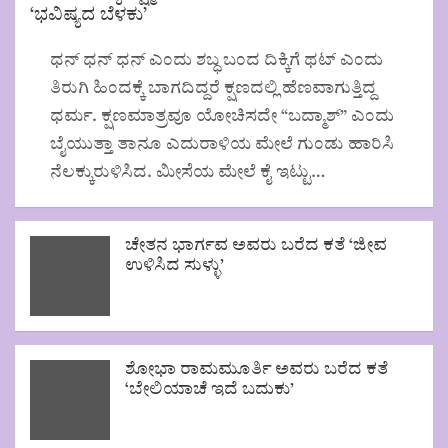
‘ಭವಿಷ್ಯದ ಬೆಳಕು’
1
8
,
8
9
8
ಧನ್ ಧನ್ ಧನ್ ಎಂದು ಶಬ್ಧ ಬಂದ ದಿಕ್ಕಿಗೆ ಥಟ್ ಎಂದು
9
.
ತಿರುಗಿ ಹಿಂದಕ್ಕೆ ಬಾಗದಿದ್ದರೆ ಕ್ಷಣದಲ್ಲಿ ಹೆಣವಾಗುತ್ತಿದ್ದ
9
0
ಧರ್ಮ. ಕ್ಷಣಮಾತ್ರವೂ ಯೋಚಿಸದೇ “ಬದ್ಮಾಶ್” ಎಂದು
.
0
0
.
ಬೈಯುತ್ತಾ ತಾನೂ ಎದುರಾಳಿಯ ಮೇಲೆ ಗುಂಡು ಹಾರಿಸಿ
0
ನೆಲಕ್ಕುರುಳಿಸಿದ. ಮೀಸೆಯ ಮೇಲೆ ಕೈ ಇಟ್ಟು…
.
ಚೇತನ ಭಾರ್ಗವ ಅವರು ಬರೆದ ಕತೆ ‘ಜೀವ
ಉಳಿಸಿದ ಸುಳ್ಳು’
ಶೋಭಾ ರಾಮಮೂರ್ತಿ ಅವರು ಬರೆದ ಕತೆ
‘ಬೇಲಿಯಾಚೆ ಇದೆ ಬದುಕು’