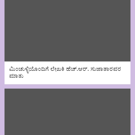
ಮಿಂಚುಳ್ಳಿಯೊಂದಿಗೆ ಲೇಖಕಿ ಹೆಚ್.ಆರ್. ಸುಜಾತಾರವರ
ಮಾತು