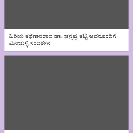
ಹಿರಿಯ ಕಥೆಗಾರರಾದ ಡಾ. ಚನ್ನಪ್ಪ ಕಟ್ಟಿ ಅವರೊಂದಿಗೆ
ಮಿಂಚುಳ್ಳಿ ಸಂದರ್ಶನ